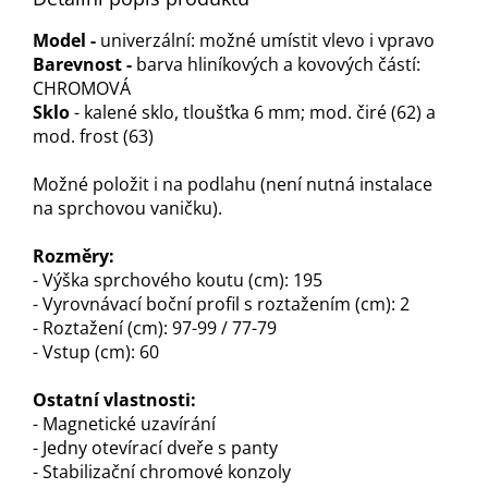
M
odel -
univerzální: možné umístit vlevo i vpravo
Barevnost -
barva hliníkových a kovových částí:
CHROMOVÁ
Sklo
- kalené sklo, tloušťka 6 mm; mod. čiré (62) a
mod. frost (63)
Možné položit i na podlahu (není nutná instalace
na sprchovou vaničku).
Rozměry:
- Výška sprchového koutu (cm): 195
- Vyrovnávací boční profil s roztažením (cm): 2
- Roztažení (cm): 97-99 / 77-79
- Vstup (cm): 60
Ostatní vlastnosti:
- Magnetické uzavírání
- Jedny otevírací dveře s panty
- Stabilizační chromové konzoly