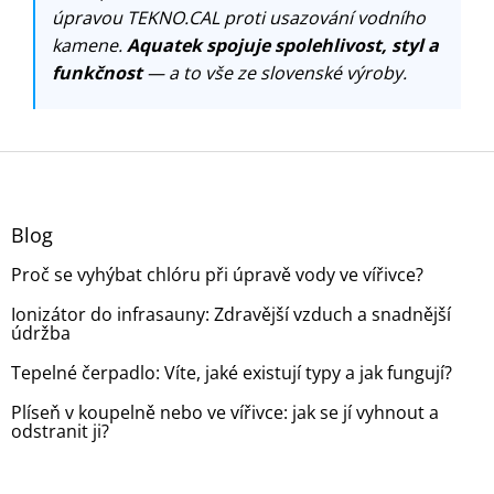
úpravou TEKNO.CAL proti usazování vodního
kamene.
Aquatek spojuje spolehlivost, styl a
funkčnost
— a to vše ze slovenské výroby.
Z
á
p
a
Blog
t
Proč se vyhýbat chlóru při úpravě vody ve vířivce?
í
Ionizátor do infrasauny: Zdravější vzduch a snadnější
údržba
Tepelné čerpadlo: Víte, jaké existují typy a jak fungují?
Plíseň v koupelně nebo ve vířivce: jak se jí vyhnout a
odstranit ji?