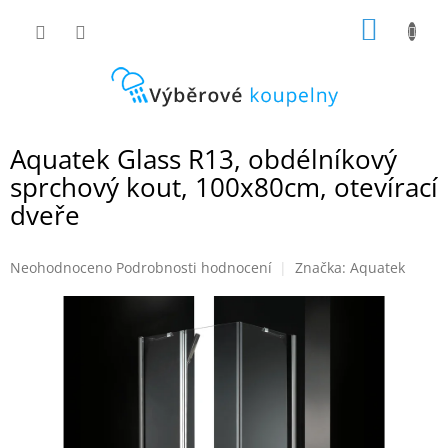
Přejít
NÁKUP
na
obsah
KOŠÍK
Aquatek Glass R13, obdélníkový
sprchový kout, 100x80cm, otevírací
dveře
Průměrné
Neohodnoceno
Podrobnosti hodnocení
Značka:
Aquatek
hodnocení
produktu
je
0,0
z
5
hvězdiček.