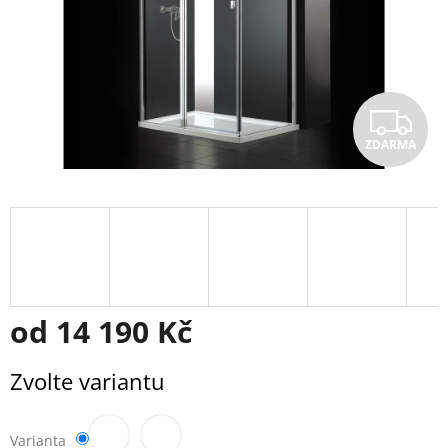
Z
ZDARMA
D
A
R
M
A
od
14 190 Kč
Měrná
Zvolte variantu
cena:
Varianta