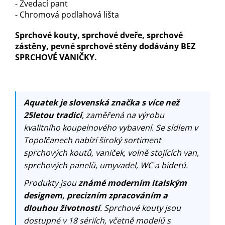
- Zvedací pant
- Chromová podlahová lišta
Sprchové kouty, sprchové dveře, sprchové
zástěny, pevné sprchové stěny dodávány BEZ
SPRCHOVÉ VANIČKY.
Aquatek je slovenská značka s více než
25letou tradicí
, zaměřená na výrobu
kvalitního koupelnového vybavení. Se sídlem v
Topoľčanech nabízí široký sortiment
sprchových koutů, vaniček, volně stojících van,
sprchových panelů, umyvadel, WC a bidetů.
Produkty jsou
známé moderním italským
designem, precizním zpracováním a
dlouhou životností
. Sprchové kouty jsou
dostupné v 18 sériích, včetně modelů s