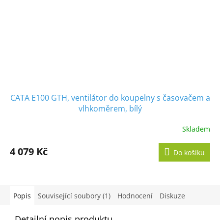
CATA E100 GTH, ventilátor do koupelny s časovačem a
vlhkoměrem, bílý
Skladem
Průměrné
hodnocení
produktu
4 079 Kč
Do košíku
je
5,0
z
5
hvězdiček.
Popis
Související soubory (1)
Hodnocení
Diskuze
Detailní popis produktu