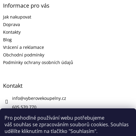
Informace pro vás
Jak nakupovat
Doprava
Kontakty
Blog
Vrácení a reklamace
Obchodní podmínky
Podmínky ochrany osobních údajů
Kontakt
info
@
vyberovekoupelny.cz
605 570 770
https://www.facebook.com/vyberovekoupelny/
Pro pohodlné používání webu potřebujeme
váš souhlas se zpracováním souborů cookies. Souhlas
udělíte kliknutím na tlačítko "Souhlasím".