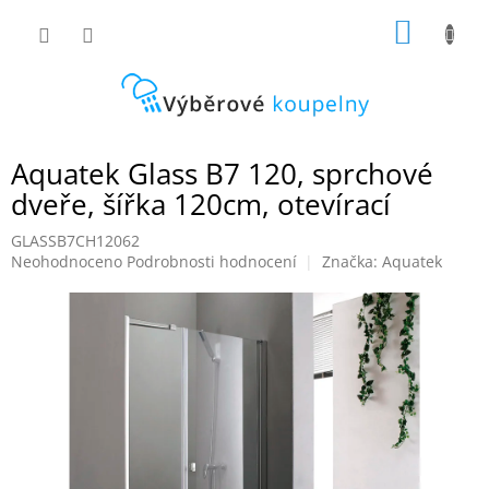
Přejít
NÁKUP
na
obsah
KOŠÍK
Aquatek Glass B7 120, sprchové
dveře, šířka 120cm, otevírací
GLASSB7CH12062
Průměrné
Neohodnoceno
Podrobnosti hodnocení
Značka:
Aquatek
hodnocení
produktu
je
0,0
z
5
hvězdiček.