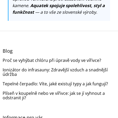
kamene.
Aquatek spojuje spolehlivost, styl a
funkčnost
— a to vše ze slovenské výroby.
Z
á
p
a
Blog
t
Proč se vyhýbat chlóru při úpravě vody ve vířivce?
í
Ionizátor do infrasauny: Zdravější vzduch a snadnější
údržba
Tepelné čerpadlo: Víte, jaké existují typy a jak fungují?
Plíseň v koupelně nebo ve vířivce: jak se jí vyhnout a
odstranit ji?
Informace pro vás