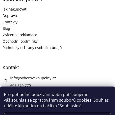
Jak nakupovat
Doprava
Kontakty
Blog
Vrácení a reklamace
Obchodní podmínky
Podmínky ochrany osobních údajů
Kontakt
info
@
vyberovekoupelny.cz
605 570 770
https://www.facebook.com/vyberovekoupelny/
Pro pohodlné používání webu potřebujeme
váš souhlas se zpracováním souborů cookies. Souhlas
udělíte kliknutím na tlačítko "Souhlasím".