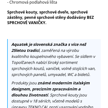
- Chromová podlahová lišta
Sprchové kouty, sprchové dveře, sprchové
zástěny, pevné sprchové stěny dodávány BEZ
SPRCHOVÉ VANIČKY.
Aquatek je slovenská značka s více než
25letou tradicí
, zaměřená na výrobu
kvalitního koupelnového vybavení. Se sídlem v
Topoľčanech nabízí široký sortiment
sprchových koutů, vaniček, volně stojících van,
sprchových panelů, umyvadel, WC a bidetů.
Produkty jsou
známé moderním italským
designem, precizním zpracováním a
dlouhou životností
. Sprchové kouty jsou
dostupné v 18 sériích, včetně modelů s
úpravou TEKNO.CAL proti usazování vodního