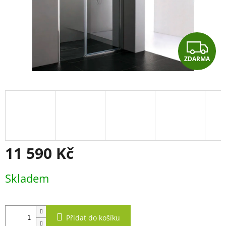
Z
ZDARMA
D
A
R
M
A
11 590 Kč
Měrná
Skladem
cena:
Přidat do košíku