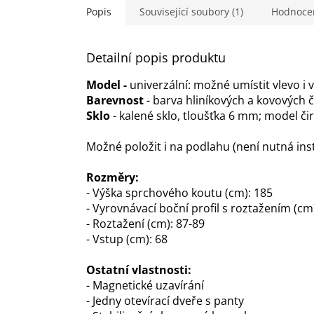
hvězdiček.
Popis
Související soubory (1)
Hodnoce
Detailní popis produktu
Model -
univerzální: možné umístit vlevo i 
Barevnost
- barva hliníkových a kovových 
Sklo
- kalené sklo, tloušťka 6 mm; model čir
Možné položit i na podlahu (není nutná ins
Rozměry:
- Výška sprchového koutu (cm): 185
- Vyrovnávací boční profil s roztažením (cm)
- Roztažení (cm): 87-89
- Vstup (cm): 68
Ostatní vlastnosti:
- Magnetické uzavírání
- Jedny otevírací dveře s panty