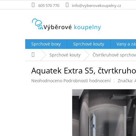
Přejít
605 570 770
info@vyberovekoupelny.cz
na
obsah
Sprchové boxy
Sprchové kouty
Vany a zá
Domů
Sprchové kouty
Čtvrtkruhové sprchov
Aquatek Extra S5, čtvrtkruho
Průměrné
Neohodnoceno
Podrobnosti hodnocení
Značka:
hodnocení
produktu
je
0,0
z
5
hvězdiček.