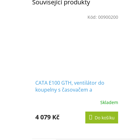
Související produkty
Kód:
00900200
CATA E100 GTH, ventilátor do
koupelny s časovačem a
vlhkoměrem, bílý
Skladem
Průměrné
hodnocení
produktu
4 079 Kč
Do košíku
je
5,0
z
5