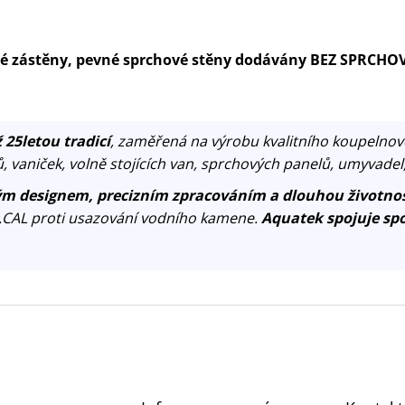
ové zástěny, pevné sprchové stěny dodávány BEZ SPRCHO
 25letou tradicí
, zaměřená na výrobu kvalitního koupelnov
, vaniček, volně stojících van, sprchových panelů, umyvadel
m designem, precizním zpracováním a dlouhou životnos
.CAL proti usazování vodního kamene.
Aquatek spojuje spo