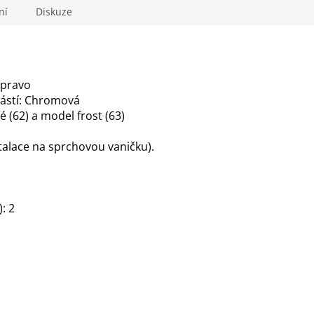
ní
Diskuze
vpravo
částí: Chromová
é (62) a model frost (63)
talace na sprchovou vaničku).
: 2