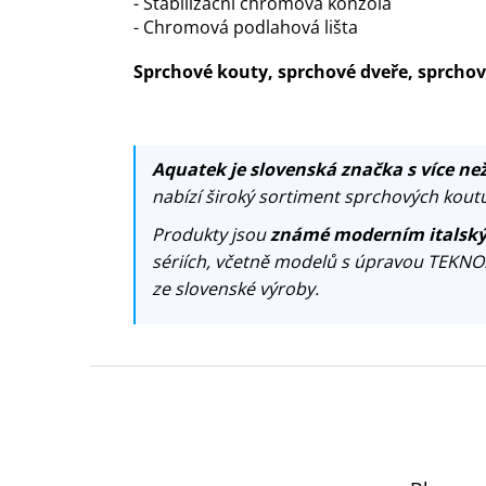
- Stabilizační chromová konzola
- Chromová podlahová lišta
Sprchové kouty, sprchové dveře, sprch
Aquatek je slovenská značka s více než
nabízí široký sortiment sprchových koutů
Produkty jsou
známé moderním italský
sériích, včetně modelů s úpravou TEKNO
ze slovenské výroby.
Z
á
p
a
t