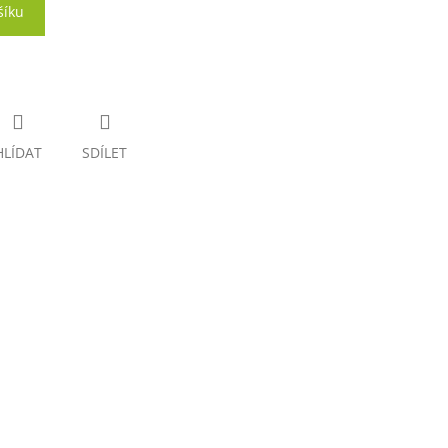
šíku
HLÍDAT
SDÍLET