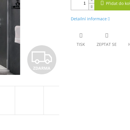
Přidat do ko
Detailní informace
TISK
ZEPTAT SE
Z
ZDARMA
D
A
R