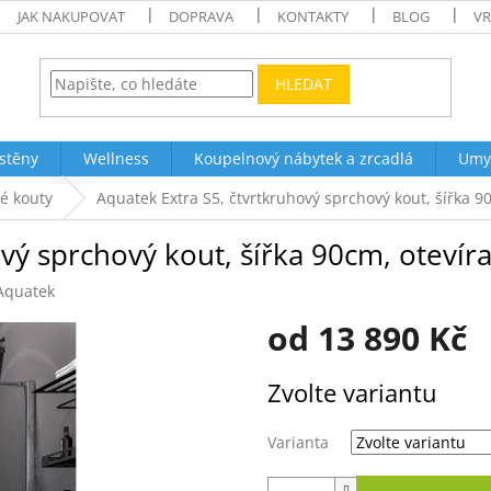
JAK NAKUPOVAT
DOPRAVA
KONTAKTY
BLOG
VR
HLEDAT
stěny
Wellness
Koupelnový nábytek a zrcadlá
Umy
é kouty
Aquatek Extra S5, čtvrtkruhový sprchový kout, šířka 9
vý sprchový kout, šířka 90cm, otevíra
Aquatek
od
13 890 Kč
Měrná
Zvolte variantu
cena:
Varianta