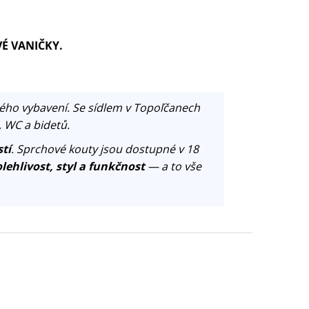
VÉ VANIČKY.
ého vybavení. Se sídlem v Topoľčanech
, WC a bidetů.
tí
. Sprchové kouty jsou dostupné v 18
lehlivost, styl a funkčnost
— a to vše