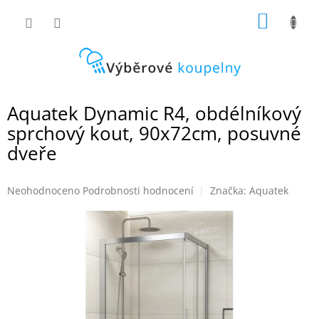
Přejít
NÁKUP
na
obsah
KOŠÍK
Aquatek Dynamic R4, obdélníkový
sprchový kout, 90x72cm, posuvné
dveře
Průměrné
Neohodnoceno
Podrobnosti hodnocení
Značka:
Aquatek
hodnocení
produktu
je
0,0
z
5
hvězdiček.