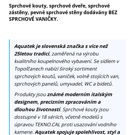
Sprchové kouty, sprchové dveře, sprchové
zástěny, pevné sprchové stěny dodávány BEZ
SPRCHOVÉ VANIČKY.
Aquatek je slovenská značka s více než
25letou tradicí
, zaměřená na výrobu
kvalitního koupelnového vybavení. Se sídlem v
Topoľčanech nabízí široký sortiment
sprchových koutů, vaniček, volně stojících van,
sprchových panelů, umyvadel, WC a bidetů.
Produkty jsou
známé moderním italským
designem, precizním zpracováním a
dlouhou životností
. Sprchové kouty jsou
dostupné v 18 sériích, včetně modelů s
úpravou TEKNO.CAL proti usazování vodního
kamene.
Aquatek spojuje spolehlivost, styl a