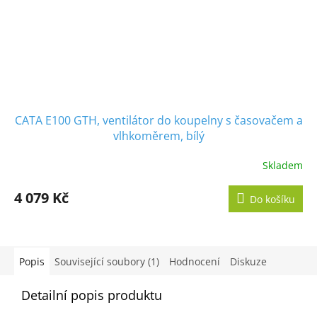
CATA E100 GTH, ventilátor do koupelny s časovačem a
vlhkoměrem, bílý
Skladem
Průměrné
hodnocení
produktu
4 079 Kč
Do košíku
je
5,0
z
5
hvězdiček.
Popis
Související soubory (1)
Hodnocení
Diskuze
Detailní popis produktu