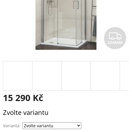
Z
ZDARMA
D
A
R
M
A
15 290 Kč
Měrná
Zvolte variantu
cena:
Varianta