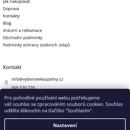
Jak nakupovat
Doprava
Kontakty
Blog
Vrácení a reklamace
Obchodní podmínky
Podmínky ochrany osobních údajů
Kontakt
info
@
vyberovekoupelny.cz
605 570 770
https://www.facebook.com/vyberovekoupelny/
Pro pohodlné používání webu potřebujeme
váš souhlas se zpracováním souborů cookies. Souhlas
udělíte kliknutím na tlačítko "Souhlasím".
Vytvořil Shoptet
Nastavení