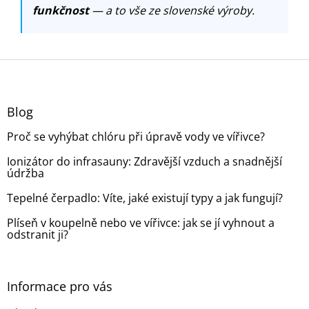
funkčnost
— a to vše ze slovenské výroby.
Z
á
p
a
Blog
t
Proč se vyhýbat chlóru při úpravě vody ve vířivce?
í
Ionizátor do infrasauny: Zdravější vzduch a snadnější
údržba
Tepelné čerpadlo: Víte, jaké existují typy a jak fungují?
Plíseň v koupelně nebo ve vířivce: jak se jí vyhnout a
odstranit ji?
Informace pro vás