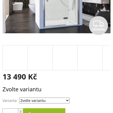
Z
ZDARMA
D
A
R
M
A
13 490 Kč
Měrná
Zvolte variantu
cena:
Varianta