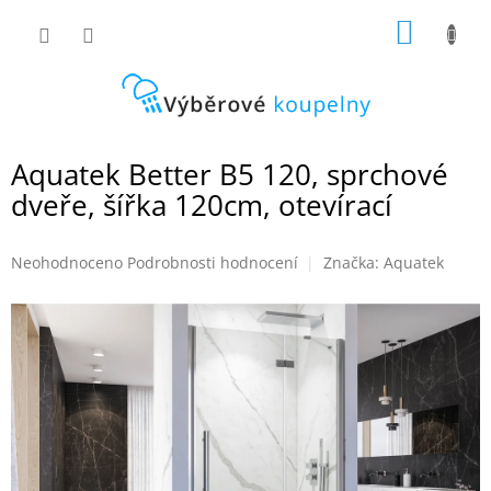
Přejít
NÁKUP
na
obsah
KOŠÍK
Aquatek Better B5 120, sprchové
dveře, šířka 120cm, otevírací
Průměrné
Neohodnoceno
Podrobnosti hodnocení
Značka:
Aquatek
hodnocení
produktu
je
0,0
z
5
hvězdiček.