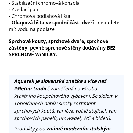
- Stabilizační chromová konzola
- Zvedací pant
- Chromová podlahová lišta
-
Okapová lišta ve spodní části dveří
- nebudete
mít vodu na podlaze
Sprchové kouty, sprchové dveře, sprchové
zástěny, pevné sprchové stěny dodávány BEZ
SPRCHOVÉ VANIČKY.
Aquatek je slovenská značka s více než
25letou tradicí
, zaměřená na výrobu
kvalitního koupelnového vybavení. Se sídlem v
Topoľčanech nabízí široký sortiment
sprchových koutů, vaniček, volně stojících van,
sprchových panelů, umyvadel, WC a bidetů.
Produkty jsou
známé moderním italským