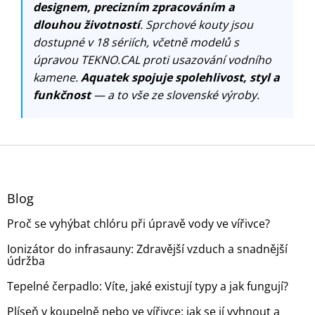
designem, precizním zpracováním a
dlouhou životností
. Sprchové kouty jsou
dostupné v 18 sériích, včetně modelů s
úpravou TEKNO.CAL proti usazování vodního
kamene.
Aquatek spojuje spolehlivost, styl a
funkčnost
— a to vše ze slovenské výroby.
Z
á
p
a
Blog
t
Proč se vyhýbat chlóru při úpravě vody ve vířivce?
í
Ionizátor do infrasauny: Zdravější vzduch a snadnější
údržba
Tepelné čerpadlo: Víte, jaké existují typy a jak fungují?
Plíseň v koupelně nebo ve vířivce: jak se jí vyhnout a