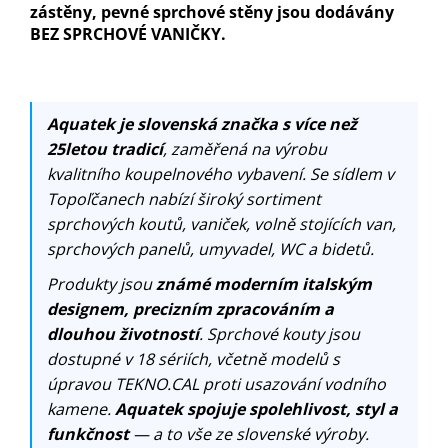
zástěny, pevné sprchové stěny jsou dodávány
BEZ SPRCHOVÉ VANIČKY.
Aquatek je slovenská značka s více než
25letou tradicí
, zaměřená na výrobu
kvalitního koupelnového vybavení. Se sídlem v
Topoľčanech nabízí široký sortiment
sprchových koutů, vaniček, volně stojících van,
sprchových panelů, umyvadel, WC a bidetů.
Produkty jsou
známé moderním italským
designem, precizním zpracováním a
dlouhou životností
. Sprchové kouty jsou
dostupné v 18 sériích, včetně modelů s
úpravou TEKNO.CAL proti usazování vodního
kamene.
Aquatek spojuje spolehlivost, styl a
funkčnost
— a to vše ze slovenské výroby.