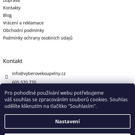
Doprava
Kontakty
Blog
Vrácení a reklamace
Obchodní podmínky
Podmínky ochrany osobních údajů
Kontakt
info
@
vyberovekoupelny.cz
605 570 770
https://www.facebook.com/vyberovekoupelny/
Pro pohodlné používání webu potřebujeme
váš souhlas se zpracováním souborů cookies. Souhlas
udělíte kliknutím na tlačítko "Souhlasím".
Vytvořil Shoptet
Nastavení