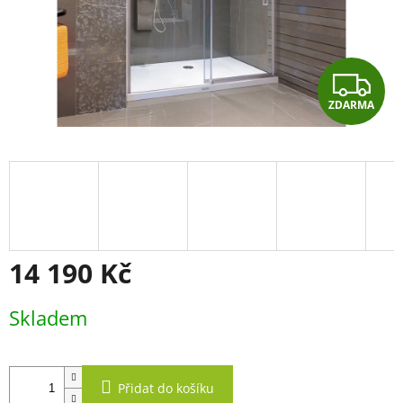
Z
ZDARMA
D
A
R
M
A
14 190 Kč
Měrná
Skladem
cena:
Přidat do košíku