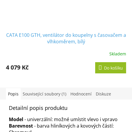
CATA E100 GTH, ventilátor do koupelny s časovačem a
vlhkoměrem, bílý
Skladem
Průměrné
hodnocení
produktu
4 079 Kč
Do košíku
je
5,0
z
5
hvězdiček.
Popis
Související soubory (1)
Hodnocení
Diskuze
Detailní popis produktu
Model
- univerzální: možné umístit vlevo i vpravo
Barevnost
- barva hliníkových a kovových částí: