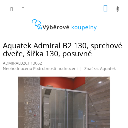
Přejít
NÁKUP
na
obsah
KOŠÍK
Aquatek Admiral B2 130, sprchové
dveře, šířka 130, posuvné
ADMIRALB2CH13062
Průměrné
Neohodnoceno
Podrobnosti hodnocení
Značka:
Aquatek
hodnocení
produktu
je
0,0
z
5
hvězdiček.