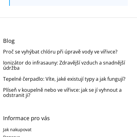
Z
á
p
a
Blog
t
Proč se vyhýbat chlóru při úpravě vody ve vířivce?
í
Ionizátor do infrasauny: Zdravější vzduch a snadnější
údržba
Tepelné čerpadlo: Víte, jaké existují typy a jak fungují?
Plíseň v koupelně nebo ve vířivce: jak se jí vyhnout a
odstranit ji?
Informace pro vás
Jak nakupovat