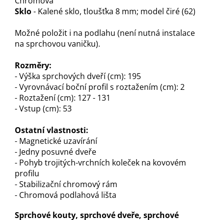
Chromová
Sklo
- Kalené sklo, tloušťka 8 mm; model čiré (62)
Možné položit i na podlahu (není nutná instalace
na sprchovou vaničku).
Rozměry:
- Výška sprchových dveří (cm): 195
- Vyrovnávací boční profil s roztažením (cm): 2
- Roztažení (cm): 127 - 131
- Vstup (cm): 53
Ostatní vlastnosti:
- Magnetické uzavírání
- Jedny posuvné dveře
- Pohyb trojitých-vrchních koleček na kovovém
profilu
- Stabilizační chromový rám
- Chromová podlahová lišta
Sprchové kouty, sprchové dveře, sprchové