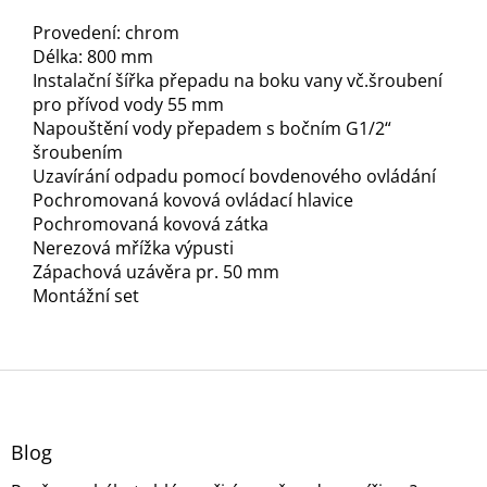
Provedení: chrom
Délka: 800 mm
Instalační šířka přepadu na boku vany vč.šroubení
pro přívod vody 55 mm
Napouštění vody přepadem s bočním G1/2“
šroubením
Uzavírání odpadu pomocí bovdenového ovládání
Pochromovaná kovová ovládací hlavice
Pochromovaná kovová zátka
Nerezová mřížka výpusti
Zápachová uzávěra pr. 50 mm
Montážní set
Z
á
p
a
Blog
t