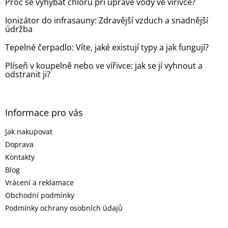
Proč se vyhýbat chlóru při úpravě vody ve vířivce?
í
Ionizátor do infrasauny: Zdravější vzduch a snadnější
údržba
Tepelné čerpadlo: Víte, jaké existují typy a jak fungují?
Plíseň v koupelně nebo ve vířivce: jak se jí vyhnout a
odstranit ji?
Informace pro vás
Jak nakupovat
Doprava
Kontakty
Blog
Vrácení a reklamace
Obchodní podmínky
Podmínky ochrany osobních údajů