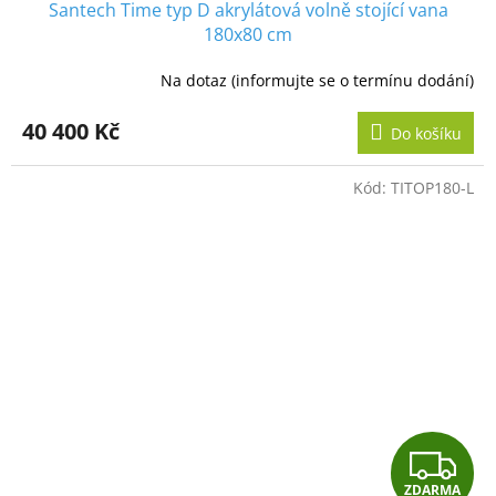
Santech Time typ D akrylátová volně stojící vana
A
180x80 cm
R
Na dotaz (informujte se o termínu dodání)
M
40 400 Kč
Do košíku
A
Kód:
TITOP180-L
Z
ZDARMA