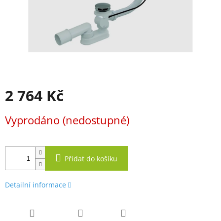
2 764 Kč
Měrná
Vyprodáno (nedostupné)
cena:
Přidat do košíku
Detailní informace