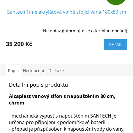
D
Santech Time akrylátová volně stojící vana 180x80 cm
A
R
Na dotaz (informujte se o termínu dodání)
M
35 200 Kč
DETAIL
A
Popis
Hodnocení
Diskuze
Detailní popis produktu
Alcaplast vanový sifon s napouštěním 80 cm,
chrom
- mechanická výpust s napouštěním SANTECH je
určena pro připojení k podomítkové baterii
- přepad je přizpůsoben k napouštění vody do vany