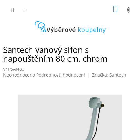
Přejít
NÁKUP
na
obsah
KOŠÍK
Santech vanový sifon s
napouštěním 80 cm, chrom
VYPSAN80
Průměrné
Neohodnoceno
Podrobnosti hodnocení
Značka:
Santech
hodnocení
produktu
je
0,0
z
5
hvězdiček.