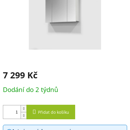
7 299 Kč
Měrná
Dodání do 2 týdnů
cena:
Přidat do košíku