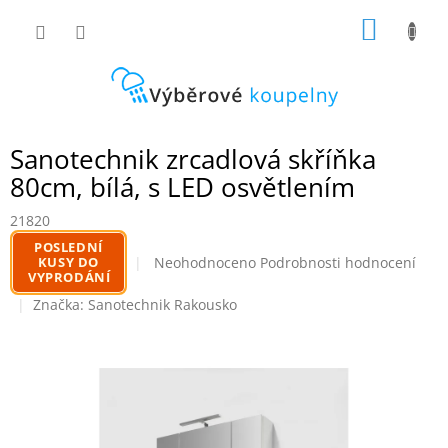
Přejít
NÁKUP
na
obsah
KOŠÍK
Sanotechnik zrcadlová skříňka
80cm, bílá, s LED osvětlením
21820
POSLEDNÍ
Průměrné
KUSY DO
Neohodnoceno
Podrobnosti hodnocení
VYPRODÁNÍ
hodnocení
produktu
Značka:
Sanotechnik Rakousko
je
0,0
z
5
hvězdiček.