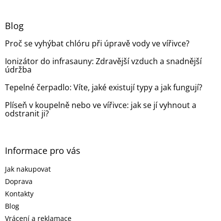
á
p
a
Blog
t
Proč se vyhýbat chlóru při úpravě vody ve vířivce?
í
Ionizátor do infrasauny: Zdravější vzduch a snadnější
údržba
Tepelné čerpadlo: Víte, jaké existují typy a jak fungují?
Plíseň v koupelně nebo ve vířivce: jak se jí vyhnout a
odstranit ji?
Informace pro vás
Jak nakupovat
Doprava
Kontakty
Blog
Vrácení a reklamace