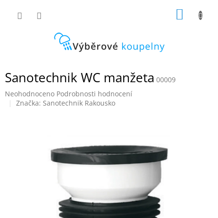
Přejít
NÁKUP
na
obsah
KOŠÍK
Sanotechnik WC manžeta
00009
Průměrné
Neohodnoceno
Podrobnosti hodnocení
hodnocení
Značka:
Sanotechnik Rakousko
produktu
je
0,0
z
5
hvězdiček.