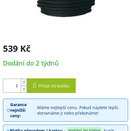
539 Kč
Měrná
Dodání do 2 týdnů
cena:
Přidat do košíku
Garance
Máme nejlepší cenu. Pokud najdete lepší,
nejnižší
dorovnáme ji nebo překonáme!
ceny:
Platba převodem / kartou –
dodání do týdne
, kurýr