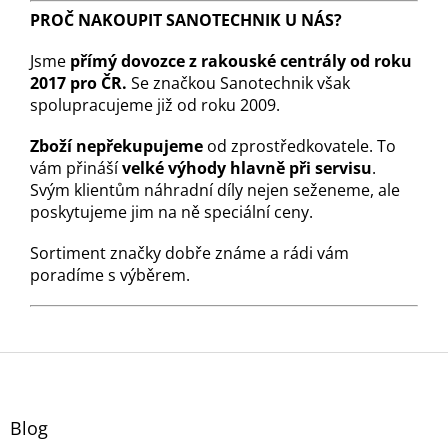
PROČ NAKOUPIT SANOTECHNIK U NÁS?
Jsme
přímý dovozce z rakouské centrály od roku
2017 pro ČR.
Se značkou Sanotechnik však
spolupracujeme již od roku 2009.
Zboží nepřekupujeme
od zprostředkovatele. To
vám přináší
velké výhody hlavně při servisu
.
Svým klientům náhradní díly nejen seženeme, ale
poskytujeme jim na ně speciální ceny.
Sortiment značky dobře známe a rádi vám
poradíme s výběrem.
Z
á
p
a
Blog