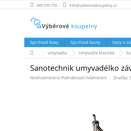
Přejít
605 570 770
info@vyberovekoupelny.cz
na
obsah
Sprchové boxy
Sprchové kouty
Vany a zá
Domů
Umyvadla
Umyvadla klasická
Sa
Sanotechnik umyvadélko zá
Průměrné
Neohodnoceno
Podrobnosti hodnocení
Značka:
hodnocení
produktu
je
0,0
z
5
hvězdiček.