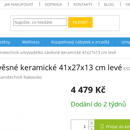
JAK NAKUPOVAT
DOPRAVA
KONTAKTY
BLOG
VR
HLEDAT
stěny
Wellness
Koupelnový nábytek a zrcadlá
Umy
notechnik umyvadélko závěsné keramické 41x27x13 cm levé
věsné keramické 41x27x13 cm levé
K5
Sanotechnik Rakousko
4 479 Kč
Měrná
Dodání do 2 týdnů
cena:
Přidat do ko