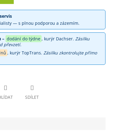
servis
ialisty — s plnou podporou a zázemím.
 –
dodání do týdne
, kurýr Dachser.
Zásilku
d převzetí.
dnů
, kurýr TopTrans.
Zásilku zkontrolujte přímo
HLÍDAT
SDÍLET