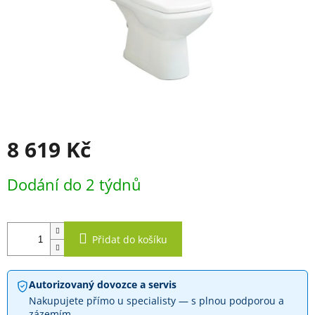
8 619 Kč
Měrná
Dodání do 2 týdnů
cena:
Přidat do košíku
Autorizovaný dovozce a servis
Nakupujete přímo u specialisty — s plnou podporou a
zázemím.