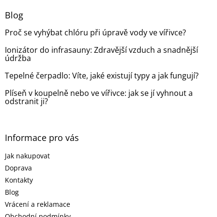
p
a
Blog
t
Proč se vyhýbat chlóru při úpravě vody ve vířivce?
í
Ionizátor do infrasauny: Zdravější vzduch a snadnější
údržba
Tepelné čerpadlo: Víte, jaké existují typy a jak fungují?
Plíseň v koupelně nebo ve vířivce: jak se jí vyhnout a
odstranit ji?
Informace pro vás
Jak nakupovat
Doprava
Kontakty
Blog
Vrácení a reklamace
Obchodní podmínky