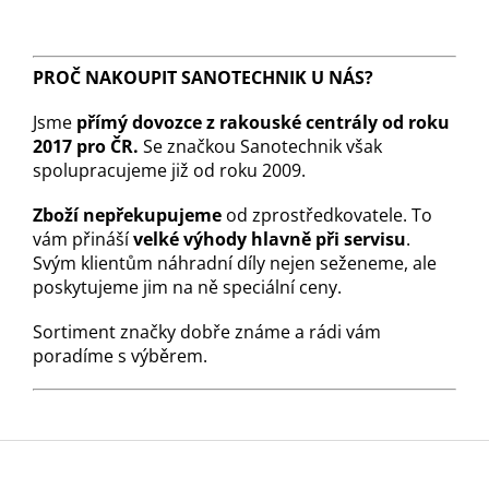
PROČ NAKOUPIT SANOTECHNIK U NÁS?
Jsme
přímý dovozce z rakouské centrály od roku
2017 pro ČR.
Se značkou Sanotechnik však
spolupracujeme již od roku 2009.
Zboží nepřekupujeme
od zprostředkovatele. To
vám přináší
velké výhody hlavně při servisu
.
Svým klientům náhradní díly nejen seženeme, ale
poskytujeme jim na ně speciální ceny.
Sortiment značky dobře známe a rádi vám
poradíme s výběrem.
Z
á