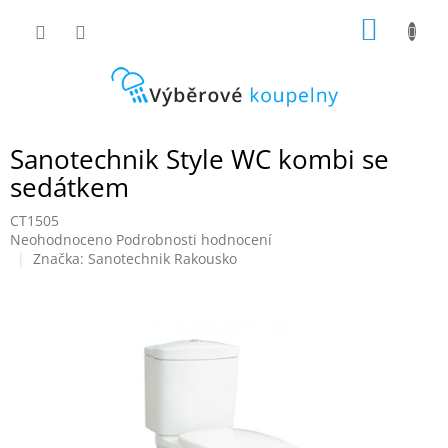
Přejít
NÁKUP
na
obsah
KOŠÍK
Sanotechnik Style WC kombi se
sedátkem
CT1505
Průměrné
Neohodnoceno
Podrobnosti hodnocení
hodnocení
Značka:
Sanotechnik Rakousko
produktu
je
0,0
z
5
hvězdiček.