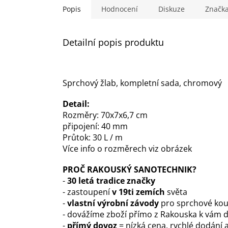
Popis
Hodnocení
Diskuze
Značk
Detailní popis produktu
Sprchový žlab, kompletní sada, chromový
Detail:
Rozměry: 70x7x6,7 cm
připojení: 40 mm
Průtok: 30 L / m
Více info o rozměrech viz obrázek
PROČ RAKOUSKÝ SANOTECHNIK?
-
30 letá tradice značky
- zastoupení
v 19ti zemích
světa
-
vlastní výrobní závody
pro sprchové kout
- dovážíme zboží přímo z Rakouska k vám
-
přímý dovoz
= nízká cena, rychlé dodání a