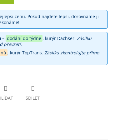
jlepší cenu. Pokud najdete lepší, dorovnáme ji
ekonáme!
 –
dodání do týdne
, kurýr Dachser.
Zásilku
d převzetí.
dnů
, kurýr TopTrans.
Zásilku zkontrolujte přímo
HLÍDAT
SDÍLET