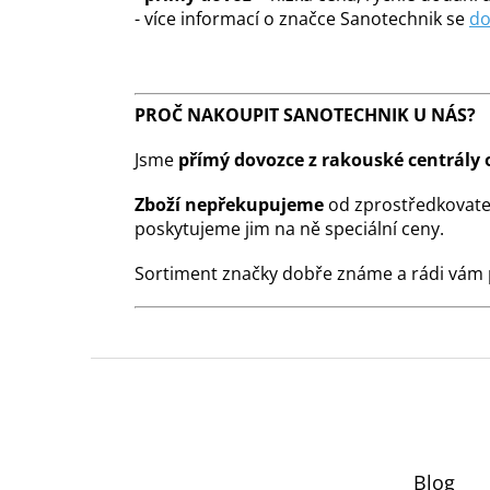
- více informací o značce Sanotechnik se
do
PROČ NAKOUPIT SANOTECHNIK U NÁS?
Jsme
přímý dovozce z rakouské centrály 
Zboží nepřekupujeme
od zprostředkovate
poskytujeme jim na ně speciální ceny.
Sortiment značky dobře známe a rádi vám
Z
á
p
a
t
Blog
í