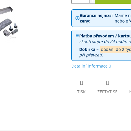
Garance nejnižší
Máme ne
ceny:
nebo př
Platba převodem / kartou
zkontrolujte do 24 hodin o
Dobírka –
dodání do 2 tý
při převzetí.
Detailní informace
TISK
ZEPTAT SE