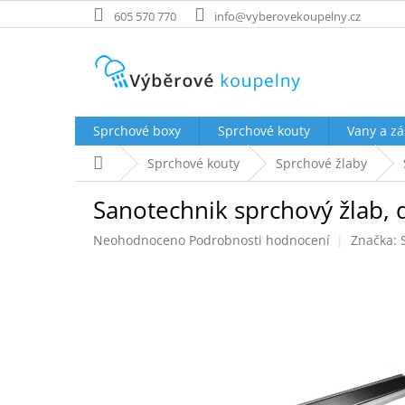
Přejít
605 570 770
info@vyberovekoupelny.cz
na
obsah
Sprchové boxy
Sprchové kouty
Vany a zá
Domů
Sprchové kouty
Sprchové žlaby
Sanotechnik sprchový žlab,
Průměrné
Neohodnoceno
Podrobnosti hodnocení
Značka:
hodnocení
produktu
je
0,0
z
5
hvězdiček.