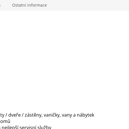
a
Ostatní informace
y / dveře / zástěny, vaničky, vany a nábytek
 domů
 nejlepší servisní služby