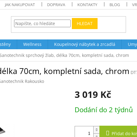
JAK NAKUPOVAT
DOPRAVA
KONTAKTY
BLOG
VR
HLEDAT
stěny
Wellness
Koupelnový nábytek a zrcadlá
Umy
Sanotechnik sprchový žlab, délka 70cm, kompletní sada, chrom
 délka 70cm, kompletní sada, chrom
DT
Sanotechnik Rakousko
3 019 Kč
Měrná
Dodání do 2 týdnů
cena:
Přidat do ko