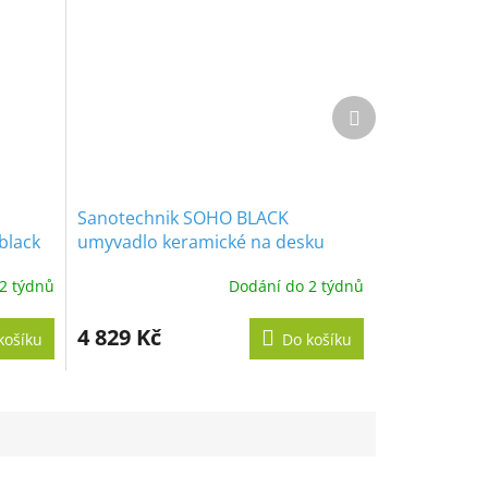
Další
produkt
Sanotechnik SOHO BLACK
black
umyvadlo keramické na desku
kulaté 41x41x14 cm, black
2 týdnů
Dodání do 2 týdnů
4 829 Kč
košíku
Do košíku