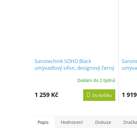
Sanotechnik SOHO Black
Sanot
umývadlový sifon, designový černý
umyvad
5/4
Dodání do 2 týdnů
1 259 Kč
1 919
Do košíku
Popis
Hodnocení
Diskuze
Značk