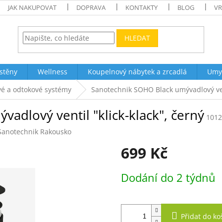
JAK NAKUPOVAT
DOPRAVA
KONTAKTY
BLOG
VR
HLEDAT
stěny
Wellness
Koupelnový nábytek a zrcadlá
Umy
é a odtokové systémy
Sanotechnik SOHO Black umývadlový vent
adlový ventil "klick-klack", černý
101
Sanotechnik Rakousko
699 Kč
Měrná
Dodání do 2 týdnů
cena:
Přidat do ko