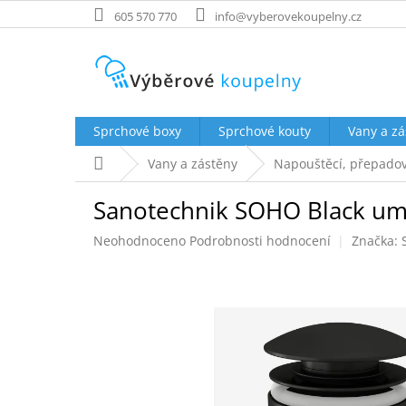
Přejít
605 570 770
info@vyberovekoupelny.cz
na
obsah
Sprchové boxy
Sprchové kouty
Vany a zá
Domů
Vany a zástěny
Napouštěcí, přepadov
Sanotechnik SOHO Black umýv
Průměrné
Neohodnoceno
Podrobnosti hodnocení
Značka:
hodnocení
produktu
je
0,0
z
5
hvězdiček.