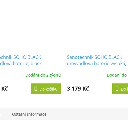
echnik SOHO BLACK
Sanotechnik SOHO BLACK
lová baterie, black
umyvadlová baterie vysoká, 
Dodání do 2 týdnů
Dodání do 
 Kč
3 179 Kč
Do košíku
Do 
a
Ostatní informace