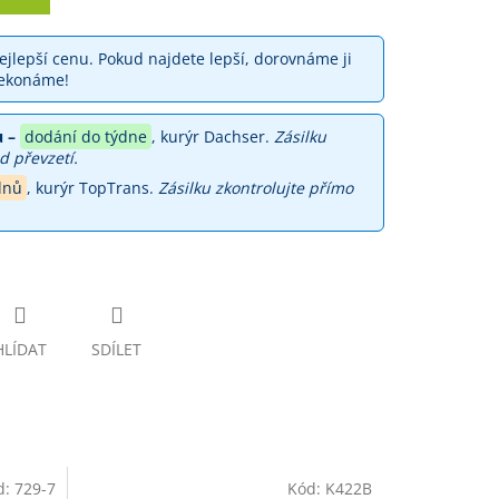
jlepší cenu. Pokud najdete lepší, dorovnáme ji
ekonáme!
 –
dodání do týdne
, kurýr Dachser.
Zásilku
d převzetí.
dnů
, kurýr TopTrans.
Zásilku zkontrolujte přímo
HLÍDAT
SDÍLET
d:
729-7
Kód:
K422B