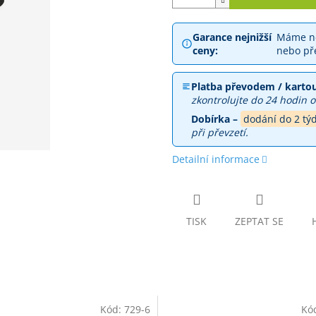
Garance nejnižší
Máme ne
ceny:
nebo př
Platba převodem / kartou
zkontrolujte do 24 hodin o
Dobírka –
dodání do 2 tý
při převzetí.
Detailní informace
TISK
ZEPTAT SE
Kód:
729-6
Kó