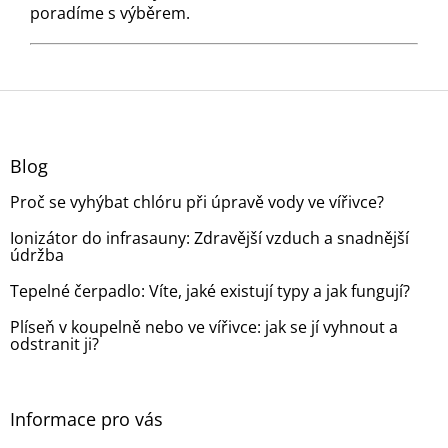
poradíme s výběrem.
Z
á
p
a
Blog
t
Proč se vyhýbat chlóru při úpravě vody ve vířivce?
í
Ionizátor do infrasauny: Zdravější vzduch a snadnější
údržba
Tepelné čerpadlo: Víte, jaké existují typy a jak fungují?
Plíseň v koupelně nebo ve vířivce: jak se jí vyhnout a
odstranit ji?
Informace pro vás