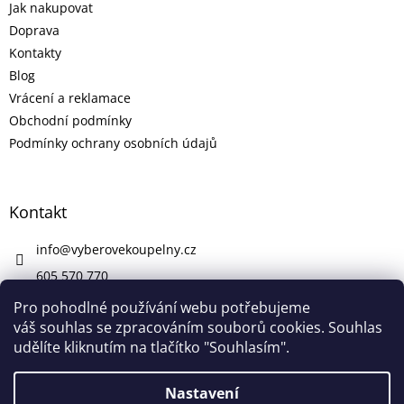
Jak nakupovat
Doprava
Kontakty
Blog
Vrácení a reklamace
Obchodní podmínky
Podmínky ochrany osobních údajů
Kontakt
info
@
vyberovekoupelny.cz
605 570 770
https://www.facebook.com/vyberovekoupelny/
Pro pohodlné používání webu potřebujeme
váš souhlas se zpracováním souborů cookies. Souhlas
udělíte kliknutím na tlačítko "Souhlasím".
Vytvořil Shoptet
Nastavení