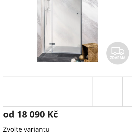
Z
ZDARMA
D
A
R
M
A
od
18 090 Kč
Měrná
Zvolte variantu
cena: