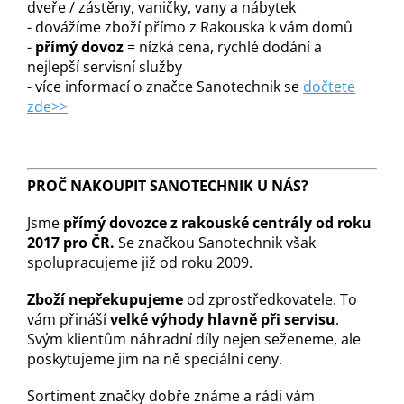
dveře / zástěny, vaničky, vany a nábytek
- dovážíme zboží přímo z Rakouska k vám domů
-
přímý dovoz
= nízká cena, rychlé dodání a
nejlepší servisní služby
- více informací o značce Sanotechnik se
dočtete
zde>>
PROČ NAKOUPIT SANOTECHNIK U NÁS?
Jsme
přímý dovozce z rakouské centrály od roku
2017 pro ČR.
Se značkou Sanotechnik však
spolupracujeme již od roku 2009.
Zboží nepřekupujeme
od zprostředkovatele. To
vám přináší
velké výhody hlavně při servisu
.
Svým klientům náhradní díly nejen seženeme, ale
poskytujeme jim na ně speciální ceny.
Sortiment značky dobře známe a rádi vám