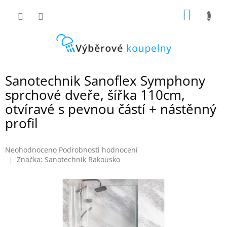
Přejít
NÁKUP
na
obsah
KOŠÍK
Sanotechnik Sanoflex Symphony
sprchové dveře, šířka 110cm,
otvíravé s pevnou částí + nástěnný
profil
Průměrné
Neohodnoceno
Podrobnosti hodnocení
hodnocení
Značka:
Sanotechnik Rakousko
produktu
je
0,0
z
5
hvězdiček.