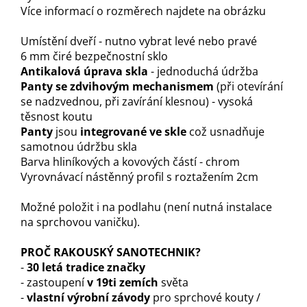
Více informací o rozměrech najdete na obrázku
Umístění dveří - nutno vybrat levé nebo pravé
6 mm čiré bezpečnostní sklo
Antikalová úprava skla
- jednoduchá údržba
Panty se zdvihovým mechanismem
(při otevírání
se nadzvednou, při zavírání klesnou) - vysoká
těsnost koutu
Panty
jsou
integrované ve skle
což usnadňuje
samotnou údržbu skla
Barva hliníkových a kovových částí - chrom
Vyrovnávací nástěnný profil s roztažením 2cm
Možné položit i na podlahu (není nutná instalace
na sprchovou vaničku).
PROČ RAKOUSKÝ SANOTECHNIK?
-
30 letá tradice značky
- zastoupení
v 19ti zemích
světa
-
vlastní výrobní závody
pro sprchové kouty /