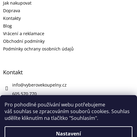
Jak nakupovat
Doprava
Kontakty
Blog
Vrácení a reklamace
Obchodní podmínky
Podmínky ochrany osobních údajů
Kontakt
info
@
vyberovekoupelny.cz
605 570 770
https://www.facebook.com/vyberovekoupelny/
Pro pohodlné používání webu potřebujeme
váš souhlas se zpracováním souborů cookies. Souhlas
udělíte kliknutím na tlačítko "Souhlasím".
Vytvořil Shoptet
Nastavení