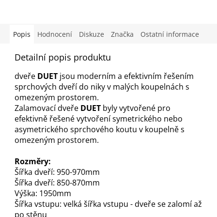
Popis
Hodnocení
Diskuze
Značka
Ostatní informace
Detailní popis produktu
dveře
DUET
jsou moderním a efektivním řešením
sprchových dveří do niky v malých koupelnách s
omezeným prostorem.
Zalamovací dveře
DUET
byly vytvořené pro
efektivně řešené vytvoření symetrického nebo
asymetrického sprchového koutu v koupelně s
omezeným prostorem.
Rozměry:
Šířka dveří: 950-970mm
Šířka dveří: 850-870mm
Výška: 1950mm
Šířka vstupu: velká šířka vstupu - dveře se zalomí až
po stěnu