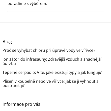
poradíme s výběrem.
Z
á
p
a
Blog
t
Proč se vyhýbat chlóru při úpravě vody ve vířivce?
í
Ionizátor do infrasauny: Zdravější vzduch a snadnější
údržba
Tepelné čerpadlo: Víte, jaké existují typy a jak fungují?
Plíseň v koupelně nebo ve vířivce: jak se jí vyhnout a
odstranit ji?
Informace pro vás