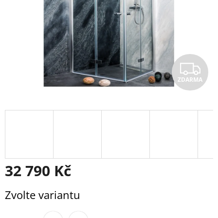
Z
ZDARMA
D
A
R
M
A
32 790 Kč
Měrná
Zvolte variantu
cena: