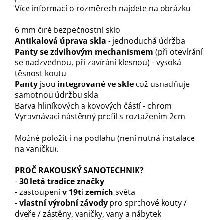
Více informací o rozměrech najdete na obrázku
6 mm čiré bezpečnostní sklo
Antikalová úprava skla
- jednoduchá údržba
Panty se zdvihovým mechanismem
(při otevírání
se nadzvednou, při zavírání klesnou) - vysoká
těsnost koutu
Panty
jsou
integrované ve skle
což usnadňuje
samotnou údržbu skla
Barva hliníkových a kovových částí - chrom
Vyrovnávací nástěnný profil s roztažením 2cm
Možné položit i na podlahu (není nutná instalace
na vaničku).
PROČ RAKOUSKÝ SANOTECHNIK?
-
30 letá tradice značky
- zastoupení
v 19ti zemích
světa
-
vlastní výrobní závody
pro sprchové kouty /
dveře / zástěny, vaničky, vany a nábytek