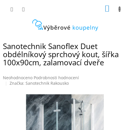
Přejít
NÁKUP
na
obsah
KOŠÍK
Sanotechnik Sanoflex Duet
obdélníkový sprchový kout, šířka
100x90cm, zalamovací dveře
Průměrné
Neohodnoceno
Podrobnosti hodnocení
hodnocení
Značka:
Sanotechnik Rakousko
produktu
je
0,0
z
5
hvězdiček.