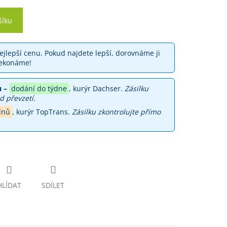
šíku
jlepší cenu. Pokud najdete lepší, dorovnáme ji
ekonáme!
 –
dodání do týdne
, kurýr Dachser.
Zásilku
d převzetí.
dnů
, kurýr TopTrans.
Zásilku zkontrolujte přímo
HLÍDAT
SDÍLET