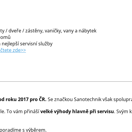
y / dveře / zástěny, vaničky, vany a nábytek
 domů
 nejlepší servisní služby
čtete zde>>
od roku 2017 pro ČR.
Se značkou Sanotechnik však spolupra
le. To vám přináší
velké výhody hlavně při servisu
. Svým 
 poradíme s výběrem.