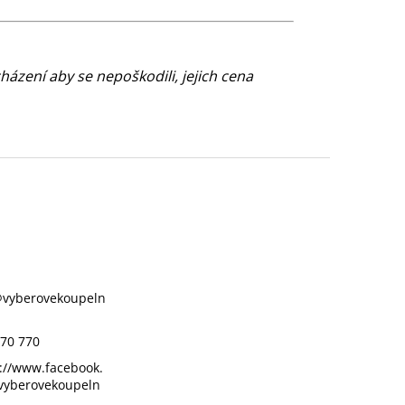
cházení aby se nepoškodili, jejich cena
@
vyberovekoupeln
70 770
://www.facebook.
vyberovekoupeln