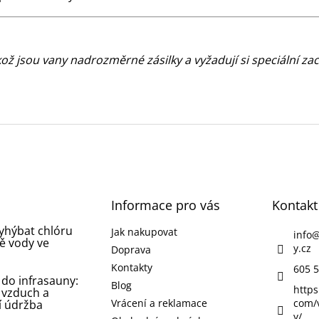
ikož jsou vany nadrozměrné zásilky a vyžadují si speciální za
Informace pro vás
Kontakt
vyhýbat chlóru
Jak nakupovat
info
ě vody ve
y.cz
Doprava
Kontakty
605 5
 do infrasauny:
Blog
https
 vzduch a
Vrácení a reklamace
com/
í údržba
y/