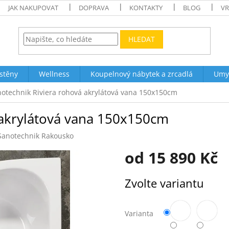
JAK NAKUPOVAT
DOPRAVA
KONTAKTY
BLOG
VR
HLEDAT
stěny
Wellness
Koupelnový nábytek a zrcadlá
Umy
otechnik Riviera rohová akrylátová vana 150x150cm
 akrylátová vana 150x150cm
Sanotechnik Rakousko
od
15 890 Kč
Měrná
Zvolte variantu
cena:
Varianta