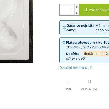
Přidat do ko
Garance nejnižší
Máme ne
ceny:
nebo př
Platba převodem / kartou
zkontrolujte do 24 hodin o
Dobírka –
dodání do 2 tý
při převzetí.
Detailní informace
TISK
ZEPTAT SE