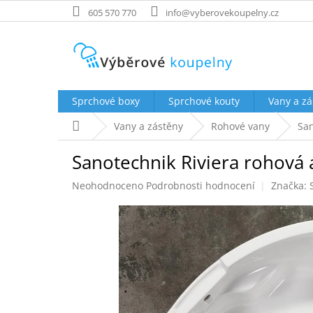
Přejít
605 570 770
info@vyberovekoupelny.cz
na
obsah
Sprchové boxy
Sprchové kouty
Vany a zá
Domů
Vany a zástěny
Rohové vany
San
Sanotechnik Riviera rohová
Průměrné
Neohodnoceno
Podrobnosti hodnocení
Značka:
hodnocení
produktu
je
0,0
z
5
hvězdiček.