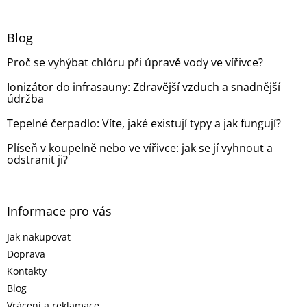
á
p
a
Blog
t
Proč se vyhýbat chlóru při úpravě vody ve vířivce?
í
Ionizátor do infrasauny: Zdravější vzduch a snadnější
údržba
Tepelné čerpadlo: Víte, jaké existují typy a jak fungují?
Plíseň v koupelně nebo ve vířivce: jak se jí vyhnout a
odstranit ji?
Informace pro vás
Jak nakupovat
Doprava
Kontakty
Blog
Vrácení a reklamace