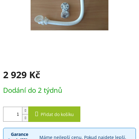
2 929 Kč
Měrná
Dodání do 2 týdnů
cena:
Přidat do košíku
Garance
Máme nejlepší cenu. Pokud najdete lepší,