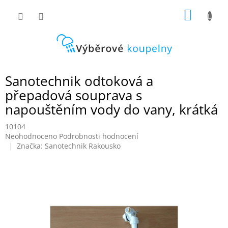
Přejít
NÁKUP
na
obsah
KOŠÍK
Sanotechnik odtoková a
přepadová souprava s
napouštěním vody do vany, krátká
10104
Průměrné
Neohodnoceno
Podrobnosti hodnocení
hodnocení
Značka:
Sanotechnik Rakousko
produktu
je
0,0
z
5
hvězdiček.