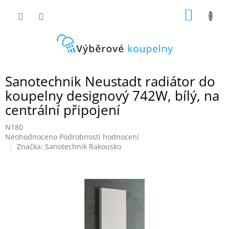
Přejít
NÁKUP
na
obsah
KOŠÍK
Sanotechnik Neustadt radiátor do
koupelny designový 742W, bílý, na
centrální připojení
N180
Průměrné
Neohodnoceno
Podrobnosti hodnocení
hodnocení
Značka:
Sanotechnik Rakousko
produktu
je
0,0
z
5
hvězdiček.