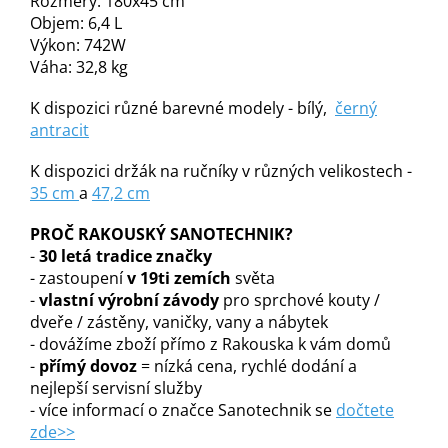
Rozměry: 180x45 cm
Objem: 6,4 L
Výkon: 742W
Váha: 32,8 kg
K dispozici různé barevné modely - bílý,
černý
antracit
K dispozici držák na ručníky v různých velikostech -
35 cm
a
47,2 cm
PROČ RAKOUSKÝ SANOTECHNIK?
-
30 letá tradice značky
- zastoupení
v 19ti zemích
světa
-
vlastní výrobní závody
pro sprchové kouty /
dveře / zástěny, vaničky, vany a nábytek
- dovážíme zboží přímo z Rakouska k vám domů
-
přímý dovoz
= nízká cena, rychlé dodání a
nejlepší servisní služby
- více informací o značce Sanotechnik se
dočtete
zde>>