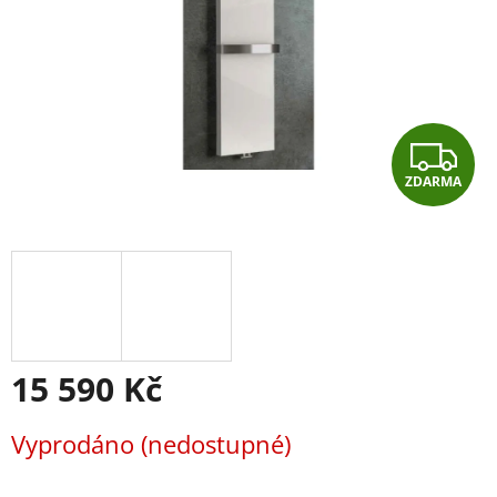
Z
ZDARMA
D
A
R
M
A
15 590 Kč
Měrná
Vyprodáno (nedostupné)
cena: