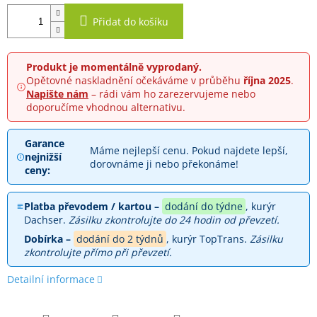
Přidat do košíku
Produkt je momentálně vyprodaný.
Opětovné naskladnění očekáváme v průběhu
října 2025
.
Napište nám
– rádi vám ho zarezervujeme nebo
doporučíme vhodnou alternativu.
Garance
Máme nejlepší cenu. Pokud najdete lepší,
nejnižší
dorovnáme ji nebo překonáme!
ceny:
Platba převodem / kartou –
dodání do týdne
, kurýr
Dachser.
Zásilku zkontrolujte do 24 hodin od převzetí.
Dobírka –
dodání do 2 týdnů
, kurýr TopTrans.
Zásilku
zkontrolujte přímo při převzetí.
Detailní informace