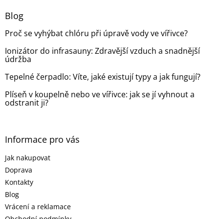
p
a
Blog
t
Proč se vyhýbat chlóru při úpravě vody ve vířivce?
í
Ionizátor do infrasauny: Zdravější vzduch a snadnější
údržba
Tepelné čerpadlo: Víte, jaké existují typy a jak fungují?
Plíseň v koupelně nebo ve vířivce: jak se jí vyhnout a
odstranit ji?
Informace pro vás
Jak nakupovat
Doprava
Kontakty
Blog
Vrácení a reklamace
Obchodní podmínky