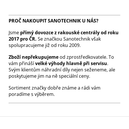
PROČ NAKOUPIT SANOTECHNIK U NÁS?
Jsme
přímý dovozce z rakouské centrály od roku
2017 pro ČR.
Se značkou Sanotechnik však
spolupracujeme již od roku 2009.
Zboží nepřekupujeme
od zprostředkovatele. To
vám přináší
velké výhody hlavně při servisu
.
Svým klientům náhradní díly nejen seženeme, ale
poskytujeme jim na ně speciální ceny.
Sortiment značky dobře známe a rádi vám
poradíme s výběrem.
Z
á