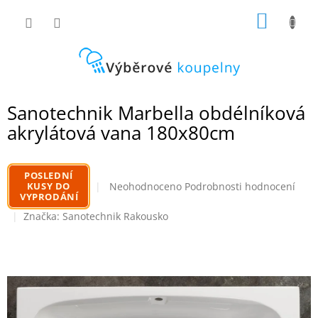
Přejít
NÁKUP
na
obsah
KOŠÍK
Sanotechnik Marbella obdélníková
akrylátová vana 180x80cm
POSLEDNÍ
Průměrné
KUSY DO
Neohodnoceno
Podrobnosti hodnocení
VYPRODÁNÍ
hodnocení
produktu
Značka:
Sanotechnik Rakousko
je
0,0
z
5
hvězdiček.