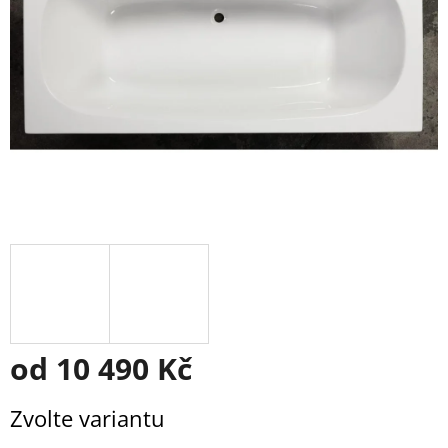
od
10 490 Kč
Měrná
Zvolte variantu
cena: