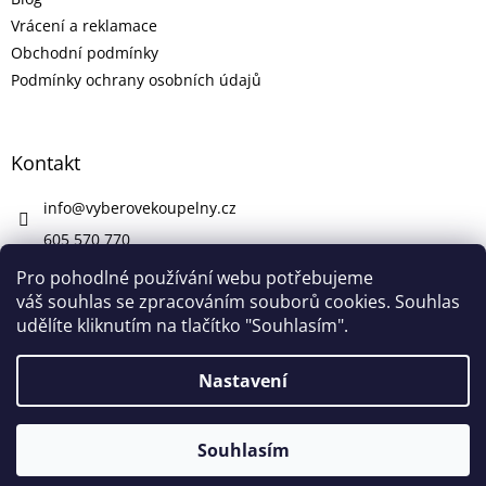
Vrácení a reklamace
Obchodní podmínky
Podmínky ochrany osobních údajů
Kontakt
info
@
vyberovekoupelny.cz
605 570 770
https://www.facebook.com/vyberovekoupelny/
Pro pohodlné používání webu potřebujeme
váš souhlas se zpracováním souborů cookies. Souhlas
udělíte kliknutím na tlačítko "Souhlasím".
Vytvořil Shoptet
Nastavení
V pátek 7. 8. máme firemní dovolenou. V případě potřeby nám
Copyright 2026
Výběrové Koupelny
. Všechna práva
napište na info@vyberovekoupelny.cz. Všechny požadavky
Souhlasím
vyhrazena.
začneme vyřizovat v pondělí 10. 8.