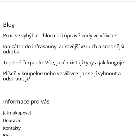
Z
á
p
a
Blog
t
Proč se vyhýbat chlóru při úpravě vody ve vířivce?
í
Ionizátor do infrasauny: Zdravější vzduch a snadnější
údržba
Tepelné čerpadlo: Víte, jaké existují typy a jak fungují?
Plíseň v koupelně nebo ve vířivce: jak se jí vyhnout a
odstranit ji?
Informace pro vás
Jak nakupovat
Doprava
Kontakty
Blog