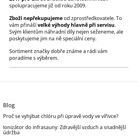
spolupracujeme již od roku 2009.
Zboží nepřekupujeme
od zprostředkovatele. To
vám přináší
velké výhody hlavně při servisu
.
Svým klientům náhradní díly nejen seženeme, ale
poskytujeme jim na ně speciální ceny.
Sortiment značky dobře známe a rádi vám
poradíme s výběrem.
Z
á
p
a
Blog
t
Proč se vyhýbat chlóru při úpravě vody ve vířivce?
í
Ionizátor do infrasauny: Zdravější vzduch a snadnější
údržba