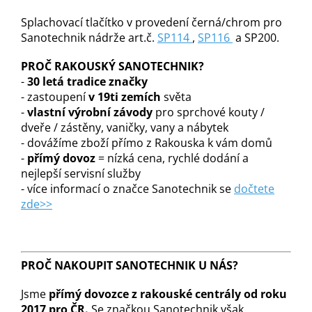
Splachovací tlačítko v provedení černá/chrom pro
Sanotechnik nádrže art.č.
SP114
,
SP116
a SP200.
PROČ RAKOUSKÝ SANOTECHNIK?
-
30 letá tradice značky
- zastoupení
v 19ti zemích
světa
-
vlastní výrobní závody
pro sprchové kouty /
dveře / zástěny, vaničky, vany a nábytek
- dovážíme zboží přímo z Rakouska k vám domů
-
přímý dovoz
= nízká cena, rychlé dodání a
nejlepší servisní služby
- více informací o značce Sanotechnik se
dočtete
zde>>
PROČ NAKOUPIT SANOTECHNIK U NÁS?
Jsme
přímý dovozce z rakouské centrály od roku
2017 pro ČR.
Se značkou Sanotechnik však