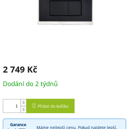
2 749 Kč
Měrná
Dodání do 2 týdnů
cena:
Přidat do košíku
Garance
Máme nejlepší cenu. Pokud najdete lepší,