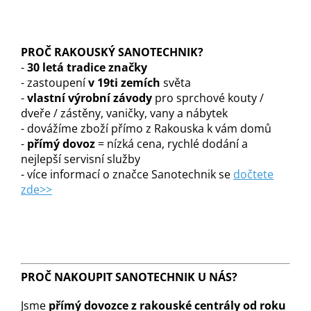
PROČ RAKOUSKÝ SANOTECHNIK?
-
30 letá tradice značky
- zastoupení
v 19ti zemích
světa
-
vlastní výrobní závody
pro sprchové kouty /
dveře / zástěny, vaničky, vany a nábytek
- dovážíme zboží přímo z Rakouska k vám domů
-
přímý dovoz
= nízká cena, rychlé dodání a
nejlepší servisní služby
- více informací o značce Sanotechnik se
dočtete
zde>>
PROČ NAKOUPIT SANOTECHNIK U NÁS?
Jsme
přímý dovozce z rakouské centrály od roku