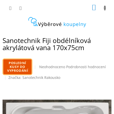
Přejít
NÁKUP
na
obsah
KOŠÍK
Sanotechnik Fiji obdélníková
akrylátová vana 170x75cm
POSLEDNÍ
Průměrné
KUSY DO
Neohodnoceno
Podrobnosti hodnocení
VYPRODÁNÍ
hodnocení
produktu
Značka:
Sanotechnik Rakousko
je
0,0
z
5
hvězdiček.