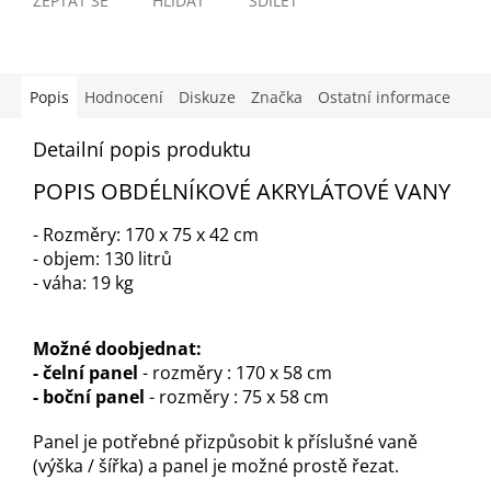
ZEPTAT SE
HLÍDAT
SDÍLET
Popis
Hodnocení
Diskuze
Značka
Ostatní informace
Detailní popis produktu
POPIS OBDÉLNÍKOVÉ AKRYLÁTOVÉ VANY
- Rozměry: 170 x 75 x 42 cm
- objem: 130 litrů
- váha: 19 kg
Možné doobjednat:
- čelní panel
- rozměry : 170 x 58 cm
- boční panel
- rozměry : 75 x 58 cm
Panel je potřebné přizpůsobit k příslušné vaně
(výška / šířka) a panel je možné prostě řezat.