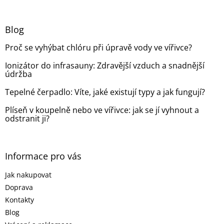
á
p
a
Blog
t
Proč se vyhýbat chlóru při úpravě vody ve vířivce?
í
Ionizátor do infrasauny: Zdravější vzduch a snadnější
údržba
Tepelné čerpadlo: Víte, jaké existují typy a jak fungují?
Plíseň v koupelně nebo ve vířivce: jak se jí vyhnout a
odstranit ji?
Informace pro vás
Jak nakupovat
Doprava
Kontakty
Blog