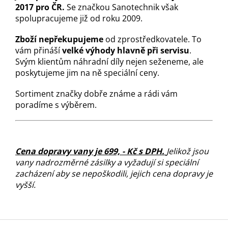
2017 pro ČR.
Se značkou Sanotechnik však
spolupracujeme již od roku 2009.
Zboží nepřekupujeme
od zprostředkovatele. To
vám přináší
velké výhody hlavně při servisu
.
Svým klientům náhradní díly nejen seženeme, ale
poskytujeme jim na ně speciální ceny.
Sortiment značky dobře známe a rádi vám
poradíme s výběrem.
Cena dopravy vany je 699, - Kč s DPH.
Jelikož jsou
vany nadrozměrné zásilky a vyžadují si speciální
zacházení aby se nepoškodili, jejich cena dopravy je
vyšší.
Z