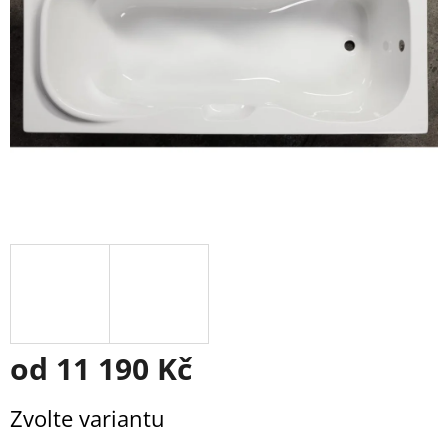
od
11 190 Kč
Měrná
Zvolte variantu
cena: