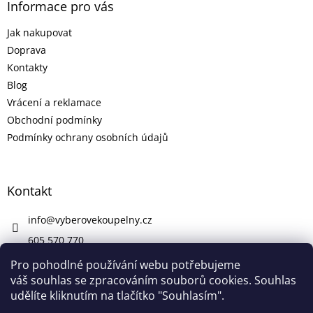
Informace pro vás
Jak nakupovat
Doprava
Kontakty
Blog
Vrácení a reklamace
Obchodní podmínky
Podmínky ochrany osobních údajů
Kontakt
info
@
vyberovekoupelny.cz
605 570 770
https://www.facebook.com/vyberovekoupelny/
Pro pohodlné používání webu potřebujeme
váš souhlas se zpracováním souborů cookies. Souhlas
udělíte kliknutím na tlačítko "Souhlasím".