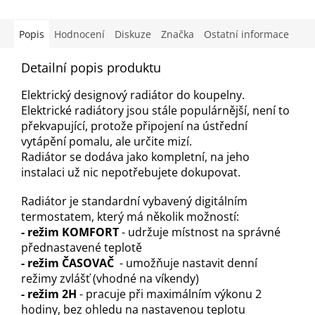
Popis
Hodnocení
Diskuze
Značka
Ostatní informace
Detailní popis produktu
E
lektrický designový radiátor do koupelny.
Elektrické radiátory jsou stále populárnější, není to
překvapující, protože připojení na ústřední
vytápění pomalu, ale určite mizí
.
Radiátor se dodáva jako kompletní, na jeho
instalaci už nic nepotřebujete dokupovat.
R
adiátor je standardní vybavený digitálním
termostatem, který má několik možností:
- režim KOMFORT
- udržuje místnost na správné
přednastavené teplotě
- režim ČASOVAČ
- umožňuje nastavit denní
režimy zvlášť (vhodné na víkendy)
- režim 2H
- pracuje při maximálním výkonu 2
hodiny, bez ohledu na nastavenou teplotu