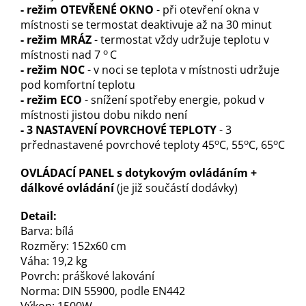
- režim OTEVŘENÉ OKNO
- při otevření okna v
místnosti se termostat deaktivuje až na 30 minut
- režim MRÁZ
- termostat vždy udržuje teplotu v
o
místnosti nad 7
C
- režim NOC
- v noci se teplota v místnosti udržuje
pod komfortní teplot
u
- režim ECO
- snížení spotřeby energie, pokud v
místnosti jistou dobu nikdo není
- 3 NASTAVENÍ POVRCHOVÉ TEPLOTY
- 3
o
o
o
prřednastavené povrchové teploty 45
C, 55
C, 65
C
OVLÁDACÍ PANEL s dotykovým ovládáním +
dálkové ovládání
(je již součástí dodávky)
Detail:
Barva: bílá
Rozměry: 152x60 cm
Váha: 19,2 kg
Povrch: práškové lakování
Norma: DIN 55900, podle EN442