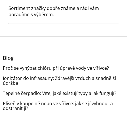
Sortiment značky dobře známe a rádi vám
poradíme s výběrem.
Z
á
p
a
Blog
t
Proč se vyhýbat chlóru při úpravě vody ve vířivce?
í
Ionizátor do infrasauny: Zdravější vzduch a snadnější
údržba
Tepelné čerpadlo: Víte, jaké existují typy a jak fungují?
Plíseň v koupelně nebo ve vířivce: jak se jí vyhnout a
odstranit ji?