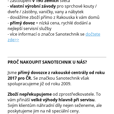
- zastoupení
v 19ti zemích
světa
-
vlastní výrobní závody
pro sprchové kouty /
dveře / zástěny, vaničky, vany a nábytek
- dovážíme zboží přímo z Rakouska k vám domů
-
přímý dovoz
= nízká cena, rychlé dodání a
nejlepší servisní služby
- více informací o značce Sanotechnik se
dočtete
zde>>
PROČ NAKOUPIT SANOTECHNIK U NÁS?
Jsme
přímý dovozce z rakouské centrály od roku
2017 pro ČR.
Se značkou Sanotechnik však
spolupracujeme již od roku 2009.
Zboží nepřekupujeme
od zprostředkovatele. To
vám přináší
velké výhody hlavně při servisu
.
Svým klientům náhradní díly nejen seženeme, ale
poskytujeme jim na ně speciální ceny.