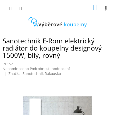
Přejít
NÁKUP
na
obsah
KOŠÍK
Sanotechnik E-Rom elektrický
radiátor do koupelny designový
1500W, bílý, rovný
RE152
Průměrné
Neohodnoceno
Podrobnosti hodnocení
hodnocení
Značka:
Sanotechnik Rakousko
produktu
je
0,0
z
5
hvězdiček.