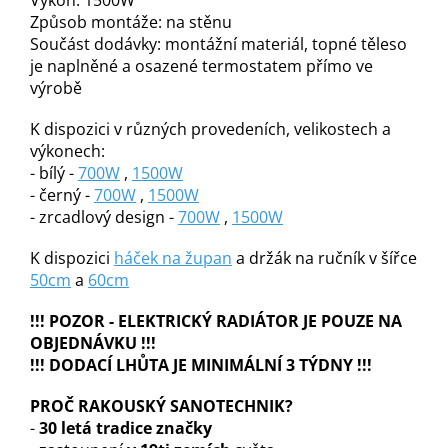
Výkon: 1500W
Způsob montáže: na stěnu
Součást dodávky: montážní materiál, topné těleso
je naplněné a osazené termostatem přímo ve
výrobě
K dispozici v různých provedeních, velikostech a
výkonech:
- bílý -
700W
,
1500W
- černý -
700W
,
1500W
- zrcadlový design -
700W
,
1500W
K dispozici
háček na župan
a držák na ručník v šířce
50cm
a
60cm
!!! POZOR - ELEKTRICKÝ RADIÁTOR JE POUZE NA
OBJEDNÁVKU !!!
!!! DODACÍ LHŮTA JE MINIMÁLNÍ 3 TÝDNY !!!
PROČ RAKOUSKÝ SANOTECHNIK?
-
30 letá tradice značky