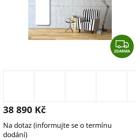
Z
ZDARMA
D
A
R
M
A
38 890 Kč
Měrná
Na dotaz (informujte se o termínu
cena:
dodání)