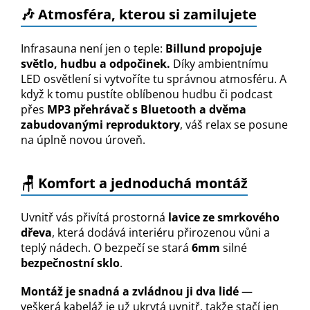
🎶 Atmosféra, kterou si zamilujete
Infrasauna není jen o teple:
Billund propojuje
světlo, hudbu a odpočinek
.
Díky ambientnímu
LED osvětlení si vytvoříte tu správnou atmosféru. A
když k tomu pustíte oblíbenou hudbu či podcast
přes
MP3 přehrávač s Bluetooth a dvěma
zabudovanými reproduktory
, váš relax se posune
na úplně novou úroveň
.
🪑 Komfort a jednoduchá montáž
Uvnitř vás přivítá prostorná
lavice ze smrkového
dřeva
, která dodává interiéru přirozenou vůni a
teplý nádech. O bezpečí se stará
6mm
silné
bezpečnostní sklo
.
Montáž je snadná a zvládnou ji dva lidé
—
veškerá kabeláž je už ukrytá uvnitř, takže stačí jen