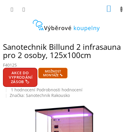
Přejít
NÁKUP
na
obsah
KOŠÍK
Sanotechnik Billund 2 infrasauna
pro 2 osoby, 125x100cm
F40125
MOŽNOST
AKCE DO
MONTÁŽE 🔧
VYPRODÁNÍ
ZÁSOB 🏷️
Průměrné
1 hodnocení
Podrobnosti hodnocení
hodnocení
Značka:
Sanotechnik Rakousko
produktu
je
5,0
z
5
hvězdiček.