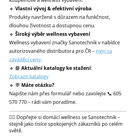
koupelnové a wellness vybavení.
🔹
Vlastní vývoj & efektivní výroba
Produkty navržené s důrazem na funkčnost,
dlouhou životnost a dostupnou cenu.
🔹
Široký výběr wellness vybavení
Wellness vybavení značky Sanotechnik v nabídce
autorizovaného distributora pro ČR –
nyní za
zaváděcí ceny
.
🔹 📘
Aktuální katalogy ke stažení
:
Zobrazit katalogy
🔹 💬
Máte otázku?
Napište nám přes formulář nebo zavolejte 📞 605
570 770 – rádi vám poradíme.
🧖‍♂️ Dopřejte si domácí wellness se Sanotechnik –
stejně jako tisíce spokojených zákazníků po celém
světě.