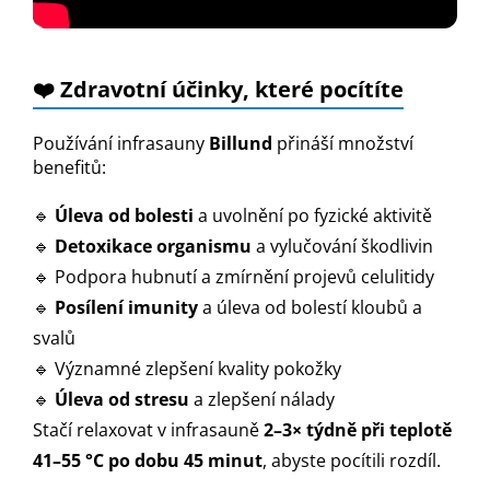
❤️ Zdravotní účinky, které pocítíte
Používání infrasauny
Billund
přináší množství
benefitů:
🔹
Úleva od bolesti
a uvolnění po fyzické aktivitě
🔹
Detoxikace organismu
a vylučování škodlivin
🔹 Podpora hubnutí
a zmírnění projevů celulitidy
🔹
Posílení imunity
a úleva od bolestí kloubů a
svalů
🔹 Významné zlepšení kvality pokožky
🔹
Úleva od stresu
a zlepšení nálady
Stačí relaxovat v infrasauně
2–3× týdně při teplotě
41–55 °C po dobu 45 minut
, abyste pocítili rozdíl
.