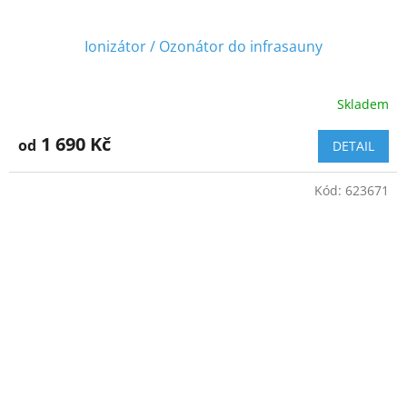
Ionizátor / Ozonátor do infrasauny
Skladem
1 690 Kč
od
DETAIL
Kód:
623671