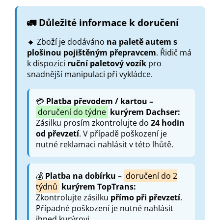
🚛 Důležité informace k doručení
🔹 Zboží je dodáváno
na paletě autem s
plošinou
pojištěným přepravcem
. Řidič má
k dispozici
ruční paletový vozík
pro
snadnější manipulaci při vykládce.
💳
Platba převodem / kartou –
doručení do týdne
kurýrem Dachser:
Zásilku prosím zkontrolujte do
24 hodin
od převzetí
. V případě poškození je
nutné reklamaci nahlásit v této lhůtě.
💰
Platba na dobírku –
doručení do 2
týdnů
kurýrem TopTrans:
Zkontrolujte zásilku
přímo při převzetí
.
Případné poškození je nutné nahlásit
ihned kurýrovi.