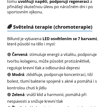
tomu
uvolňují napětí, podporují regeneraci
a
přinášejí skutečnou úlevu po náročném dni i po
sportovním výkonu.
🌈 Světelná terapie (chromoterapie)
Billund je vybavena
LED osvětlením se 7 barvami
,
které působí na tělo i mysl:
🔴
Červená
: stimuluje energii a vitalitu, podporuje
tvorbu kolagenu, může působit protizánětlivě,
reguluje krevní tlak a odbourává depresi
🔵
Modrá
: zklidňuje, podporuje koncentraci, tiší
bolest, tlumí bakterie spojené s akné a pomáhá i s
kontrolou chuti k jídlu
🟢
Zelená
: vnáší klid a harmonii, pomáhá při
nespavosti a snižuje krevní tlak