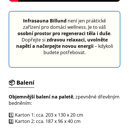
Infrasauna Billund
není jen praktické
zařízení pro domácí wellness. Je to váš
osobní prostor pro regeneraci těla i duše
.
Dopřejte si
zdravou relaxaci, uvolněte
napětí a načerpejte novou energii
– kdykoli
budete potřebovat.
📦 Balení
Objemnější balení na paletě
, zpevněné dřevěným
bedněním:
1️⃣
Karton 1: cca. 203 x 130 x 20 cm
2️⃣
Karton 2: cca. 187 x 96 x 40 cm