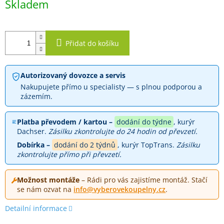
Skladem
cena:
Přidat do košíku
Autorizovaný dovozce a servis
Nakupujete přímo u specialisty — s plnou podporou a
zázemím.
Platba převodem / kartou –
dodání do týdne
, kurýr
Dachser.
Zásilku zkontrolujte do 24 hodin od převzetí.
Dobírka –
dodání do 2 týdnů
, kurýr TopTrans.
Zásilku
zkontrolujte přímo při převzetí.
Možnost montáže
– Rádi pro vás zajistíme montáž. Stačí
se nám ozvat na
info@vyberovekoupelny.cz
.
Detailní informace