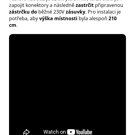
zapojit konektory a následně
zastrčit
připravenou
zástrčku do
běžné 230V
zásuvky
. Pro instalaci je
potřeba, aby
výška místnosti
byla alespoň
210
cm
.