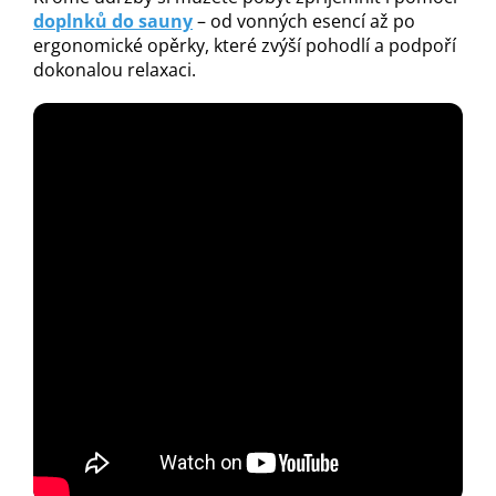
doplnků do sauny
– od vonných esencí až po
ergonomické opěrky, které zvýší pohodlí a podpoří
dokonalou relaxaci.