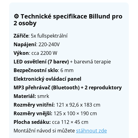
⚙️
Technické specifikace Billund pro
2 osoby
Zářiče
: 5x fullspektrální
Napájení
: 220-240V
Výkon
: cca 2200 W
LED osvětlení (7 barev)
+ barevná terapie
Bezpečnostní sklo
: 6 mm
Elektronický ovládací panel
MP3 přehrávač (Bluetooth) + 2 reproduktory
Materiál:
smrk
Rozměry vnitřní:
121 x 92,6 x 183
cm
Rozměry vnější:
125 x 100
× 190 cm
Plocha sedáku:
cca 112 × 45 cm
Montážní návod si můžete
stáhnout zde