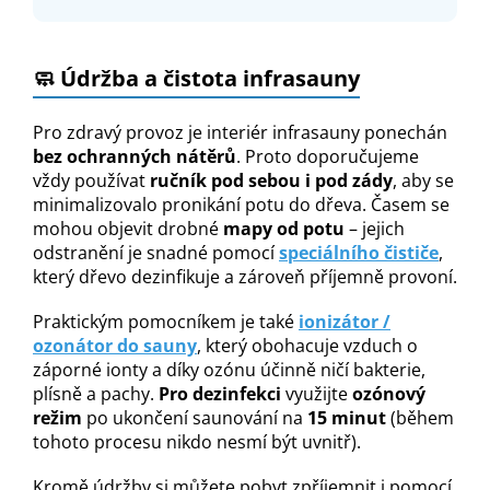
🧼 Údržba a čistota infrasauny
Pro zdravý provoz je interiér infrasauny ponechán
bez ochranných nátěrů
. Proto doporučujeme
vždy používat
ručník pod sebou i pod zády
, aby se
minimalizovalo pronikání potu do dřeva. Časem se
mohou objevit drobné
mapy od potu
– jejich
odstranění je snadné pomocí
speciálního čističe
,
který dřevo dezinfikuje a zároveň příjemně provoní.
Praktickým pomocníkem je také
ionizátor /
ozonátor do sauny
, který obohacuje vzduch o
záporné ionty a díky ozónu účinně ničí bakterie,
plísně a pachy.
Pro dezinfekci
využijte
ozónový
režim
po ukončení saunování na
15 minut
(během
tohoto procesu nikdo nesmí být uvnitř).
Kromě údržby si můžete pobyt zpříjemnit i pomocí