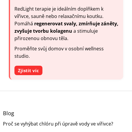
RedLight terapie je ideálním doplňkem k
vířivce, sauně nebo relaxačnímu koutku.
Pomáhá
regenerovat svaly, zmírňuje záněty,
zvyšuje tvorbu kolagenu
a stimuluje
přirozenou obnovu těla.
Proměňte svůj domov v osobní wellness
studio.
Zjistit víc
Z
á
p
a
Blog
t
Proč se vyhýbat chlóru při úpravě vody ve vířivce?
í