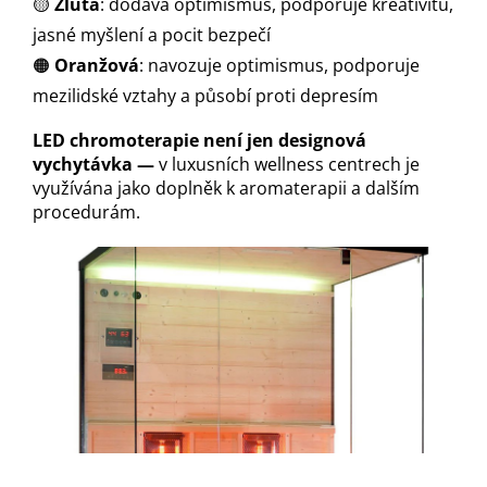
🟡
Žlutá
: dodává optimismus, podporuje kreativitu,
jasné myšlení a pocit bezpečí
🟠
Oranžová
: navozuje optimismus, podporuje
mezilidské vztahy a působí proti depresím
LED chromoterapie není jen designová
vychytávka —
v luxusních wellness centrech je
využívána jako doplněk k aromaterapii a dalším
procedurám.