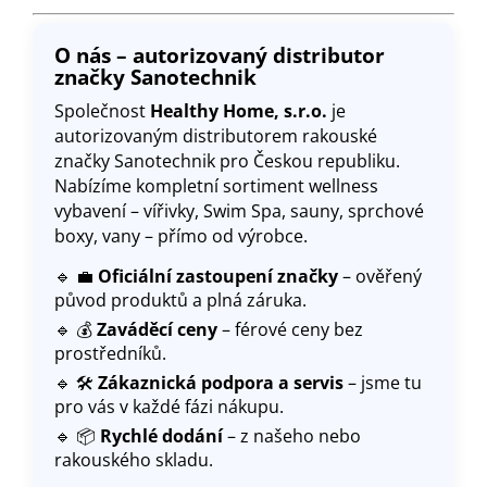
O nás – autorizovaný distributor
značky Sanotechnik
Společnost
Healthy Home, s.r.o.
je
autorizovaným distributorem rakouské
značky Sanotechnik pro Českou republiku.
Nabízíme kompletní sortiment wellness
vybavení – vířivky, Swim Spa, sauny, sprchové
boxy, vany – přímo od výrobce.
🔹 💼
Oficiální zastoupení značky
– ověřený
původ produktů a plná záruka.
🔹 💰
Zaváděcí ceny
– férové ceny bez
prostředníků.
🔹 🛠️
Zákaznická podpora a servis
– jsme tu
pro vás v každé fázi nákupu.
🔹 📦
Rychlé dodání
– z našeho nebo
rakouského skladu
.