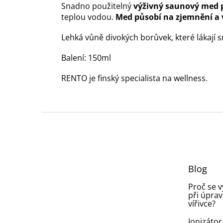
Snadno použitelný
výživný saunový med p
teplou vodou.
Med působí na zjemnění a v
Lehká vůně divokých borůvek, které lákají s
Balení: 150ml
RENTO je finský specialista na wellness.
Z
á
p
a
t
Blog
í
Proč se 
při úprav
vířivce?
Ionizátor