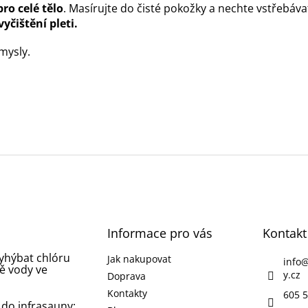
ro celé tělo
. Masírujte do čisté pokožky a nechte vstřebáv
yčištění pleti.
mysly.
Informace pro vás
Kontakt
vyhýbat chlóru
Jak nakupovat
info
ě vody ve
y.cz
Doprava
Kontakty
605 5
 do infrasauny: