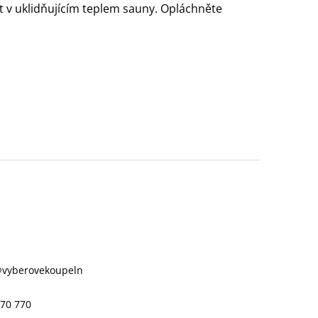
at v uklidňujícím teplem sauny. Opláchněte
@
vyberovekoupeln
70 770