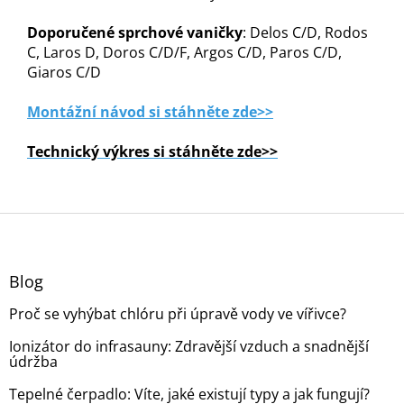
Doporučené sprchové vaničky
: Delos C/D, Rodos
C, Laros D, Doros C/D/F, Argos C/D, Paros C/D,
Giaros C/D
Montážní návod si stáhněte zde>>
Technický výkres si stáhněte zde>>
Z
á
p
a
Blog
t
Proč se vyhýbat chlóru při úpravě vody ve vířivce?
í
Ionizátor do infrasauny: Zdravější vzduch a snadnější
údržba
Tepelné čerpadlo: Víte, jaké existují typy a jak fungují?