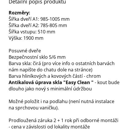
Detailní popis produktu
Rozměry:
Šířka dveří A1: 985-1005 mm
Šířka dveří A2: 785-805 mm
Šířka vstupu: 510 mm
Výška: 1900 mm
Posuvné dveře
Bezpečnostní sklo 5/6 mm
Barva skla: čirá (pro více info o ostatních barvách
nám napište do chatu dole na stránce)
Barva hliníkových a kovových částí - chrom
Antikalová úprava skla "Easy Clean "
- kout bude
dlouho jako nový s minimální údržbou
Možné položit i na podlahu (není nutná instalace
na sprchovou vaničku).
Prodloužená záruka 2 + 1 rok při odborné montáži
- cena v závislosti od lokality montáže