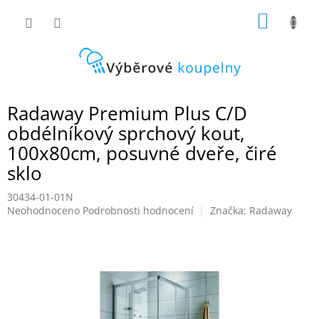
Přejít
NÁKUP
na
obsah
KOŠÍK
Radaway Premium Plus C/D
obdélníkový sprchový kout,
100x80cm, posuvné dveře, čiré
sklo
30434-01-01N
Průměrné
Neohodnoceno
Podrobnosti hodnocení
Značka:
Radaway
hodnocení
produktu
je
0,0
z
5
hvězdiček.