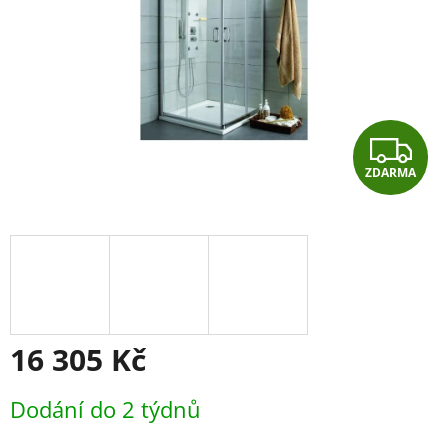
Z
ZDARMA
D
A
R
M
A
16 305 Kč
Měrná
Dodání do 2 týdnů
cena: