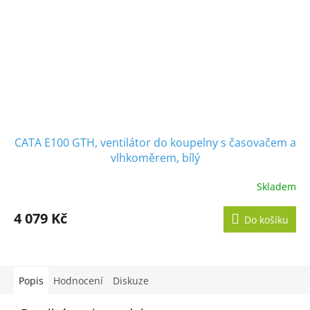
CATA E100 GTH, ventilátor do koupelny s časovačem a
vlhkoměrem, bílý
Skladem
Průměrné
hodnocení
produktu
4 079 Kč
Do košíku
je
5,0
z
5
hvězdiček.
Popis
Hodnocení
Diskuze