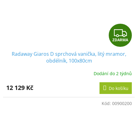
Z
ZDARMA
D
Radaway Giaros D sprchová vanička, litý mramor,
A
obdélník, 100x80cm
R
Dodání do 2 týdnů
M
12 129 Kč
Do košíku
A
Kód:
00900200