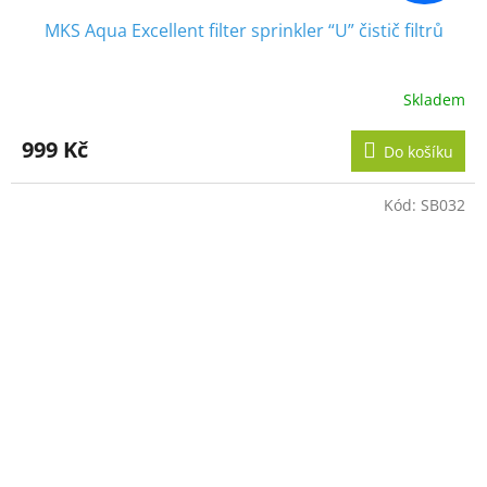
MKS Aqua Excellent filter sprinkler “U” čistič filtrů
Skladem
Průměrné
hodnocení
produktu
999 Kč
Do košíku
je
5,0
z
Kód:
SB032
5
hvězdiček.