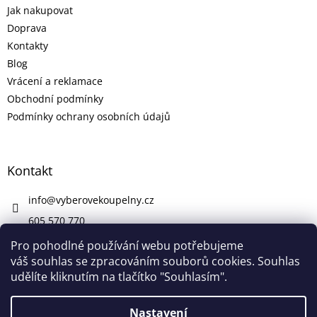
Jak nakupovat
Doprava
Kontakty
Blog
Vrácení a reklamace
Obchodní podmínky
Podmínky ochrany osobních údajů
Kontakt
info
@
vyberovekoupelny.cz
605 570 770
https://www.facebook.com/vyberovekoupelny/
Pro pohodlné používání webu potřebujeme
váš souhlas se zpracováním souborů cookies. Souhlas
udělíte kliknutím na tlačítko "Souhlasím".
Vytvořil Shoptet
Nastavení