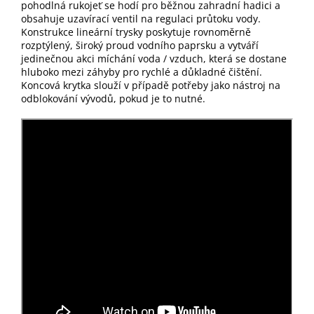
pohodlná rukojeť se hodí pro běžnou zahradní hadici a
obsahuje uzavírací ventil na regulaci průtoku vody.
Konstrukce lineární trysky poskytuje rovnoměrně
rozptýlený, široký proud vodního paprsku a vytváří
jedinečnou akci míchání voda / vzduch, která se dostane
hluboko mezi záhyby pro rychlé a důkladné čištění.
Koncová krytka slouží v případě potřeby jako nástroj na
odblokování vývodů, pokud je to nutné.