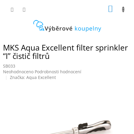
Přejít
NÁKUP
na
obsah
KOŠÍK
MKS Aqua Excellent filter sprinkler
“I” čistič filtrů
SB033
Průměrné
Neohodnoceno
Podrobnosti hodnocení
hodnocení
Značka:
Aqua Excellent
produktu
je
0,0
z
5
hvězdiček.