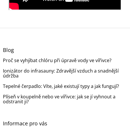
Z
á
p
a
Blog
t
Proč se vyhýbat chlóru při úpravě vody ve vířivce?
í
Ionizátor do infrasauny: Zdravější vzduch a snadnější
údržba
Tepelné čerpadlo: Víte, jaké existují typy a jak fungují?
Plíseň v koupelně nebo ve vířivce: jak se jí vyhnout a
odstranit ji?
Informace pro vás