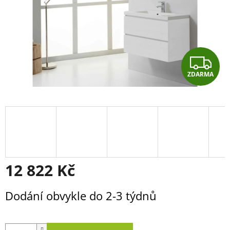
Z
ZDARMA
D
A
R
M
A
12 822 Kč
Měrná
Dodání obvykle do 2-3 týdnů
cena: