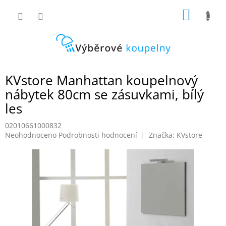
Přejít
NÁKUP
na
obsah
KOŠÍK
KVstore Manhattan koupelnový
nábytek 80cm se zásuvkami, bílý
les
02010661000832
Průměrné
Neohodnoceno
Podrobnosti hodnocení
Značka:
KVstore
hodnocení
produktu
je
0,0
z
5
hvězdiček.