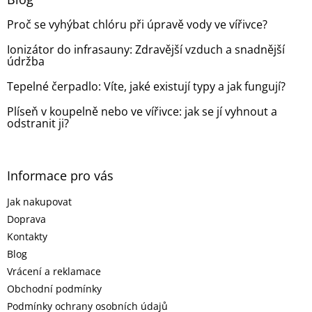
t
Proč se vyhýbat chlóru při úpravě vody ve vířivce?
í
Ionizátor do infrasauny: Zdravější vzduch a snadnější
údržba
Tepelné čerpadlo: Víte, jaké existují typy a jak fungují?
Plíseň v koupelně nebo ve vířivce: jak se jí vyhnout a
odstranit ji?
Informace pro vás
Jak nakupovat
Doprava
Kontakty
Blog
Vrácení a reklamace
Obchodní podmínky
Podmínky ochrany osobních údajů