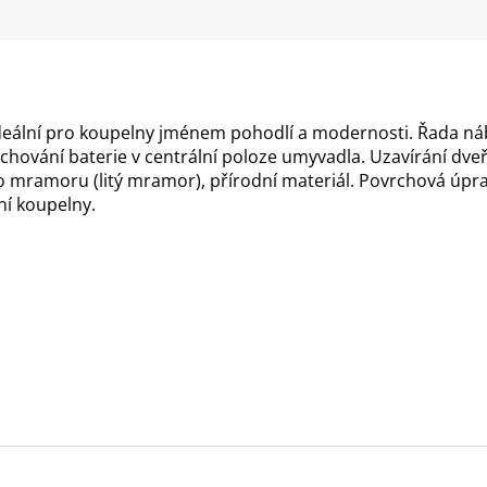
M
A
eální pro koupelny jménem pohodlí a modernosti. Řada ná
achování baterie v centrální poloze umyvadla. Uzavírání dve
 mramoru (litý mramor), přírodní materiál. Povrchová úprav
í koupelny.