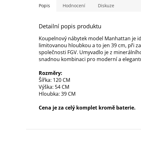
Popis
Hodnocení
Diskuze
Detailní popis produktu
Koupelnový nábytek model Manhattan je id
limitovanou hloubkou a to jen 39 cm, při z
společnosti FGV. Umyvadlo je z minerálního
snadnou kombinaci pro moderní a elegantn
Rozměry:
Šířka: 120 CM
Výška: 54 CM
Hloubka: 39 CM
Cena je za celý komplet kromě baterie.
Z
á