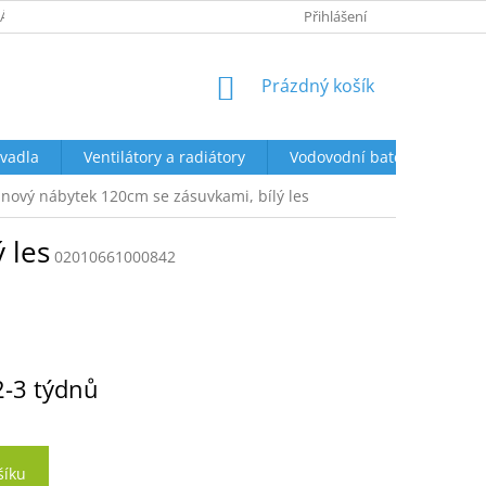
ÁCENÍ A REKLAMACE
OBCHODNÍ PODMÍNKY
Přihlášení
PODMÍNKY OCHR
NÁKUPNÍ
Prázdný košík
KOŠÍK
vadla
Ventilátory a radiátory
Vodovodní baterie a sprch
nový nábytek 120cm se zásuvkami, bílý les
 les
02010661000842
2-3 týdnů
šíku