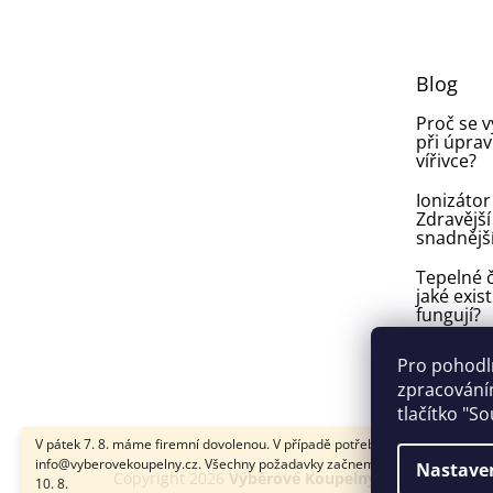
p
a
t
Blog
í
Proč se 
při úprav
vířivce?
Ionizátor
Zdravější
snadnějš
Tepelné č
jaké exist
fungují?
Plíseň v
Pro pohodl
ve vířivce:
zpracováním
vyhnout a
tlačítko "S
V pátek 7. 8. máme firemní dovolenou. V případě potřeby nám napište na
info@vyberovekoupelny.cz. Všechny požadavky začneme vyřizovat v pondě
Nastave
Copyright 2026
Výběrové Koupelny
. Všechna práva
10. 8.