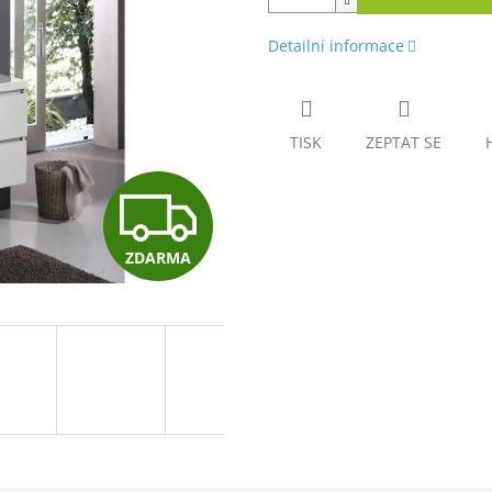
Detailní informace
TISK
ZEPTAT SE
Z
ZDARMA
D
A
R