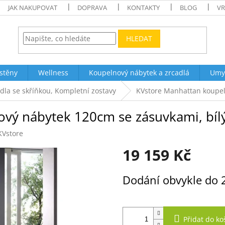
JAK NAKUPOVAT
DOPRAVA
KONTAKTY
BLOG
VR
HLEDAT
stěny
Wellness
Koupelnový nábytek a zrcadlá
Umy
la se skříňkou, Kompletní zostavy
KVstore Manhattan koupel
vý nábytek 120cm se zásuvkami, bílý
KVstore
19 159 Kč
Měrná
Dodání obvykle do 
cena:
Přidat do ko