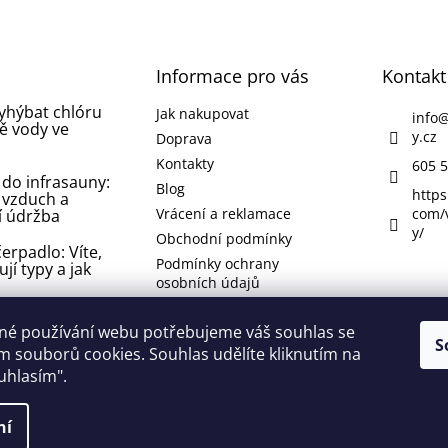
Informace pro vás
Kontakt
vyhýbat chlóru
Jak nakupovat
info
ě vody ve
y.cz
Doprava
Kontakty
605 5
 do infrasauny:
Blog
https
 vzduch a
Vrácení a reklamace
com/
í údržba
y/
Obchodní podmínky
erpadlo: Víte,
Podmínky ochrany
ují typy a jak
osobních údajů
 koupelně nebo
né používání webu potřebujeme váš souhlas se
 jak se jí
S
 souborů cookies. Souhlas udělíte kliknutím na
 odstranit ji?
ouhlasím".
lí
ní
 vyhrazena.