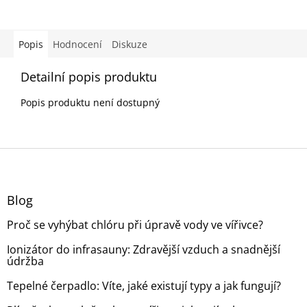
Popis
Hodnocení
Diskuze
Detailní popis produktu
Popis produktu není dostupný
Z
á
p
a
Blog
t
Proč se vyhýbat chlóru při úpravě vody ve vířivce?
í
Ionizátor do infrasauny: Zdravější vzduch a snadnější
údržba
Tepelné čerpadlo: Víte, jaké existují typy a jak fungují?