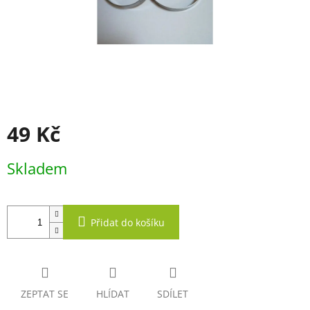
49 Kč
Měrná
Skladem
cena:
Přidat do košíku
ZEPTAT SE
HLÍDAT
SDÍLET