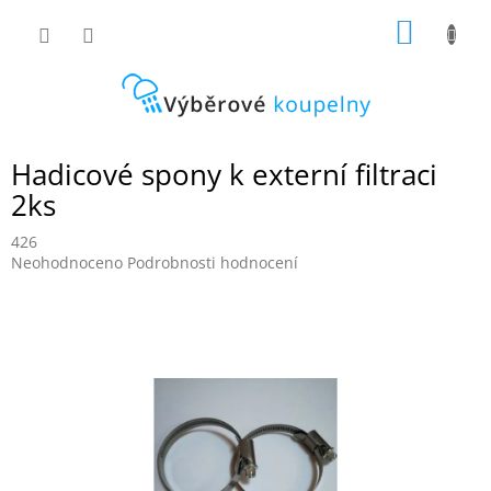
Přejít
NÁKUP
na
obsah
KOŠÍK
Hadicové spony k externí filtraci
2ks
426
Průměrné
Neohodnoceno
Podrobnosti hodnocení
hodnocení
produktu
je
0,0
z
5
hvězdiček.