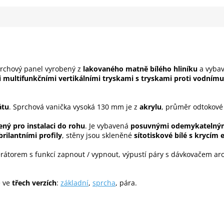
rchový panel vyrobený z
lakovaného matně bílého hliníku
a vyba
i multifunkčními vertikálními tryskami s tryskami proti vodním
átu
. Sprchová vanička vysoká 130 mm je z
akrylu
, průměr odtokové
ený pro instalaci do rohu
. Je vybavená
posuvnými odemykatelný
brilantními profily
, stěny jsou skleněné
sítotiskové bílé s krycím
rátorem s funkcí zapnout / vypnout, výpustí páry s dávkovačem ar
é ve
třech verzích
:
základní
,
sprcha
, pára.