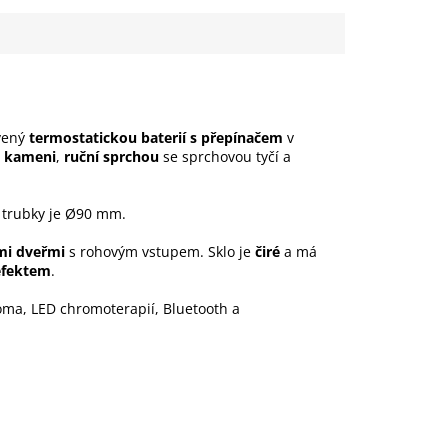
vený
termostatickou baterií s přepínačem
v
u kameni
,
ruční sprchou
se sprchovou tyčí a
 trubky je Ø90 mm.
mi dveřmi
s rohovým vstupem. Sklo je
čiré
a má
 efektem
.
oma, LED chromoterapií, Bluetooth a