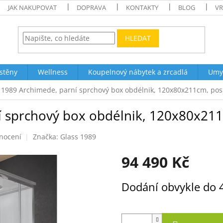
JAK NAKUPOVAT
DOPRAVA
KONTAKTY
BLOG
VR
HLEDAT
stěny
Wellness
Koupelnový nábytek a zrcadlá
Umy
 1989 Archimede, parní sprchový box obdélnik, 120x80x211cm, po
í sprchový box obdélnik, 120x80x21
nocení
Značka:
Glass 1989
94 490 Kč
Měrná
Dodání obvykle do 
cena: