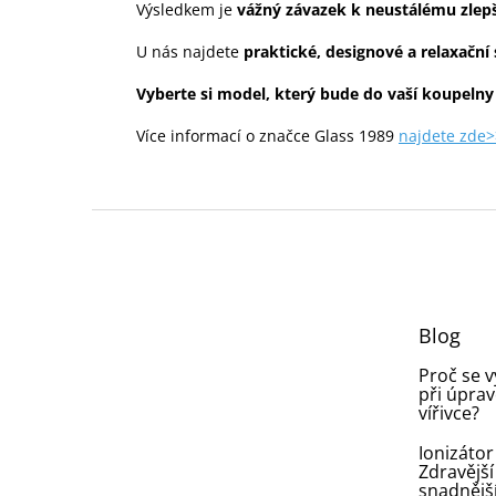
Výsledkem je
vážný závazek k neustálému zlep
U nás najdete
praktické, designové a relaxační
Vyberte si model, který bude do vaší koupelny
Více informací o značce Glass 1989
najdete zde>
Z
á
p
a
t
Blog
í
Proč se 
při úprav
vířivce?
Ionizátor
Zdravější
snadnějš