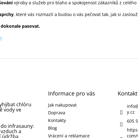
šování
výroby a služeb pro blaho a spokojenost zákazníků z celého 
 sprchy
, které vás rozmazlí a budou o vás pečovat tak, jak si zaslouž
 dokonale pasovat.
>
Informace pro vás
Kontakt
vyhýbat chlóru
Jak nakupovat
info
ě vody ve
y.cz
Doprava
Kontakty
605 5
 do infrasauny:
Blog
https
 vzduch a
Vrácení a reklamace
com/
í údržba