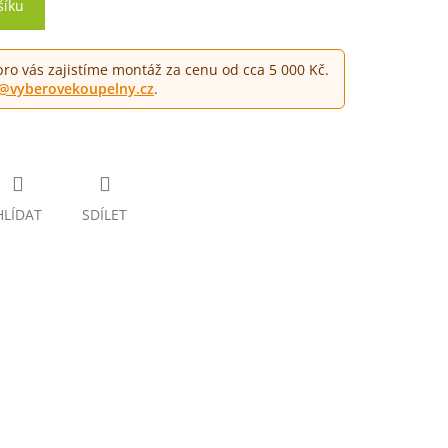
šíku
pro vás zajistíme montáž za cenu od cca 5 000 Kč.
o@vyberovekoupelny.cz
.
HLÍDAT
SDÍLET