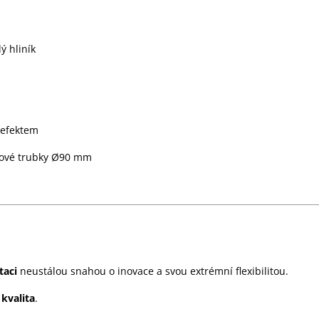
ý hliník
 efektem
kové trubky Ø90 mm
taci
neustálou snahou o inovace a svou extrémní flexibilitou.
 kvalita
.