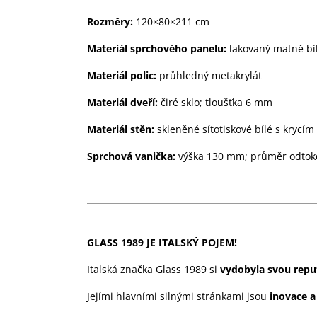
Rozměry:
120×80×211 cm
Materiál sprchového panelu:
lakovaný matně bíl
Materiál polic:
průhledný metakrylát
Materiál dveří:
čiré sklo; tloušťka 6 mm
Materiál stěn:
skleněné sítotiskové bílé s krycím
Sprchová vanička:
výška 130 mm; průměr odto
GLASS 1989 JE ITALSKÝ POJEM!
Italská značka Glass 1989 si
vydobyla svou repu
Jejími hlavními silnými stránkami jsou
inovace a