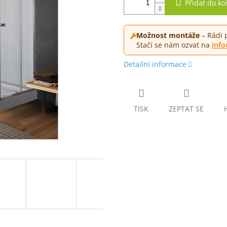
Přidat do ko
Možnost montáže
– Rádi 
Stačí se nám ozvat na
inf
Detailní informace
TISK
ZEPTAT SE