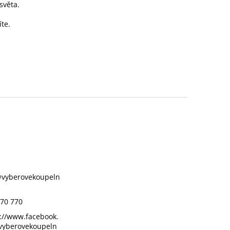
světa.
íte.
@
vyberovekoupeln
70 770
://www.facebook.
vyberovekoupeln