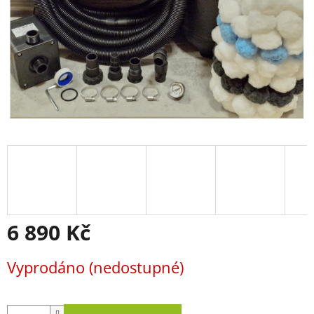
6 890 Kč
Měrná
Vyprodáno (nedostupné)
cena: