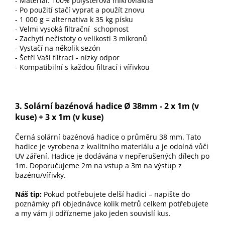
- Materiál: 100% polysterová mikrovlákna
- Po použití stačí vyprat a použít znovu
- 1 000 g = alternativa k 35 kg písku
- Velmi vysoká filtrační schopnost
- Zachytí nečistoty o velikosti 3 mikronů
- Vystačí na několik sezón
- Šetří Vaši filtraci - nízky odpor
- Kompatibilní s každou filtrací i vířivkou
3. Solární bazénová hadice
Ø 38mm - 2 x 1m (v
kuse) + 3 x 1m (v kuse)
Černá solární bazénová hadice o průměru 38 mm. Tato
hadice je vyrobena z kvalitního materiálu a je odolná vůči
UV záření. Hadice je dodávána v nepřerušených dílech po
1m. Doporučujeme 2m na vstup a 3m na výstup z
bazénu/vířivky.
Náš tip:
Pokud potřebujete delší hadici – napište do
poznámky při objednávce kolik metrů celkem potřebujete
a my vám ji odřízneme jako jeden souvislí kus.