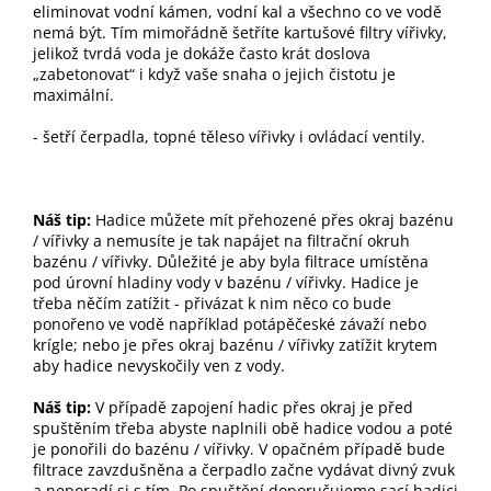
eliminovat vodní kámen, vodní kal a všechno co ve vodě
nemá být. Tím mimořádně šetříte kartušové filtry vířivky,
jelikož tvrdá voda je dokáže často krát doslova
„zabetonovat“ i když vaše snaha o jejich čistotu je
maximální.
- šetří čerpadla, topné těleso vířivky i ovládací ventily.
Náš tip:
Hadice můžete mít přehozené přes okraj bazénu
/ vířivky a nemusíte je tak napájet na filtrační okruh
bazénu / vířivky. Důležité je aby byla filtrace umístěna
pod úrovní hladiny vody v bazénu / vířivky. Hadice je
třeba něčím zatížit - přivázat k nim něco co bude
ponořeno ve vodě například potápěčeské závaží nebo
krígle; nebo je přes okraj bazénu / vířivky zatížit krytem
aby hadice nevyskočily ven z vody.
Náš tip:
V případě zapojení hadic přes okraj je před
spuštěním třeba abyste naplnili obě hadice vodou a poté
je ponořili do bazénu / vířivky. V opačném případě bude
filtrace zavzdušněna a čerpadlo začne vydávat divný zvuk
a neporadí si s tím. Po spuštění doporučujeme sací hadici