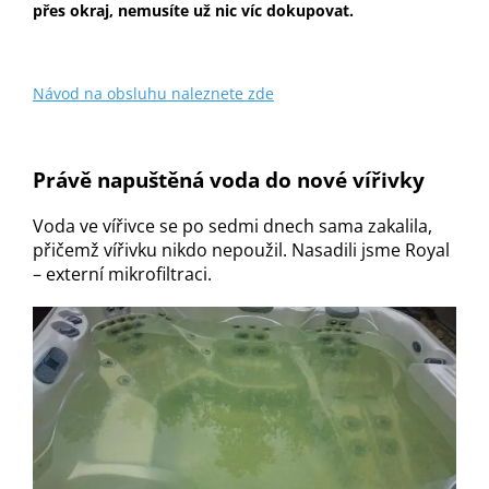
přes okraj, nemusíte už nic víc dokupovat.
Návod na obsluhu naleznete zde
Právě napuštěná voda do nové vířivky
Voda ve vířivce se po sedmi dnech sama zakalila,
přičemž vířivku nikdo nepoužil. Nasadili jsme Royal
– externí mikrofiltraci.