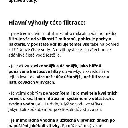
úpravou vody.
Hlavní výhody této filtrace:
- prostřednictvím multifunkčního mikrofiltračního média
filtruje vše od velikosti 3 mikronů, pohlcuje pachy a
bakterie, v podstatě odfiltruje téměř vše
také na pohled
z křišťálově čisté vody. A divili byste se, co všechno ve
zdánlivě čisté vodě ještě je.
- je
7 až 20 x výkonnější a účinnější, jako běžně
používané kartušové filtry
do vířivky, v závislosti na
jejich kvalitě a
více než 100x účinnější, než filtrace v
nafukovacích vířivkách.
- je velmi dobrým
pomocníkem i pro majitele kvalitních
vířivek s kvalitním filtračním systémem v oblastech s
tvrdou vodou,
ale i tehdy, když se voda ve vířivce
jakýmkoli způsobem az jakéhokoli důvodu zakalí.
- je
mimořádně vhodná a užitečná v prvních dnech po
napuštění jakékoli vířivky.
Pomůže vám výrazně