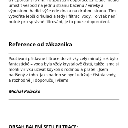
umístit vespod na jednu stranu bazénu / vířivky a
výpustnou hadici výše ode dna a na druhou stranu. Tím
vytvoříte lepší cirkulaci a tedy i filtraci vody. To však není
nutné pro správné filtrování, je to pouze doporučení.
Reference od zákazníka
Používání přídavné filtrace do vířivky celý minulý rok bylo
fantastické – voda byla vždy krystalově čistá, takže jsme si
mohli vířivku užívat kdykoli s rodinou a přáteli. Jsem
nadšený z toho, jak snadno se nyní udržuje čistota vody,
a rozhodně ji doporučuji všem!
Michal Polacko
OBSAH BALENÍ SETU FILTRACE: