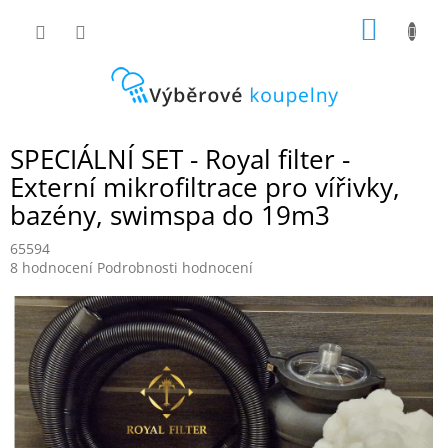
Přejít
NÁKUP
na
obsah
KOŠÍK
SPECIÁLNÍ SET - Royal filter -
Externí mikrofiltrace pro vířivky,
bazény, swimspa do 19m3
65594
Průměrné
8 hodnocení
Podrobnosti hodnocení
hodnocení
produktu
je
5,0
z
5
hvězdiček.