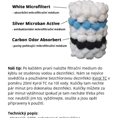
Náš tip:
Po každém praní naložte filtrační medium do
kýblu se studenou vodou a dezinfekcí. Nám se nejvíce
osvědčila a používáme bezchlorovou dezinfekci
Kyrol TC
v
poměru 20ml Kyrol TC na 10l vody. Kuličky tam nechte
pár minut pro dokonalou dezinfekci. Kuličky můžete za
pár minut vytáhnout (pokud je tam necháte třeba přes
noc neublíží jim to), vyždímejte, osušte a jsou opět
připraveny k použití.
Technický popis: