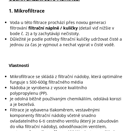
1. Mikrofiltrace
Voda u této filtrace prochází přes novou generaci
filtrování
filtrační náplně / kuličky
(detail viď nižšie v
bode č. 2) a ty zachytáváji nečistoty.
Důležité je podle potřeby filtrační kuličky udržovat čisté a
jednou za čas je vyjmout a nechat vyprat v čisté vodě.
Vlastnosti
Mikrofiltrace se skládá z filtrační nádoby, která optimálne
funguje s 500-600g filtračného média
Nádoba je vyrobena z vysoce kvalitního
polypropylenu (PP).
Je odolná běžně používaným chemikáliím, odolává korozi
a je bezešvá.
Filtrace je vybavena tlakoměrem, vestavěnými
komponenty filtrační nádoby včetně snadno
ovladatelného 6-ti cestného ventilu (který je zabudován
do víka filtrační nádoby), odvodňovacím ventilem,