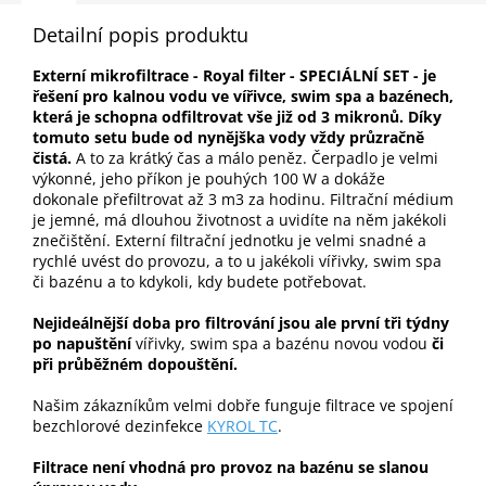
Detailní popis produktu
Externí mikrofiltrace - Royal filter - SPECIÁLNÍ SET - je
řešení pro kalnou vodu ve vířivce, swim spa a bazénech,
která je schopna odfiltrovat vše již od 3 mikronů.
Díky
tomuto setu bude od nynějška vody vždy průzračně
čistá.
A to za krátký čas a málo peněz. Čerpadlo je velmi
výkonné, jeho příkon je pouhých 100 W a dokáže
dokonale přefiltrovat až 3 m3 za hodinu. Filtrační médium
je jemné, má dlouhou životnost a uvidíte na něm jakékoli
znečištění. Externí filtrační jednotku je velmi snadné a
rychlé uvést do provozu, a to u jakékoli vířivky, swim spa
či bazénu a to kdykoli, kdy budete potřebovat.
Nejideálnější doba pro filtrování jsou ale první tři týdny
po napuštění
vířivky, swim spa a bazénu novou vodou
či
při průběžném dopouštění.
Našim zákazníkům velmi dobře funguje filtrace ve spojení
bezchlorové dezinfekce
KYROL TC
.
Filtrace není vhodná pro provoz na bazénu se slanou