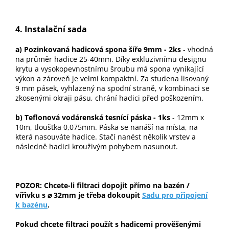
4. Instalační sada
a) Pozinkovaná hadicová spona šíře 9mm - 2ks
- vhodná
na průměr hadice 25-40mm. Díky exkluzivnímu designu
krytu a vysokopevnostnímu šroubu má spona vynikající
výkon a zároveň je velmi kompaktní. Za studena lisovaný
9 mm pásek, vyhlazený na spodní straně, v kombinaci se
zkosenými okraji pásu, chrání hadici před poškozením.
b) Teflonová vodárenská tesnící páska - 1ks
- 12mm x
10m, tloušťka 0,075mm. Páska se nanáší na místa, na
která nasouváte hadice. Stačí nanést několik vrstev a
následně hadici krouživým pohybem nasunout.
POZOR: Chcete-li filtraci dopojit přímo na bazén /
vířivku s ⌀ 32mm je třeba dokoupit
Sadu pro připojení
k bazénu
.
Pokud chcete filtraci použít s hadicemi prověšenými