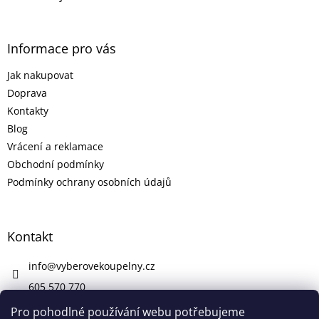
Informace pro vás
Jak nakupovat
Doprava
Kontakty
Blog
Vrácení a reklamace
Obchodní podmínky
Podmínky ochrany osobních údajů
Kontakt
info
@
vyberovekoupelny.cz
605 570 770
https://www.facebook.com/vyberovekoupelny/
Pro pohodlné používání webu potřebujeme