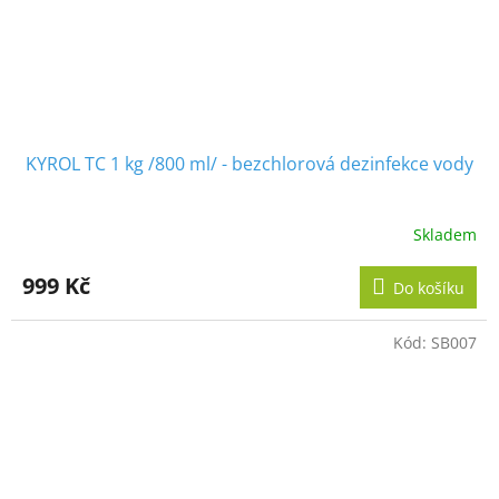
KYROL TC 1 kg /800 ml/ - bezchlorová dezinfekce vody
Skladem
Průměrné
hodnocení
produktu
999 Kč
Do košíku
je
5,0
z
Kód:
SB007
5
hvězdiček.