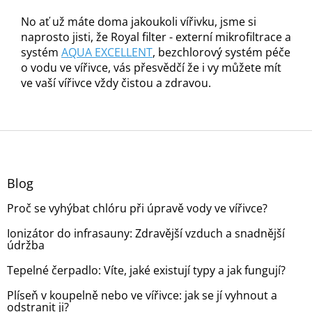
No ať už máte doma jakoukoli vířivku, jsme si
naprosto jisti, že Royal filter - externí mikrofiltrace a
systém
AQUA EXCELLENT
, bezchlorový systém péče
o vodu ve vířivce, vás přesvědčí že i vy můžete mít
ve vaší vířivce vždy čistou a zdravou.
Z
á
p
a
Blog
t
Proč se vyhýbat chlóru při úpravě vody ve vířivce?
í
Ionizátor do infrasauny: Zdravější vzduch a snadnější
údržba
Tepelné čerpadlo: Víte, jaké existují typy a jak fungují?
Plíseň v koupelně nebo ve vířivce: jak se jí vyhnout a
odstranit ji?