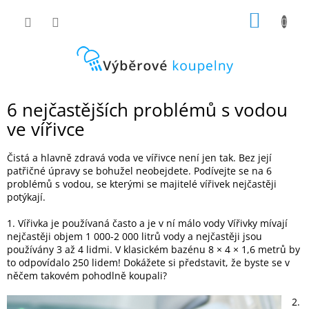
Přejít
NÁKUP
na
obsah
KOŠÍK
6 nejčastějších problémů s vodou
ve vířivce
Čistá a hlavně zdravá voda ve vířivce není jen tak. Bez její
patřičné úpravy se bohužel neobejdete. Podívejte se na 6
problémů s vodou, se kterými se majitelé vířivek nejčastěji
potýkají.
1. Vířivka je používaná často a je v ní málo vody Vířivky mívají
nejčastěji objem 1 000-2 000 litrů vody a nejčastěji jsou
používány 3 až 4 lidmi. V klasickém bazénu 8 × 4 × 1,6 metrů by
to odpovídalo 250 lidem! Dokážete si představit, že byste se v
něčem takovém pohodlně koupali?
2.