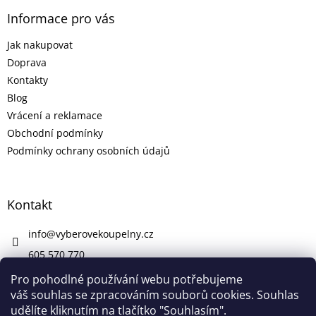
Informace pro vás
Jak nakupovat
Doprava
Kontakty
Blog
Vrácení a reklamace
Obchodní podmínky
Podmínky ochrany osobních údajů
Kontakt
info
@
vyberovekoupelny.cz
605 570 770
https://www.facebook.com/vyberovekoupelny/
Pro pohodlné používání webu potřebujeme
váš souhlas se zpracováním souborů cookies. Souhlas
udělíte kliknutím na tlačítko "Souhlasím".