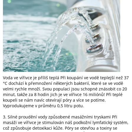
Voda ve vířivce je příliš teplá Při koupání ve vodě teplejší než 37
°C dochází k přemnožení některých bakterií, které se ve vodě
velmi rychle množí. Svou populaci jsou schopné znásobit co 20
minut, takže za 8 hodin jich je ve vířivce 16 miliónů! Při teplé
koupeli se nám navíc otevírají póry a více se potíme.
Vyprodukujeme v průměru 0,5 litru potu.
3. Silné proudění vody způsobené masážními tryskami Při
masáži ve vířivce je stimulován náš podkožní lymfatický systém,
což způsobuje detoxikaci kůže. Póry se otevřou a toxiny se