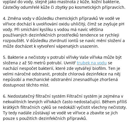
vyplaví do vody, stejně jako mastnota z kůže, kožní bakterie,
částečky odumřelé kůže či zbytky po kosmetických přípravcích.
4. Změna vody v důsledku chemických přípravků Ve vodě ve
vířivce dochází k uvolňování oxidu uhličitý, čímž se zvyšuje pH
vody. Při smíchání kyslíku s vodou má navíc většina
používaných dezinfekčních prostředků tendence se rychleji
rozpouštět. V důsledku ztvrdnutí iontů se navíc mění složení a
může docházet k vytvoření vápenatých usazenin.
5. Bakterie a nečistoty v potrubí vířivky Vaše vířivka může být
složena z až 50 metrů potrubí. Uvnitř
trubek na vodu
se
nachází nespočet bakterií, které zde vytvářejí biofilm. Ten je
velmi náročné odstranit, protože chlorová dezinfekce na něj
nepůsobí a mechanické odstranění znesnadňuje zhoršená
dostupnost těchto míst.
6. Nedostatečný filtrační systém Filtrační systém je zejména v
nekvalitních levných vířivkách často nedostačující. Během příliš
krátkých filtračních cyklů se nedokáží vyčistit všechny nečistoty.
Ty tedy nadále zůstávají ve vodě ve vířivce a zbavíte se jich
pouze s použitích dezinfekčních přípravků.