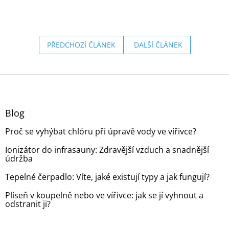
PŘEDCHOZÍ ČLÁNEK
DALŠÍ ČLÁNEK
Z
á
p
a
Blog
t
Proč se vyhýbat chlóru při úpravě vody ve vířivce?
í
Ionizátor do infrasauny: Zdravější vzduch a snadnější
údržba
Tepelné čerpadlo: Víte, jaké existují typy a jak fungují?
Plíseň v koupelně nebo ve vířivce: jak se jí vyhnout a
odstranit ji?