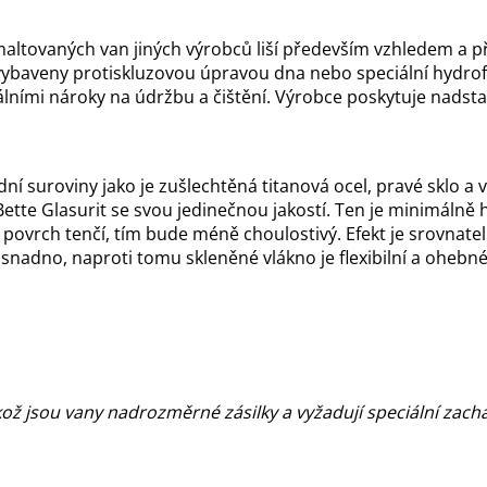
altovaných van jiných výrobců liší především vzhledem a p
 vybaveny protiskluzovou úpravou dna nebo speciální hydrof
ními nároky na údržbu a čištění. Výrobce poskytuje nadstan
dní suroviny jako je zušlechtěná titanová ocel, pravé sklo 
tte Glasurit se svou jedinečnou jakostí. Ten je minimálně hr
ovrch tenčí, tím bude méně choulostivý. Efekt je srovnatel
snadno, naproti tomu skleněné vlákno je flexibilní a ohebné.
kož jsou vany nadrozměrné zásilky a vyžadují speciální zachá