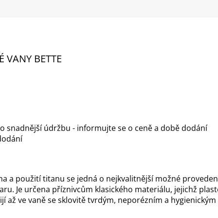
 VANY BETTE
o snadnější údržbu - informujte se o ceně a době dodání
dodání
na a použití titanu se jedná o nejkvalitnější možné provede
ru. Je určena příznivcům klasického materiálu, jejichž pl
žijí až ve vaně se sklovitě tvrdým, neporézním a hygienický