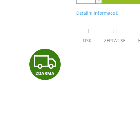
Detailní informace
TISK
ZEPTAT SE
Z
ZDARMA
D
A
R