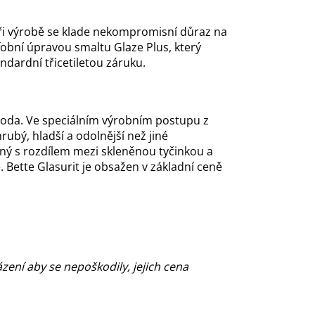
ři výrobě se klade nekompromisní důraz na
obní úpravou smaltu Glaze Plus, který
dardní třicetiletou záruku.
a voda. Ve speciálním výrobním postupu z
ubý, hladší a odolnější než jiné
ný s rozdílem mezi skleněnou tyčinkou a
 Bette Glasurit je obsažen v základní ceně
zení aby se nepoškodily, jejich cena