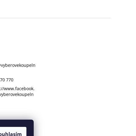
@
vyberovekoupeln
70 770
://www.facebook.
vyberovekoupeln
ouhlasím