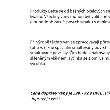
Produkty Bette se od běžných ocelových sm
kvalitu. Všechny vany mohou být volitelně
dlouhodobě zaručí povrch smaltu s minimál
Při výrobě těchto van se zpracovávají příro
toho vznikne speciální smaltovaný povrch Be
smaltované povrchy. Čím bude smaltovaný p
skleněným vláknem. Tyčinka se zlomí velmi 
výrobku.
C
ena dopravy vany je 599, - Kč s DPH
.
Jeli
dopravy je vyšší
.