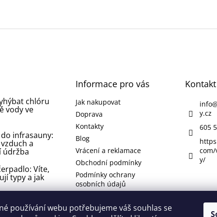
Informace pro vás
Kontakt
vyhýbat chlóru
Jak nakupovat
info
ě vody ve
y.cz
Doprava
Kontakty
605 5
 do infrasauny:
Blog
https
 vzduch a
Vrácení a reklamace
com/
í údržba
y/
Obchodní podmínky
erpadlo: Víte,
Podmínky ochrany
ují typy a jak
osobních údajů
 koupelně nebo
né používání webu potřebujeme váš souhlas se
 jak se jí
S