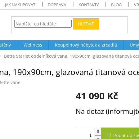
JAK NAKUPOVAT
DOPRAVA
KONTAKTY
BLOG
VR
HLEDAT
stěny
Wellness
Koupelnový nábytek a zrcadlá
Umy
Bette Starlet obdelníková vana, 190x90cm, glazovaná titanová oc
ana, 190x90cm, glazovaná titanová oc
Bette vane
41 090 Kč
Měrná
Na dotaz (informujt
cena:
Přidat do ko