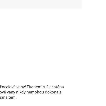
ní ocelové vany! Titanem zušlechtěná
astové vany nikdy nemohou dokonale
m smaltem.