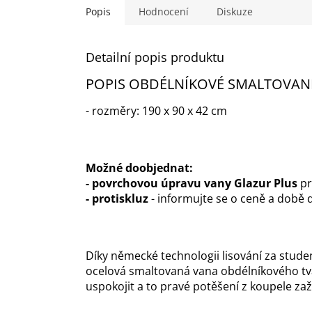
Popis
Hodnocení
Diskuze
Detailní popis produktu
POPIS OBDÉLNÍKOVÉ SMALTOVANÉ
- rozměry: 190 x 90 x 42 cm
M
ožné doobjednat:
- povrchovou úpravu vany Glazur Plus
pr
- protiskluz
- informujte se o ceně a době 
Díky německé technologii lisování za stude
ocelová smaltovaná vana obdélníkového tva
uspokojit a to pravé potěšení z koupele za