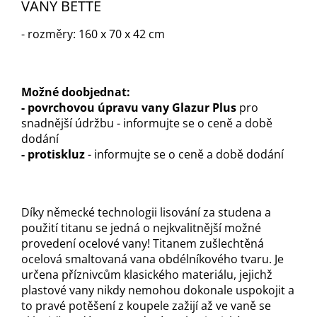
VANY BETTE
- rozměry: 160 x 70 x 42 cm
M
ožné doobjednat:
- povrchovou úpravu vany Glazur Plus
pro
snadnější údržbu - informujte se o ceně a době
dodání
- protiskluz
- informujte se o ceně a době dodání
Díky německé technologii lisování za studena a
použití titanu se jedná o nejkvalitnější možné
provedení ocelové vany! Titanem zušlechtěná
ocelová smaltovaná vana obdélníkového tvaru. Je
určena příznivcům klasického materiálu, jejichž
plastové vany nikdy nemohou dokonale uspokojit a
to pravé potěšení z koupele zažijí až ve vaně se