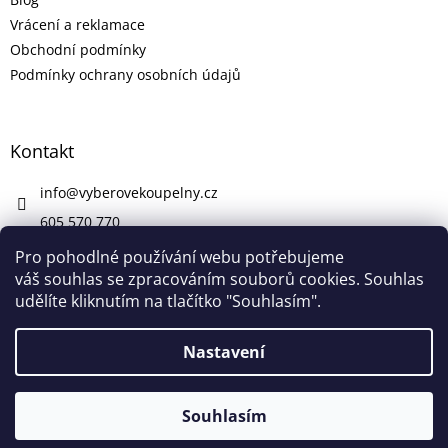
Vrácení a reklamace
Obchodní podmínky
Podmínky ochrany osobních údajů
Kontakt
info
@
vyberovekoupelny.cz
605 570 770
https://www.facebook.com/vyberovekoupelny/
Pro pohodlné používání webu potřebujeme
váš souhlas se zpracováním souborů cookies. Souhlas
udělíte kliknutím na tlačítko "Souhlasím".
Vytvořil Shoptet
Nastavení
V pátek 7. 8. máme firemní dovolenou. V případě potřeby nám
Copyright 2026
Výběrové Koupelny
. Všechna práva
napište na info@vyberovekoupelny.cz. Všechny požadavky
Souhlasím
vyhrazena.
začneme vyřizovat v pondělí 10. 8.