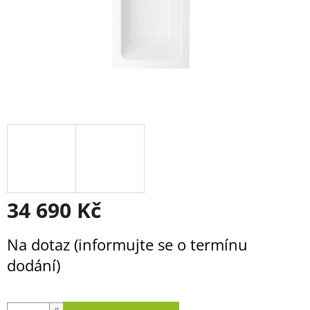
34 690 Kč
Měrná
Na dotaz (informujte se o termínu
cena:
dodání)