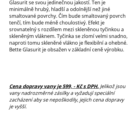
Glasurit se svou jedinečnou jakostí. Ten je
minimálně hrubý, hladší a odolnější než jiné
smaltované povrchy. Čím bude smaltovaný povrch
tenčí, tím bude méně choulostivý. Efekt je
srovnatelný s rozdílem mezi skleněnou tyčinkou a
skleněným vláknem. Tyčinka se zlomí velmi snadno,
naproti tomu skleněné vlákno je flexibilní a ohebné.
Bette Glasurit je obsažen v základní ceně výrobku.
C
ena dopravy vany je 599, - Kč s DPH
.
Jelikož jsou
vany nadrozměrné zásilky a vyžadují speciální
zacházení aby se nepoškodily, jejich cena dopravy
je vyšší
.