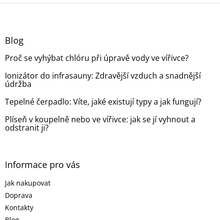
Z
á
p
a
Blog
t
Proč se vyhýbat chlóru při úpravě vody ve vířivce?
í
Ionizátor do infrasauny: Zdravější vzduch a snadnější
údržba
Tepelné čerpadlo: Víte, jaké existují typy a jak fungují?
Plíseň v koupelně nebo ve vířivce: jak se jí vyhnout a
odstranit ji?
Informace pro vás
Jak nakupovat
Doprava
Kontakty
Blog