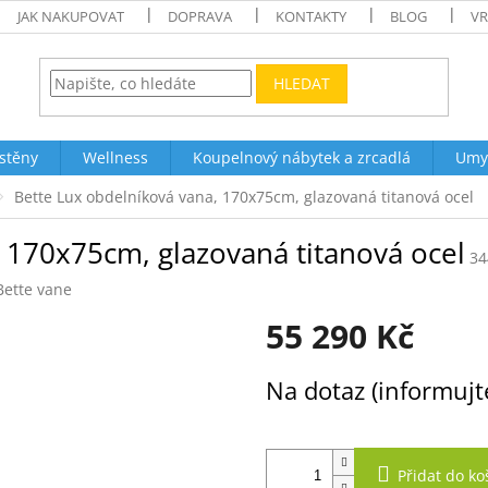
JAK NAKUPOVAT
DOPRAVA
KONTAKTY
BLOG
VR
HLEDAT
stěny
Wellness
Koupelnový nábytek a zrcadlá
Umy
Bette Lux obdelníková vana, 170x75cm, glazovaná titanová ocel
 170x75cm, glazovaná titanová ocel
34
Bette vane
55 290 Kč
Měrná
Na dotaz (informujt
cena:
Přidat do ko