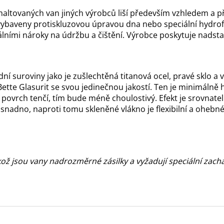
altovaných van jiných výrobců liší především vzhledem a p
 vybaveny protiskluzovou úpravou dna nebo speciální hydrof
ními nároky na údržbu a čištění. Výrobce poskytuje nadstan
dní suroviny jako je zušlechtěná titanová ocel, pravé sklo 
tte Glasurit se svou jedinečnou jakostí. Ten je minimálně hr
ovrch tenčí, tím bude méně choulostivý. Efekt je srovnatel
snadno, naproti tomu skleněné vlákno je flexibilní a ohebné.
kož jsou vany nadrozměrné zásilky a vyžadují speciální zachá