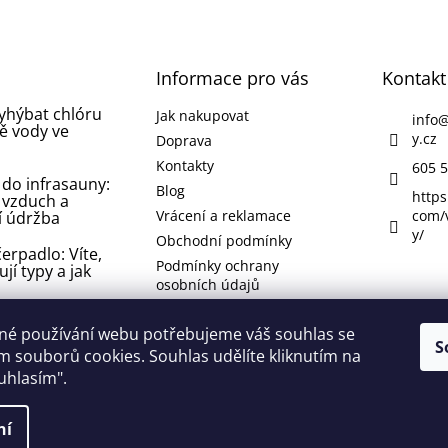
Informace pro vás
Kontakt
vyhýbat chlóru
Jak nakupovat
info
ě vody ve
y.cz
Doprava
Kontakty
605 5
 do infrasauny:
Blog
https
 vzduch a
Vrácení a reklamace
com/
í údržba
y/
Obchodní podmínky
erpadlo: Víte,
Podmínky ochrany
ují typy a jak
osobních údajů
 koupelně nebo
né používání webu potřebujeme váš souhlas se
 jak se jí
S
 souborů cookies. Souhlas udělíte kliknutím na
 odstranit ji?
ouhlasím".
lí
ní
 vyhrazena.