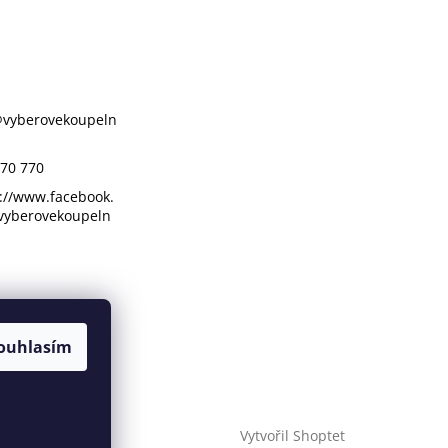
@
vyberovekoupeln
70 770
://www.facebook.
vyberovekoupeln
ouhlasím
Vytvořil Shoptet