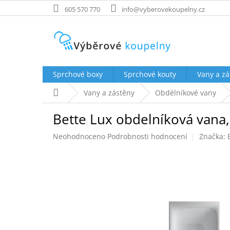
Přejít
605 570 770
info@vyberovekoupelny.cz
na
obsah
Sprchové boxy
Sprchové kouty
Vany a zá
Domů
Vany a zástěny
Obdélníkové vany
Bette Lux obdelníková vana,
Průměrné
Neohodnoceno
Podrobnosti hodnocení
Značka:
hodnocení
produktu
je
0,0
z
5
hvězdiček.