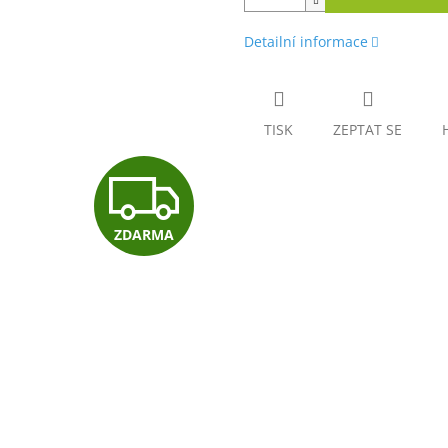
Detailní informace
TISK
ZEPTAT SE
Z
ZDARMA
D
A
R