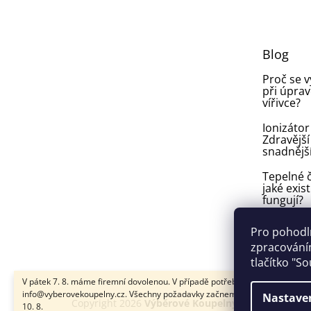
p
a
t
Blog
í
Proč se 
při úprav
vířivce?
Ionizátor
Zdravější
snadnějš
Tepelné č
jaké exist
fungují?
Plíseň v
Pro pohodl
ve vířivce:
zpracováním
vyhnout a
tlačítko "S
V pátek 7. 8. máme firemní dovolenou. V případě potřeby nám napište na
info@vyberovekoupelny.cz. Všechny požadavky začneme vyřizovat v pondě
Nastave
Copyright 2026
Výběrové Koupelny
. Všechna práva
10. 8.