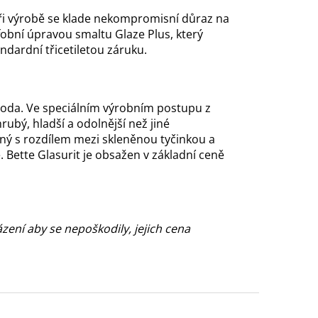
ři výrobě se klade nekompromisní důraz na
obní úpravou smaltu Glaze Plus, který
dardní třicetiletou záruku.
a voda. Ve speciálním výrobním postupu z
ubý, hladší a odolnější než jiné
ný s rozdílem mezi skleněnou tyčinkou a
 Bette Glasurit je obsažen v základní ceně
zení aby se nepoškodily, jejich cena