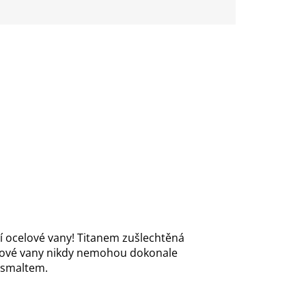
ní ocelové vany! Titanem zušlechtěná
astové vany nikdy nemohou dokonale
m smaltem.