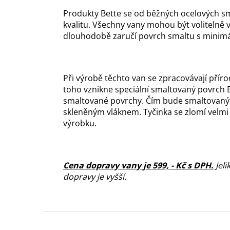
Produkty Bette se od běžných ocelových sm
kvalitu. Všechny vany mohou být volitelně
dlouhodobě zaručí povrch smaltu s minimál
Při výrobě těchto van se zpracovávají příro
toho vznikne speciální smaltovaný povrch Be
smaltované povrchy. Čím bude smaltovaný p
skleněným vláknem. Tyčinka se zlomí velmi 
výrobku.
C
ena dopravy vany je 599, - Kč s DPH
.
Jeli
dopravy je vyšší
.
Z
á