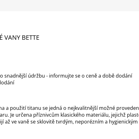
 VANY BETTE
o snadnější údržbu - informujte se o ceně a době dodání
dodání
na a použití titanu se jedná o nejkvalitnější možné provede
ru. Je určena příznivcům klasického materiálu, jejichž pl
žijí až ve vaně se sklovitě tvrdým, neporézním a hygienický