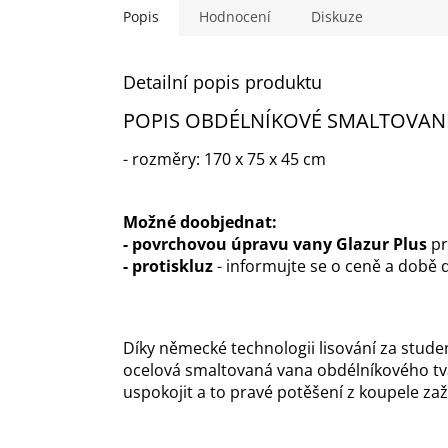
Popis
Hodnocení
Diskuze
Detailní popis produktu
POPIS OBDÉLNÍKOVÉ SMALTOVANÉ
- rozměry: 170 x 75 x 45 cm
Možné doobjednat:
-
povrchovou úpravu vany Glazur Plus
pr
- p
rotiskluz
- informujte se o ceně a době 
Díky německé technologii lisování za stude
ocelová smaltovaná vana obdélníkového tva
uspokojit a to pravé potěšení z koupele za