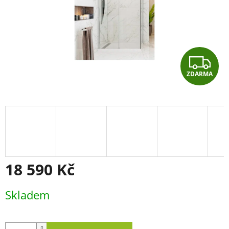
Z
ZDARMA
D
A
R
M
A
18 590 Kč
Měrná
Skladem
cena: