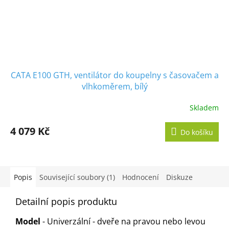
CATA E100 GTH, ventilátor do koupelny s časovačem a
vlhkoměrem, bílý
Skladem
Průměrné
hodnocení
produktu
4 079 Kč
Do košíku
je
5,0
z
5
hvězdiček.
Popis
Související soubory (1)
Hodnocení
Diskuze
Detailní popis produktu
Model
- Univerzální - dveře na pravou nebo levou