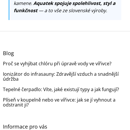
kamene.
Aquatek spojuje spolehlivost, styl a
funkčnost
— a to vše ze slovenské výroby.
Z
á
p
a
Blog
t
Proč se vyhýbat chlóru při úpravě vody ve vířivce?
í
Ionizátor do infrasauny: Zdravější vzduch a snadnější
údržba
Tepelné čerpadlo: Víte, jaké existují typy a jak fungují?
Plíseň v koupelně nebo ve vířivce: jak se jí vyhnout a
odstranit ji?
Informace pro vás