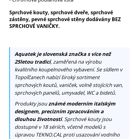
Sprchové kouty, sprchové dveře, sprchové
zástěny, pevné sprchové stěny dodávány BEZ
SPRCHOVÉ VANIČKY.
Aquatek je slovenská značka s více než
25letou tradicí
, zaměřená na výrobu
kvalitního koupelnového vybavení. Se sídlem v
Topoľčanech nabízí široký sortiment
sprchových koutů, vaniček, volně stojících van,
sprchových panelů, umyvadel, WC a bidetů.
Produkty jsou
známé moderním italským
designem, precizním zpracováním a
dlouhou životností
. Sprchové kouty jsou
dostupné v 18 sériích, včetně modelů s
úpravou TEKNO.CAL proti usazování vodního