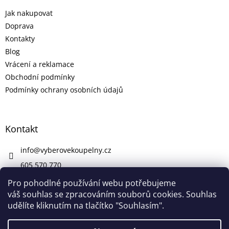
Jak nakupovat
Doprava
Kontakty
Blog
Vrácení a reklamace
Obchodní podmínky
Podmínky ochrany osobních údajů
Kontakt
info
@
vyberovekoupelny.cz
605 570 770
https://www.facebook.com/vyberovekoupelny/
Pro pohodlné používání webu potřebujeme
váš souhlas se zpracováním souborů cookies. Souhlas
udělíte kliknutím na tlačítko "Souhlasím".
Vytvořil Shoptet