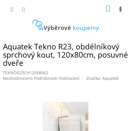
Přejít
NÁKUP
na
obsah
KOŠÍK
Aquatek Tekno R23, obdélníkový
sprchový kout, 120x80cm, posuvné
dveře
TEKNOR23CH120X8062
Průměrné
Neohodnoceno
Podrobnosti hodnocení
Značka:
Aquatek
hodnocení
produktu
je
0,0
z
5
hvězdiček.