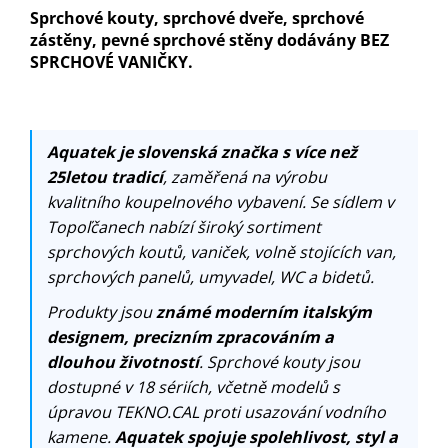
Sprchové kouty, sprchové dveře, sprchové
zástěny, pevné sprchové stěny dodávány BEZ
SPRCHOVÉ VANIČKY.
Aquatek je slovenská značka s více než
25letou tradicí
, zaměřená na výrobu
kvalitního koupelnového vybavení. Se sídlem v
Topoľčanech nabízí široký sortiment
sprchových koutů, vaniček, volně stojících van,
sprchových panelů, umyvadel, WC a bidetů.
Produkty jsou
známé moderním italským
designem, precizním zpracováním a
dlouhou životností
. Sprchové kouty jsou
dostupné v 18 sériích, včetně modelů s
úpravou TEKNO.CAL proti usazování vodního
kamene.
Aquatek spojuje spolehlivost, styl a