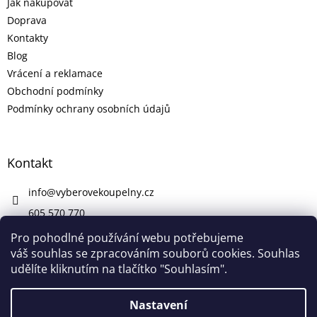
Jak nakupovat
Doprava
Kontakty
Blog
Vrácení a reklamace
Obchodní podmínky
Podmínky ochrany osobních údajů
Kontakt
info
@
vyberovekoupelny.cz
605 570 770
https://www.facebook.com/vyberovekoupelny/
Pro pohodlné používání webu potřebujeme
váš souhlas se zpracováním souborů cookies. Souhlas
udělíte kliknutím na tlačítko "Souhlasím".
Vytvořil Shoptet
Nastavení