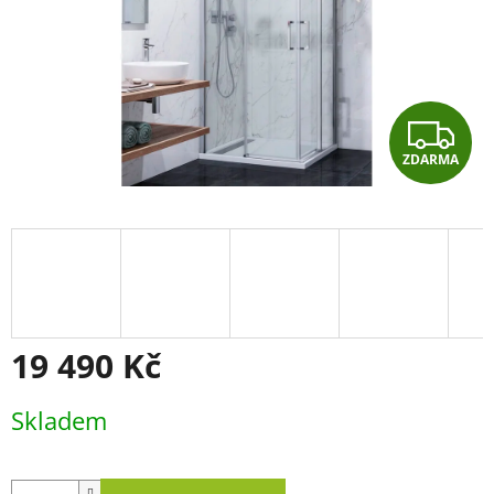
Z
ZDARMA
D
A
R
M
A
19 490 Kč
Měrná
Skladem
cena: