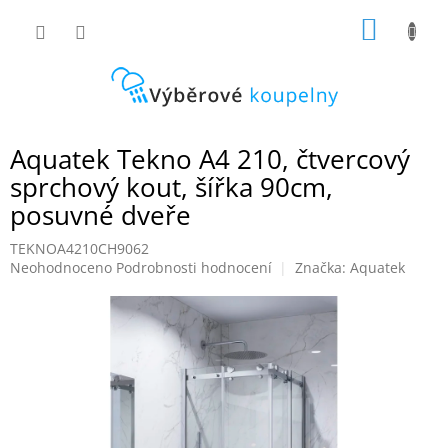
Přejít
NÁKUP
na
obsah
KOŠÍK
Aquatek Tekno A4 210, čtvercový
sprchový kout, šířka 90cm,
posuvné dveře
TEKNOA4210CH9062
Průměrné
Neohodnoceno
Podrobnosti hodnocení
Značka:
Aquatek
hodnocení
produktu
je
0,0
z
5
hvězdiček.