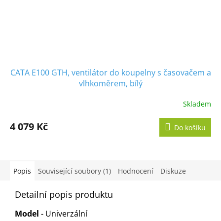
CATA E100 GTH, ventilátor do koupelny s časovačem a
vlhkoměrem, bílý
Skladem
Průměrné
hodnocení
produktu
4 079 Kč
Do košíku
je
5,0
z
5
hvězdiček.
Popis
Související soubory (1)
Hodnocení
Diskuze
Detailní popis produktu
Model
- Univerzální