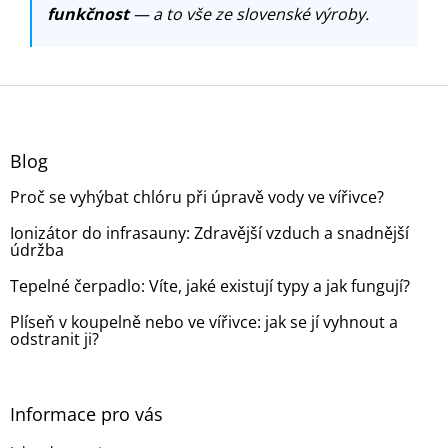
funkčnost
— a to vše ze slovenské výroby.
Z
á
p
a
Blog
t
Proč se vyhýbat chlóru při úpravě vody ve vířivce?
í
Ionizátor do infrasauny: Zdravější vzduch a snadnější
údržba
Tepelné čerpadlo: Víte, jaké existují typy a jak fungují?
Plíseň v koupelně nebo ve vířivce: jak se jí vyhnout a
odstranit ji?
Informace pro vás