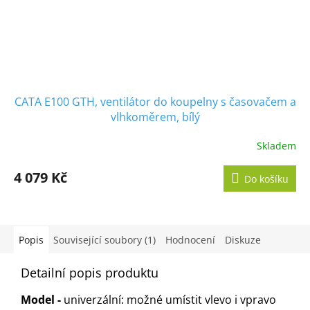
CATA E100 GTH, ventilátor do koupelny s časovačem a
vlhkoměrem, bílý
Skladem
Průměrné
hodnocení
produktu
4 079 Kč
Do košíku
je
5,0
z
5
hvězdiček.
Popis
Související soubory (1)
Hodnocení
Diskuze
Detailní popis produktu
Model -
univerzální: možné umístit vlevo i vpravo