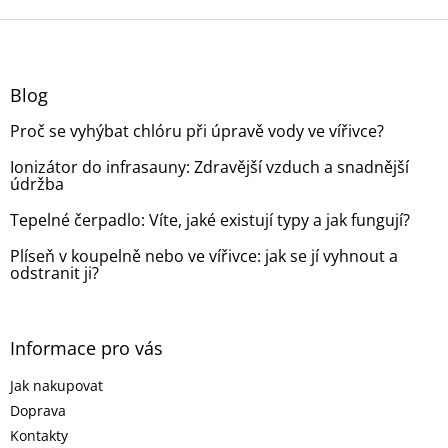
Z
á
p
a
Blog
t
Proč se vyhýbat chlóru při úpravě vody ve vířivce?
í
Ionizátor do infrasauny: Zdravější vzduch a snadnější
údržba
Tepelné čerpadlo: Víte, jaké existují typy a jak fungují?
Plíseň v koupelně nebo ve vířivce: jak se jí vyhnout a
odstranit ji?
Informace pro vás
Jak nakupovat
Doprava
Kontakty