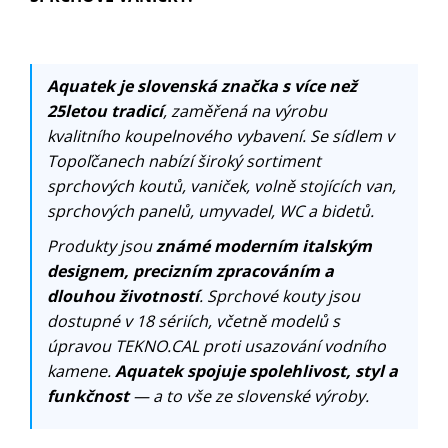
Aquatek je slovenská značka s více než
25letou tradicí
, zaměřená na výrobu
kvalitního koupelnového vybavení. Se sídlem v
Topoľčanech nabízí široký sortiment
sprchových koutů, vaniček, volně stojících van,
sprchových panelů, umyvadel, WC a bidetů.
Produkty jsou
známé moderním italským
designem, precizním zpracováním a
dlouhou životností
. Sprchové kouty jsou
dostupné v 18 sériích, včetně modelů s
úpravou TEKNO.CAL proti usazování vodního
kamene.
Aquatek spojuje spolehlivost, styl a
funkčnost
— a to vše ze slovenské výroby.