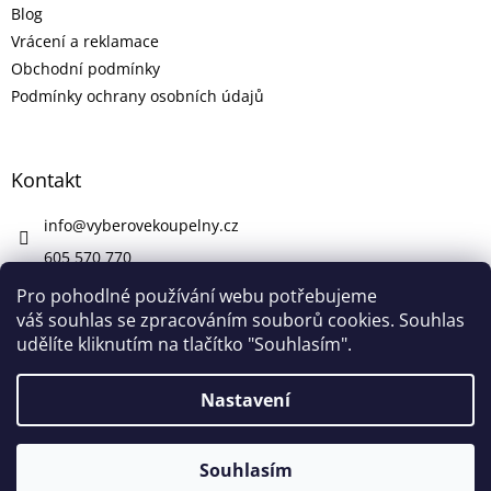
Blog
Vrácení a reklamace
Obchodní podmínky
Podmínky ochrany osobních údajů
Kontakt
info
@
vyberovekoupelny.cz
605 570 770
https://www.facebook.com/vyberovekoupelny/
Pro pohodlné používání webu potřebujeme
váš souhlas se zpracováním souborů cookies. Souhlas
udělíte kliknutím na tlačítko "Souhlasím".
Vytvořil Shoptet
Nastavení
V pátek 7. 8. máme firemní dovolenou. V případě potřeby nám
Copyright 2026
Výběrové Koupelny
. Všechna práva
napište na info@vyberovekoupelny.cz. Všechny požadavky
Souhlasím
vyhrazena.
začneme vyřizovat v pondělí 10. 8.