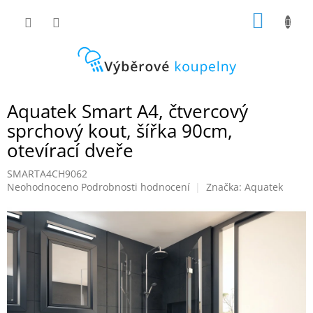
Přejít
NÁKUP
na
obsah
KOŠÍK
Aquatek Smart A4, čtvercový
sprchový kout, šířka 90cm,
otevírací dveře
SMARTA4CH9062
Průměrné
Neohodnoceno
Podrobnosti hodnocení
Značka:
Aquatek
hodnocení
produktu
je
0,0
z
5
hvězdiček.