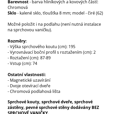
Barevnost
- barva hliníkových a kovových částí:
Chromová
Sklo
- kalené sklo, tloušťka 8 mm; model - čiré (62)
Možné položit i na podlahu (není nutná instalace
na sprchovou vaničku).
Rozměry:
- Výška sprchového koutu (cm): 195
- Vyrovnávací boční profil s roztažením (cm): 2
- Roztažení (cm): 87-89
- Vstup (cm): 74
Ostatní vlastnosti:
- Magnetické uzavírání
- Dvoje otevírací dveře
- Chromová podlahová lišta
Sprchové kouty, sprchové dveře, sprchové
zástěny, pevné sprchové stěny dodávány BEZ
SPRCHOVÉ VANIČKY.