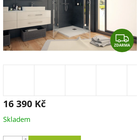
Z
ZDARMA
D
A
R
M
A
16 390 Kč
Měrná
Skladem
cena: