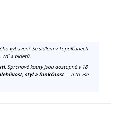
ého vybavení. Se sídlem v Topoľčanech
, WC a bidetů.
tí
. Sprchové kouty jsou dostupné v 18
lehlivost, styl a funkčnost
— a to vše