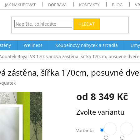
JAK NAKUPOVAT
DOPRAVA
KONTAKTY
BLOG
VR
HLEDAT
stěny
Wellness
Koupelnový nábytek a zrcadlá
Umy
Aquatek Royal V3 170, vanová zástěna, šířka 170cm, posuvné dveře
á zástěna, šířka 170cm, posuvné dve
Aquatek
od
8 349 Kč
Měrná
Zvolte variantu
cena:
Varianta