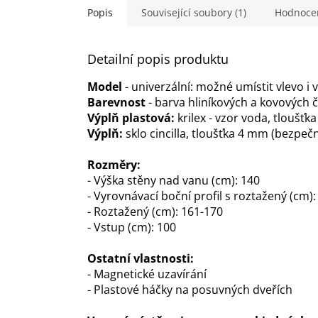
Popis
Související soubory (1)
Hodnoce
Detailní popis produktu
Model
- univerzální: možné umístit vlevo i 
Barevnost
- barva hliníkových a kovových č
Výplň plastová:
krilex - vzor voda, tloušťk
Výplň:
sklo cincilla, tloušťka 4 mm (bezpečn
Rozměry:
- Výška stěny nad vanu (cm): 140
- Vyrovnávací boční profil s roztažený (cm):
- Roztažený (cm): 161-170
- Vstup (cm): 100
Ostatní vlastnosti:
- Magnetické uzavírání
- Plastové háčky na posuvných dveřích