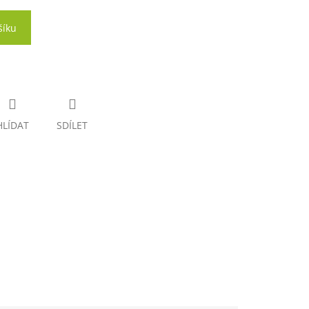
šíku
HLÍDAT
SDÍLET