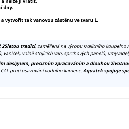
 nelze ji vrátit.
í dny.
a vytvořit tak vanovou zástěnu ve tvaru L.
 25letou tradicí
, zaměřená na výrobu kvalitního koupelnov
, vaniček, volně stojících van, sprchových panelů, umyvadel
m designem, precizním zpracováním a dlouhou životnos
.CAL proti usazování vodního kamene.
Aquatek spojuje spo