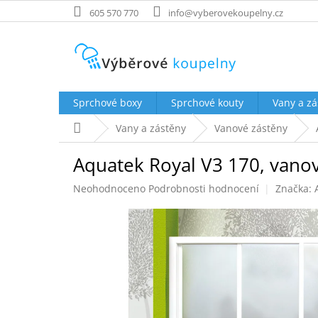
Přejít
605 570 770
info@vyberovekoupelny.cz
na
obsah
Sprchové boxy
Sprchové kouty
Vany a zá
Domů
Vany a zástěny
Vanové zástěny
Aquatek Royal V3 170, vanov
Průměrné
Neohodnoceno
Podrobnosti hodnocení
Značka:
hodnocení
produktu
je
0,0
z
5
hvězdiček.