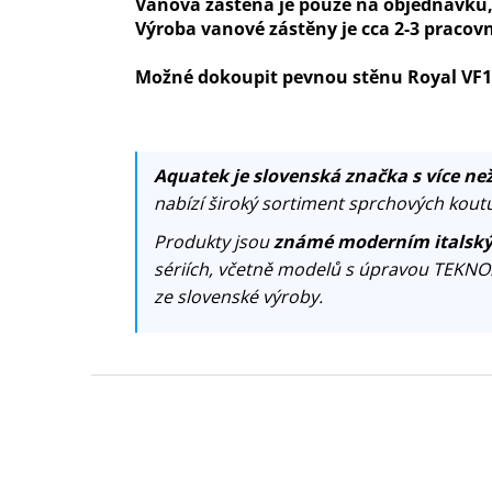
Vanová zástěna je pouze na objednávku, a
Výroba vanové zástěny je cca 2-3 pracovn
Možné dokoupit pevnou stěnu Royal VF1 
Aquatek je slovenská značka s více než
nabízí široký sortiment sprchových koutů
Produkty jsou
známé moderním italský
sériích, včetně modelů s úpravou TEKNO
ze slovenské výroby.
Z
á
p
a
t