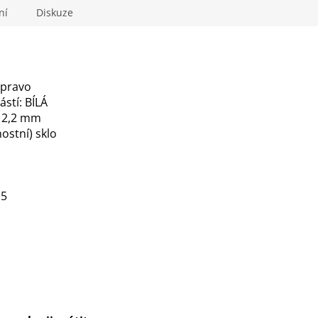
ní
Diskuze
vpravo
ástí: BÍLÁ
a 2,2 mm
ostní) sklo
 5