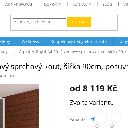
JAK NAKUPOVAT
DOPRAVA
KONTAKTY
BLOG
VR
HLEDAT
stěny
Wellness
Koupelnový nábytek a zrcadlá
Umy
outy
Aquatek Royal A4 90, čtvercový sprchový kout, šířka 90c
ový sprchový kout, šířka 90cm, posu
Aquatek
od
8 119 Kč
Měrná
Zvolte variantu
cena:
Varianta