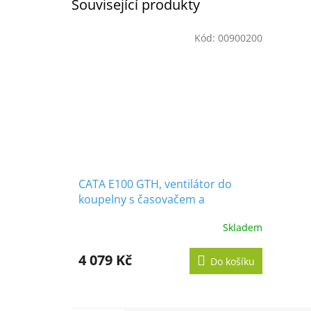
Související produkty
Kód:
00900200
CATA E100 GTH, ventilátor do
koupelny s časovačem a
vlhkoměrem, bílý
Skladem
Průměrné
hodnocení
produktu
4 079 Kč
Do košíku
je
5,0
z
5