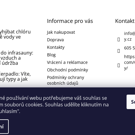
Informace pro vás
Kontakt
vyhýbat chlóru
Jak nakupovat
info
ě vody ve
y.cz
Doprava
Kontakty
605 5
 do infrasauny:
Blog
https
 vzduch a
Vrácení a reklamace
com/
í údržba
y/
Obchodní podmínky
erpadlo: Víte,
Podmínky ochrany
ují typy a jak
osobních údajů
 koupelně nebo
né používání webu potřebujeme váš souhlas se
 jak se jí
S
 souborů cookies. Souhlas udělíte kliknutím na
 odstranit ji?
ouhlasím".
lí
ní
 vyhrazena.