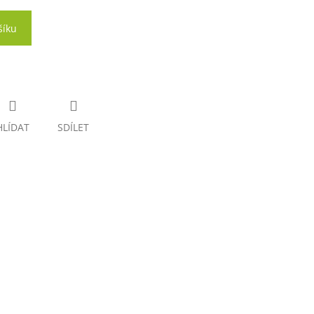
šíku
HLÍDAT
SDÍLET