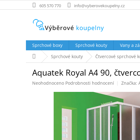
Přejít
605 570 770
info@vyberovekoupelny.cz
na
obsah
Sprchové boxy
Sprchové kouty
Vany a zá
Domů
Sprchové kouty
Čtvercové sprchové k
Aquatek Royal A4 90, čtverc
Průměrné
Neohodnoceno
Podrobnosti hodnocení
Značka:
hodnocení
produktu
je
0,0
z
5
hvězdiček.