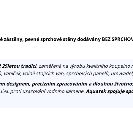
ové zástěny, pevné sprchové stěny dodávány BEZ SPRCHO
 25letou tradicí
, zaměřená na výrobu kvalitního koupelnov
, vaniček, volně stojících van, sprchových panelů, umyvadel
m designem, precizním zpracováním a dlouhou životnos
.CAL proti usazování vodního kamene.
Aquatek spojuje spo