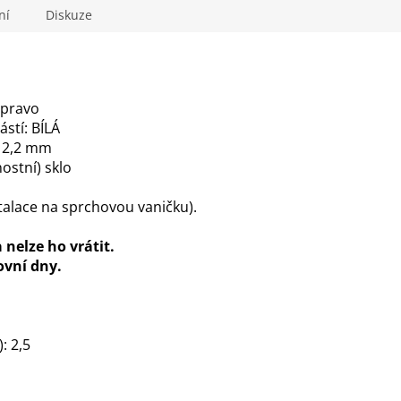
ní
Diskuze
vpravo
ástí: BÍLÁ
a 2,2 mm
ostní) sklo
talace na sprchovou vaničku).
nelze ho vrátit.
ovní dny.
: 2,5