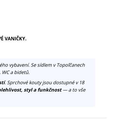
VÉ VANIČKY.
ého vybavení. Se sídlem v Topoľčanech
, WC a bidetů.
tí
. Sprchové kouty jsou dostupné v 18
lehlivost, styl a funkčnost
— a to vše