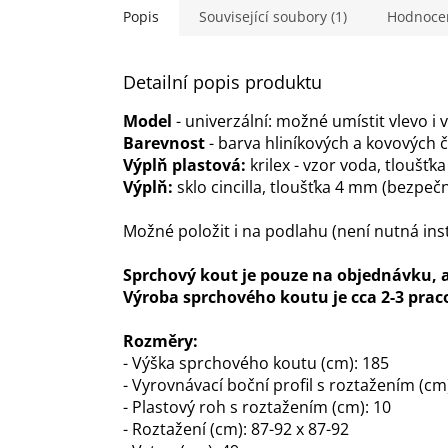
hvězdiček.
Popis
Související soubory (1)
Hodnoce
Detailní popis produktu
Model
- univerzální: možné umístit vlevo i 
Barevnost
- barva hliníkových a kovových č
Výplň plastová:
krilex - vzor voda, tloušťk
Výplň:
sklo cincilla, tloušťka 4 mm (bezpečn
Možné položit i na podlahu (není nutná ins
Sprchový kout je pouze na objednávku, a 
Výroba sprchového koutu je cca 2-3 prac
Rozměry:
- Výška sprchového koutu (cm): 185
- Vyrovnávací boční profil s roztažením (cm)
- Plastový roh s roztažením (cm): 10
- Roztažení (cm): 87-92 x 87-92