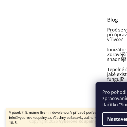
p
a
t
Blog
í
Proč se 
při úprav
vířivce?
Ionizátor
Zdravější
snadnějš
Tepelné č
jaké exist
fungují?
Plíseň v
Pro pohodl
ve vířivce:
zpracováním
vyhnout a
tlačítko "S
V pátek 7. 8. máme firemní dovolenou. V případě potřeby nám napište na
info@vyberovekoupelny.cz. Všechny požadavky začneme vyřizovat v pondě
Nastave
Copyright 2026
Výběrové Koupelny
. Všechna práva
10. 8.