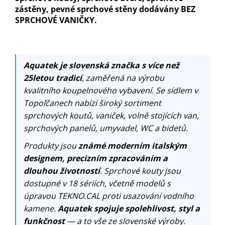
zástěny, pevné sprchové stěny dodávány BEZ
SPRCHOVÉ VANIČKY.
Aquatek je slovenská značka s více než
25letou tradicí
, zaměřená na výrobu
kvalitního koupelnového vybavení. Se sídlem v
Topoľčanech nabízí široký sortiment
sprchových koutů, vaniček, volně stojících van,
sprchových panelů, umyvadel, WC a bidetů.
Produkty jsou
známé moderním italským
designem, precizním zpracováním a
dlouhou životností
. Sprchové kouty jsou
dostupné v 18 sériích, včetně modelů s
úpravou TEKNO.CAL proti usazování vodního
kamene.
Aquatek spojuje spolehlivost, styl a
funkčnost
— a to vše ze slovenské výroby.