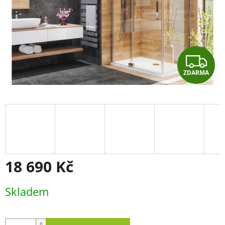
Z
ZDARMA
D
A
R
M
A
18 690 Kč
Měrná
Skladem
cena: