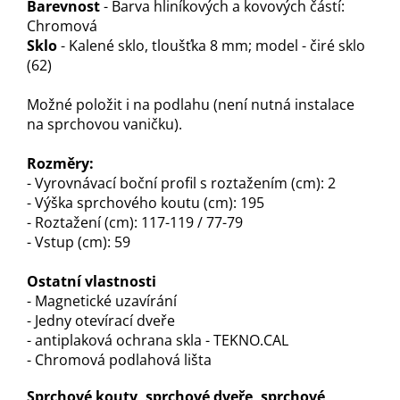
Barevnost
- Barva hliníkových a kovových částí:
Chromová
Sklo
- Kalené sklo, tloušťka 8 mm; model - čiré sklo
(62)
Možné položit i na podlahu (není nutná instalace
na sprchovou vaničku).
Rozměry:
- Vyrovnávací boční profil s roztažením (cm): 2
- Výška sprchového koutu (cm): 195
- Roztažení (cm): 117-119 / 77-79
- Vstup (cm): 59
Ostatní vlastnosti
- Magnetické uzavírání
- Jedny otevírací dveře
- antiplaková ochrana skla - TEKNO.CAL
- Chromová podlahová lišta
Sprchové kouty, sprchové dveře, sprchové