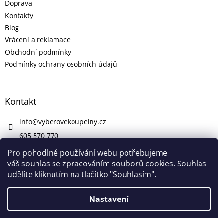
Doprava
Kontakty
Blog
Vrácení a reklamace
Obchodní podmínky
Podmínky ochrany osobních údajů
Kontakt
info
@
vyberovekoupelny.cz
605 570 770
https://www.facebook.com/vyberovekoupelny/
Pro pohodlné používání webu potřebujeme
váš souhlas se zpracováním souborů cookies. Souhlas
udělíte kliknutím na tlačítko "Souhlasím".
Vytvořil Shoptet
Nastavení