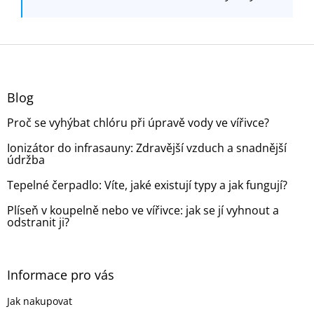
Z
á
p
a
Blog
t
Proč se vyhýbat chlóru při úpravě vody ve vířivce?
í
Ionizátor do infrasauny: Zdravější vzduch a snadnější
údržba
Tepelné čerpadlo: Víte, jaké existují typy a jak fungují?
Plíseň v koupelně nebo ve vířivce: jak se jí vyhnout a
odstranit ji?
Informace pro vás
Jak nakupovat