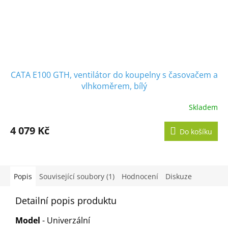
CATA E100 GTH, ventilátor do koupelny s časovačem a
vlhkoměrem, bílý
Skladem
Průměrné
hodnocení
produktu
4 079 Kč
Do košíku
je
5,0
z
5
hvězdiček.
Popis
Související soubory (1)
Hodnocení
Diskuze
Detailní popis produktu
Model
- Univerzální