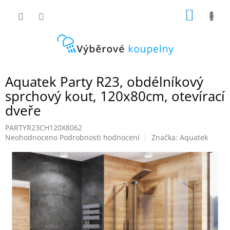
Přejít
NÁKUP
na
obsah
KOŠÍK
Aquatek Party R23, obdélníkový
sprchový kout, 120x80cm, otevírací
dveře
PARTYR23CH120X8062
Průměrné
Neohodnoceno
Podrobnosti hodnocení
Značka:
Aquatek
hodnocení
produktu
je
0,0
z
5
hvězdiček.