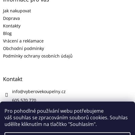
Jak nakupovat
Doprava
Kontakty
Blog
Vrácení a reklamace
Obchodní podmínky
Podmínky ochrany osobních údajů
Kontakt
info
@
vyberovekoupelny.cz
605 570 770
https://www.facebook.com/vyberovekoupelny/
Pro pohodlné používání webu potřebujeme
váš souhlas se zpracováním souborů cookies. Souhlas
udělíte kliknutím na tlačítko "Souhlasím".