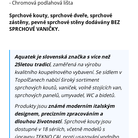
- Chromová podlahová lišta
Sprchové kouty, sprchové dveře, sprchové
zástěny, pevné sprchové stěny dodávány BEZ
SPRCHOVÉ VANIČKY.
Aquatek je slovenská značka s více než
25letou tradicí
, zaměřená na výrobu
kvalitního koupelnového vybavení. Se sídlem v
Topoľčanech nabízí široký sortiment
sprchových koutů, vaniček, volně stojících van,
sprchových panelů, umyvadel, WC a bidetů.
Produkty jsou
známé moderním italským
designem, precizním zpracováním a
dlouhou životností
. Sprchové kouty jsou
dostupné v 18 sériích, včetně modelů s
úpravou TEKNO.CAL proti usazování vodního