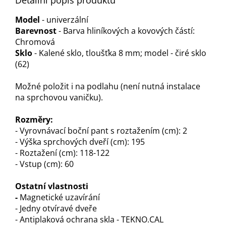
Detailní popis produktu
Model
- univerzální
Barevnost
- Barva hliníkových a kovových částí:
Chromová
Sklo
- Kalené sklo, tloušťka 8 mm; model - čiré sklo
(62)
Možné položit i na podlahu (není nutná instalace
na sprchovou vaničku).
Rozměry:
- Vyrovnávací boční pant s roztažením (cm): 2
- Výška sprchových dveří (cm): 195
- Roztažení (cm): 118-122
- Vstup (cm): 60
Ostatní vlastnosti
-
Magnetické uzavírání
- Jedny otvíravé dveře
- Antiplaková ochrana skla - TEKNO.CAL