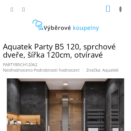
Přejít
NÁKUP
na
obsah
KOŠÍK
Aquatek Party B5 120, sprchové
dveře, šířka 120cm, otvíravé
PARTYB5CH12062
Průměrné
Neohodnoceno
Podrobnosti hodnocení
Značka:
Aquatek
hodnocení
produktu
je
0,0
z
5
hvězdiček.