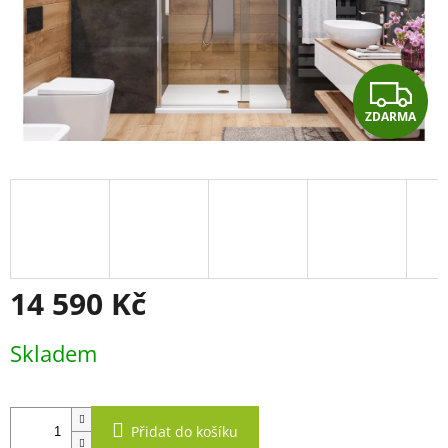
Z
ZDARMA
D
A
R
M
A
14 590 Kč
Měrná
Skladem
cena:
Přidat do košíku