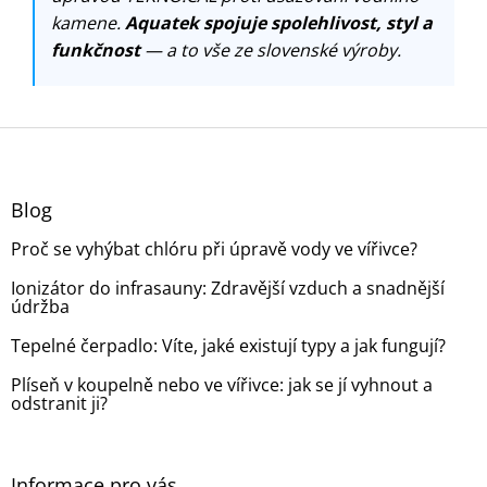
kamene.
Aquatek spojuje spolehlivost, styl a
funkčnost
— a to vše ze slovenské výroby.
Z
á
p
a
Blog
t
Proč se vyhýbat chlóru při úpravě vody ve vířivce?
í
Ionizátor do infrasauny: Zdravější vzduch a snadnější
údržba
Tepelné čerpadlo: Víte, jaké existují typy a jak fungují?
Plíseň v koupelně nebo ve vířivce: jak se jí vyhnout a
odstranit ji?
Informace pro vás