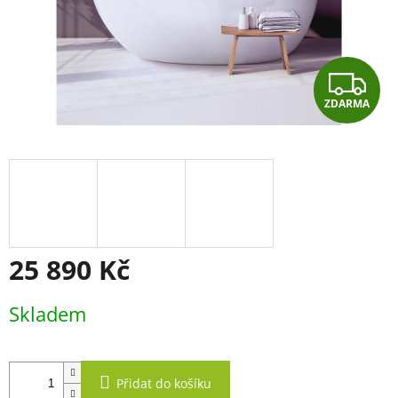
Z
ZDARMA
D
A
R
M
A
25 890 Kč
Měrná
Skladem
cena:
Přidat do košíku