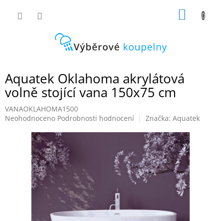
Přejít
NÁKUP
na
obsah
KOŠÍK
Aquatek Oklahoma akrylátová
volně stojící vana 150x75 cm
VANAOKLAHOMA1500
Průměrné
Neohodnoceno
Podrobnosti hodnocení
Značka:
Aquatek
hodnocení
produktu
je
0,0
z
5
hvězdiček.