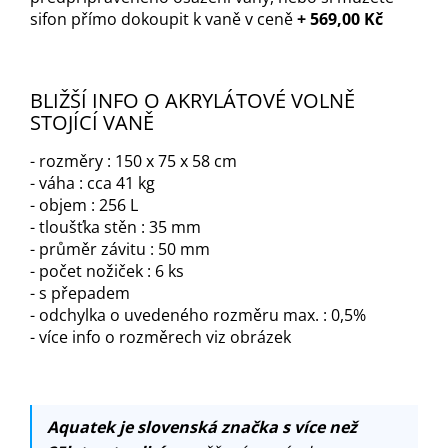
sifon přímo dokoupit k vaně v ceně
+ 569,00 Kč
BLIŽŠÍ INFO O AKRYLÁTOVÉ VOLNĚ
STOJÍCÍ VANĚ
- rozměry : 150 x 75 x 58 cm
- váha : cca 41 kg
- objem : 256 L
- tloušťka stěn : 35 mm
- průměr závitu : 50 mm
- počet nožiček : 6 ks
- s přepadem
- odchylka o uvedeného rozměru max. : 0,5%
- více info o rozměrech viz obrázek
Aquatek je slovenská značka s více než