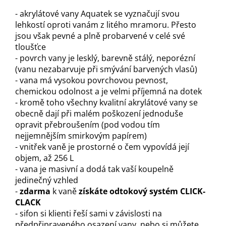
- akrylátové vany Aquatek se vyznačují svou
lehkostí oproti vanám z litého mramoru. Přesto
jsou však pevné a plně probarvené v celé své
tloušťce
- povrch vany je lesklý, barevně stálý, neporézní
(vanu nezabarvuje při smývání barvených vlasů)
- vana má vysokou povrchovou pevnost,
chemickou odolnost a je velmi příjemná na dotek
- kromě toho všechny kvalitní akrylátové vany se
obecně dají při malém poškození jednoduše
opravit přebroušením (pod vodou tím
nejjemnějším smirkovým papírem)
- vnitřek vaně je prostorné o čem vypovídá její
objem, až 256 L
- vana je masivní a dodá tak vaší koupelně
jedinečný vzhled
-
z
darma
k vaně
získáte odtokový systém
CLICK-
CLAC
K
- sifon si klienti řeší sami v závislosti na
předpřipraveného osazení vany, nebo si můžete