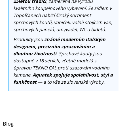
25letou tradicí
, zaměřená na výrobu
kvalitního koupelnového vybavení. Se sídlem v
Topoľčanech nabízí široký sortiment
sprchových koutů, vaniček, volně stojících van,
sprchových panelů, umyvadel, WC a bidetů.
Produkty jsou
známé moderním italským
designem, precizním zpracováním a
dlouhou životností
. Sprchové kouty jsou
dostupné v 18 sériích, včetně modelů s
úpravou TEKNO.CAL proti usazování vodního
kamene.
Aquatek spojuje spolehlivost, styl a
funkčnost
— a to vše ze slovenské výroby.
Z
á
p
a
Blog