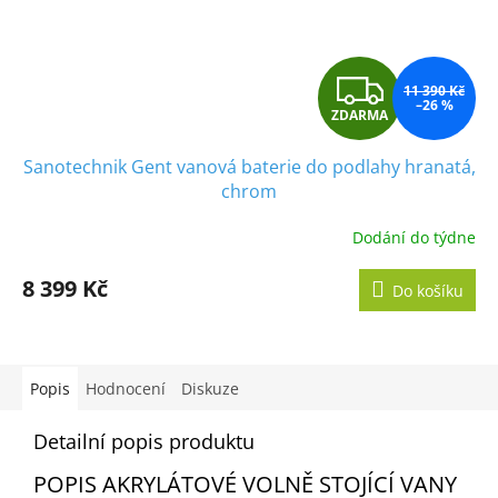
Z
11 390 Kč
–26 %
ZDARMA
D
Sanotechnik Gent vanová baterie do podlahy hranatá,
A
chrom
R
Dodání do týdne
M
8 399 Kč
Do košíku
A
Popis
Hodnocení
Diskuze
Detailní popis produktu
POPIS AKRYLÁTOVÉ VOLNĚ STOJÍCÍ VANY