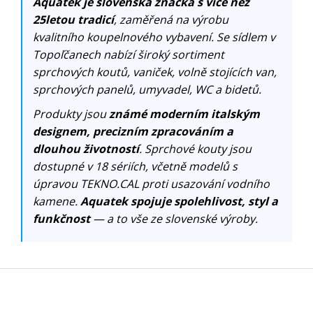
Aquatek je slovenská značka s více než
25letou tradicí
, zaměřená na výrobu
kvalitního koupelnového vybavení. Se sídlem v
Topoľčanech nabízí široký sortiment
sprchových koutů, vaniček, volně stojících van,
sprchových panelů, umyvadel, WC a bidetů.
Produkty jsou
známé moderním italským
designem, precizním zpracováním a
dlouhou životností
. Sprchové kouty jsou
dostupné v 18 sériích, včetně modelů s
úpravou TEKNO.CAL proti usazování vodního
kamene.
Aquatek spojuje spolehlivost, styl a
funkčnost
— a to vše ze slovenské výroby.
Z
á
p