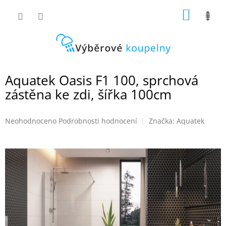
Přejít
NÁKUP
na
obsah
KOŠÍK
Aquatek Oasis F1 100, sprchová
zástěna ke zdi, šířka 100cm
Průměrné
Neohodnoceno
Podrobnosti hodnocení
Značka:
Aquatek
hodnocení
produktu
je
0,0
z
5
hvězdiček.