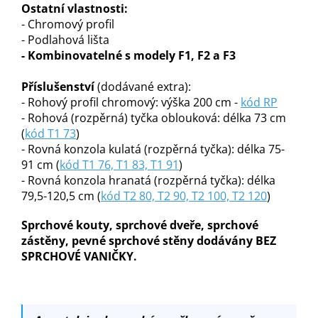
Ostatní vlastnosti:
- Chromový profil
- Podlahová lišta
- Kombinovatelné s modely F1, F2 a F3
Příslušenství
(dodávané extra):
- Rohový profil chromový: výška 200 cm -
kód RP
- Rohová (rozpěrná) tyčka oblouková: délka 73 cm
(
kód T1 73
)
- Rovná konzola kulatá (rozpěrná tyčka): délka 75-
91 cm (
kód T1 76, T1 83, T1 91
)
- Rovná konzola hranatá (rozpěrná tyčka): délka
79,5-120,5 cm (
kód T2 80, T2 90, T2 100, T2 120
)
Sprchové kouty, sprchové dveře, sprchové
zástěny, pevné sprchové stěny dodávány BEZ
SPRCHOVÉ VANIČKY.