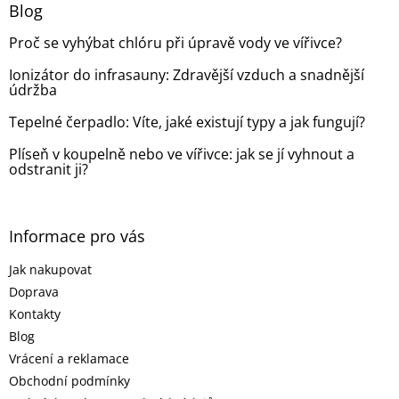
a
Blog
t
Proč se vyhýbat chlóru při úpravě vody ve vířivce?
í
Ionizátor do infrasauny: Zdravější vzduch a snadnější
údržba
Tepelné čerpadlo: Víte, jaké existují typy a jak fungují?
Plíseň v koupelně nebo ve vířivce: jak se jí vyhnout a
odstranit ji?
Informace pro vás
Jak nakupovat
Doprava
Kontakty
Blog
Vrácení a reklamace
Obchodní podmínky