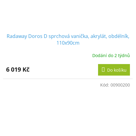
Radaway Doros D sprchová vanička, akrylát, obdélník,
110x90cm
Dodání do 2 týdnů
6 019 Kč
Do košíku
Kód:
00900200