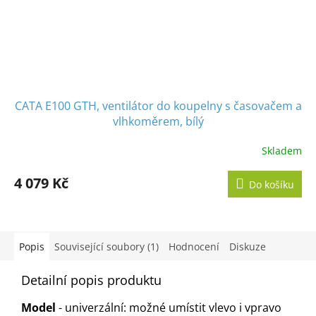
CATA E100 GTH, ventilátor do koupelny s časovačem a
vlhkoměrem, bílý
Skladem
Průměrné
hodnocení
produktu
4 079 Kč
Do košíku
je
5,0
z
5
hvězdiček.
Popis
Související soubory (1)
Hodnocení
Diskuze
Detailní popis produktu
Model
- univerzální: možné umístit vlevo i vpravo