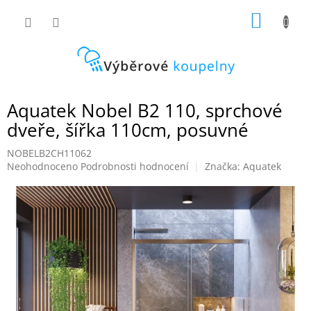
Přejít
NÁKUP
na
obsah
KOŠÍK
Aquatek Nobel B2 110, sprchové
dveře, šířka 110cm, posuvné
NOBELB2CH11062
Průměrné
Neohodnoceno
Podrobnosti hodnocení
Značka:
Aquatek
hodnocení
produktu
je
0,0
z
5
hvězdiček.