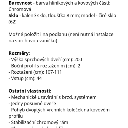
Barevnost
- barva hliníkových a kovových částí:
Chromová
Sklo
- kalené sklo, tloušťka 8 mm; model - čiré sklo
(62)
Možné položit i na podlahu (není nutná instalace
na sprchovou vaničku).
Rozměry:
- Výška sprchových dveří (cm): 200
- Boční profil s roztažením (cm): 2
- Roztažení (cm): 107-111
- Vstup (cm): 44
O
statní vlastnosti:
- Mechanické uzavírání s brzd. systémem
- Jedny posuvné dveře
- Pohyb dvojitých-vrchních koleček na kovovém
profilu
- Stabilizační chromový rám