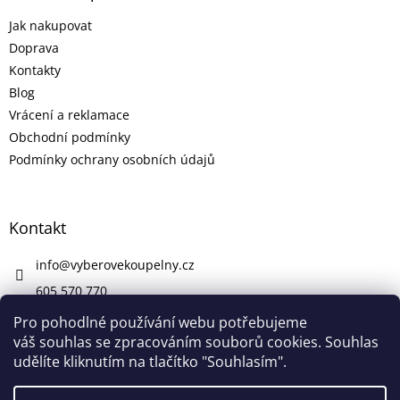
Jak nakupovat
Doprava
Kontakty
Blog
Vrácení a reklamace
Obchodní podmínky
Podmínky ochrany osobních údajů
Kontakt
info
@
vyberovekoupelny.cz
605 570 770
https://www.facebook.com/vyberovekoupelny/
Pro pohodlné používání webu potřebujeme
váš souhlas se zpracováním souborů cookies. Souhlas
udělíte kliknutím na tlačítko "Souhlasím".
Vytvořil Shoptet