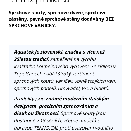
- Chromová podlahová lišta
Sprchové kouty, sprchové dveře, sprchové
zástěny, pevné sprchové stěny dodávány BEZ
SPRCHOVÉ VANIČKY.
Aquatek je slovenská značka s více než
25letou tradicí
, zaměřená na výrobu
kvalitního koupelnového vybavení. Se sídlem v
Topoľčanech nabízí široký sortiment
sprchových koutů, vaniček, volně stojících van,
sprchových panelů, umyvadel, WC a bidetů.
Produkty jsou
známé moderním italským
designem, precizním zpracováním a
dlouhou životností
. Sprchové kouty jsou
dostupné v 18 sériích, včetně modelů s
úpravou TEKNO.CAL proti usazování vodního