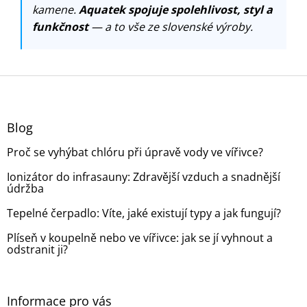
kamene.
Aquatek spojuje spolehlivost, styl a
funkčnost
— a to vše ze slovenské výroby.
Z
á
p
a
Blog
t
Proč se vyhýbat chlóru při úpravě vody ve vířivce?
í
Ionizátor do infrasauny: Zdravější vzduch a snadnější
údržba
Tepelné čerpadlo: Víte, jaké existují typy a jak fungují?
Plíseň v koupelně nebo ve vířivce: jak se jí vyhnout a
odstranit ji?
Informace pro vás