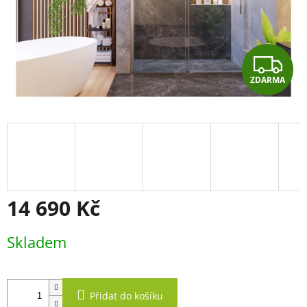
Z
ZDARMA
D
A
R
M
A
14 690 Kč
Měrná
Skladem
cena:
Přidat do košíku