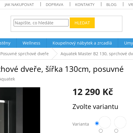
JAK NAKUPOVAT
DOPRAVA
KONTAKTY
BLOG
VR
HLEDAT
stěny
Wellness
Koupelnový nábytek a zrcadlá
Umy
Posuvné sprchové dveře
Aquatek Master B2 130, sprchové dv
chové dveře, šířka 130cm, posuvné
Aquatek
12 290 Kč
Měrná
Zvolte variantu
cena:
Varianta