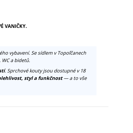
VÉ VANIČKY.
ého vybavení. Se sídlem v Topoľčanech
, WC a bidetů.
tí
. Sprchové kouty jsou dostupné v 18
lehlivost, styl a funkčnost
— a to vše