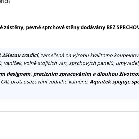
eřích
ové zástěny, pevné sprchové stěny dodávány BEZ SPRCHO
 25letou tradicí
, zaměřená na výrobu kvalitního koupelnov
, vaniček, volně stojících van, sprchových panelů, umyvadel
m designem, precizním zpracováním a dlouhou životnos
.CAL proti usazování vodního kamene.
Aquatek spojuje spo