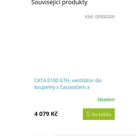
Související produkty
Kód:
00900200
CATA E100 GTH, ventilátor do
koupelny s časovačem a
vlhkoměrem, bílý
Skladem
Průměrné
hodnocení
produktu
4 079 Kč
Do košíku
je
5,0
z
5