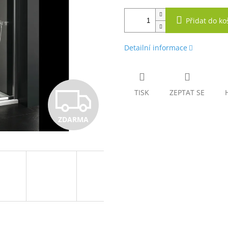
Přidat do ko
Detailní informace
Z
TISK
ZEPTAT SE
ZDARMA
D
A
R