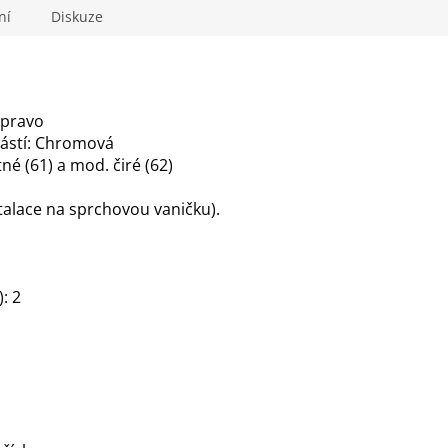
ní
Diskuze
vpravo
částí: Chromová
né (61) a mod. čiré (62)
talace na sprchovou vaničku).
: 2