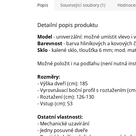
hvězdiček.
Popis
Související soubory (1)
Hodnoce
Detailní popis produktu
Model
- univerzální: možné umístit vlevo i 
Barevnost
- barva hliníkových a kovových 
Sklo
- kalené sklo, tloušťka 6 mm; mod. mat
Možné položit i na podlahu (není nutná ins
Rozměry:
- Výška dveří (cm): 185
- Vyrovnávací boční profil s roztažením (cm)
- Roztažení (cm): 126-130
- Vstup (cm): 53
Ostatní vlastnosti:
- Mechanické uzavírání
- Jedny posuvné dveře