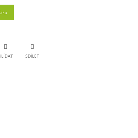
šíku
HLÍDAT
SDÍLET