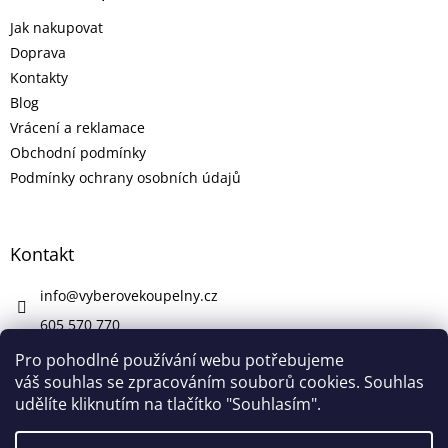
Jak nakupovat
Doprava
Kontakty
Blog
Vrácení a reklamace
Obchodní podmínky
Podmínky ochrany osobních údajů
Kontakt
info
@
vyberovekoupelny.cz
605 570 770
https://www.facebook.com/vyberovekoupelny/
Pro pohodlné používání webu potřebujeme
váš souhlas se zpracováním souborů cookies. Souhlas
udělíte kliknutím na tlačítko "Souhlasím".
Vytvořil Shoptet