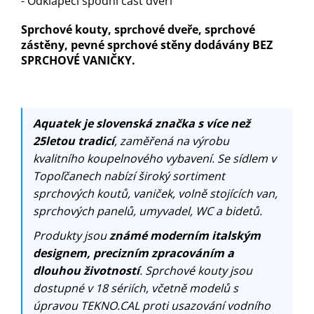
- Odklápěcí spodní část dveří
Sprchové kouty, sprchové dveře, sprchové
zástěny, pevné sprchové stěny dodávány BEZ
SPRCHOVÉ VANIČKY.
Aquatek je slovenská značka s více než
25letou tradicí
, zaměřená na výrobu
kvalitního koupelnového vybavení. Se sídlem v
Topoľčanech nabízí široký sortiment
sprchových koutů, vaniček, volně stojících van,
sprchových panelů, umyvadel, WC a bidetů.
Produkty jsou
známé moderním italským
designem, precizním zpracováním a
dlouhou životností
. Sprchové kouty jsou
dostupné v 18 sériích, včetně modelů s
úpravou TEKNO.CAL proti usazování vodního