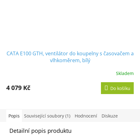
CATA E100 GTH, ventilátor do koupelny s časovačem a
vlhkoměrem, bílý
Skladem
Průměrné
hodnocení
produktu
4 079 Kč
Do košíku
je
5,0
z
5
hvězdiček.
Popis
Související soubory (1)
Hodnocení
Diskuze
Detailní popis produktu