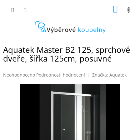
Přejít
NÁKUP
na
obsah
KOŠÍK
Aquatek Master B2 125, sprchové
dveře, šířka 125cm, posuvné
Průměrné
Neohodnoceno
Podrobnosti hodnocení
Značka:
Aquatek
hodnocení
produktu
je
0,0
z
5
hvězdiček.