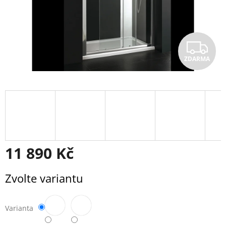
Z
ZDARMA
D
A
R
M
A
11 890 Kč
Měrná
Zvolte variantu
cena:
Varianta