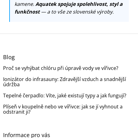
kamene.
Aquatek spojuje spolehlivost, styl a
funkčnost
— a to vše ze slovenské výroby.
Z
á
p
a
Blog
t
Proč se vyhýbat chlóru při úpravě vody ve vířivce?
í
Ionizátor do infrasauny: Zdravější vzduch a snadnější
údržba
Tepelné čerpadlo: Víte, jaké existují typy a jak fungují?
Plíseň v koupelně nebo ve vířivce: jak se jí vyhnout a
odstranit ji?
Informace pro vás