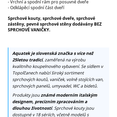
- Vrchní a spodní rám pro posuvné dveře
- Odklápěcí spodní část dveří
Sprchové kouty, sprchové dveře, sprchové
zástěny, pevné sprchové stěny dodávány BEZ
SPRCHOVÉ VANIČKY.
Aquatek je slovenská značka s více než
25letou tradicí
, zaměřená na výrobu
kvalitního koupelnového vybavení. Se sídlem v
Topoľčanech nabízí široký sortiment
sprchových koutů, vaniček, volně stojících van,
sprchových panelů, umyvadel, WC a bidetů.
Produkty jsou
známé moderním italským
designem, precizním zpracováním a
dlouhou životností
. Sprchové kouty jsou
dostupné v 18 sériích, včetně modelů s