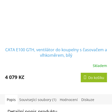
CATA E100 GTH, ventilátor do koupelny s časovačem a
vlhkoměrem, bílý
Skladem
Průměrné
hodnocení
produktu
4 079 Kč
Do košíku
je
5,0
z
5
hvězdiček.
Popis
Související soubory (1)
Hodnocení
Diskuze
Detailní popis produktu