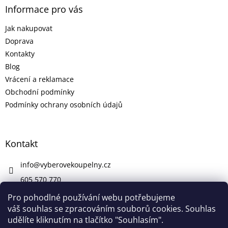
Informace pro vás
Jak nakupovat
Doprava
Kontakty
Blog
Vrácení a reklamace
Obchodní podmínky
Podmínky ochrany osobních údajů
Kontakt
info
@
vyberovekoupelny.cz
605 570 770
https://www.facebook.com/vyberovekoupelny/
Pro pohodlné používání webu potřebujeme
váš souhlas se zpracováním souborů cookies. Souhlas
udělíte kliknutím na tlačítko "Souhlasím".