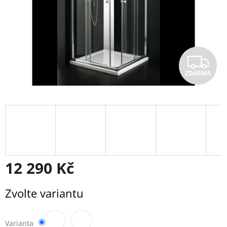
Z
ZDARMA
D
A
R
M
A
12 290 Kč
Měrná
Zvolte variantu
cena:
Varianta