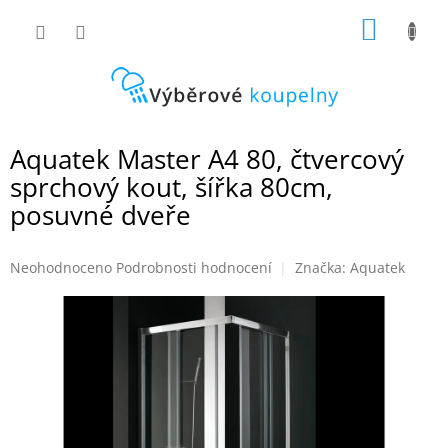
Přejít
NÁKUP
na
obsah
KOŠÍK
Aquatek Master A4 80, čtvercový
sprchový kout, šířka 80cm,
posuvné dveře
Průměrné
Neohodnoceno
Podrobnosti hodnocení
Značka:
Aquatek
hodnocení
produktu
je
0,0
z
5
hvězdiček.