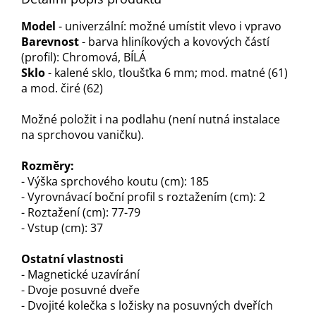
Model
- univerzální: možné umístit vlevo i vpravo
Barevnost
- barva hliníkových a kovových částí
(profil): Chromová, BÍLÁ
Sklo
- kalené sklo, tloušťka 6 mm; mod. matné (61)
a mod. čiré (62)
Možné položit i na podlahu (není nutná instalace
na sprchovou vaničku).
Rozměry:
- Výška sprchového koutu (cm): 185
- Vyrovnávací boční profil s roztažením (cm): 2
- Roztažení (cm): 77-79
- Vstup (cm): 37
Ostatní vlastnosti
- Magnetické uzavírání
- Dvoje posuvné dveře
- Dvojité kolečka s ložisky na posuvných dveřích