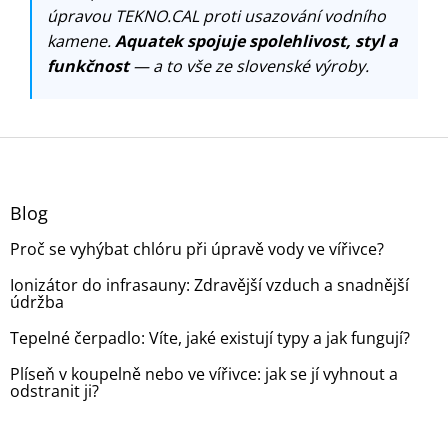
úpravou TEKNO.CAL proti usazování vodního
kamene.
Aquatek spojuje spolehlivost, styl a
funkčnost
— a to vše ze slovenské výroby.
Z
á
p
a
Blog
t
Proč se vyhýbat chlóru při úpravě vody ve vířivce?
í
Ionizátor do infrasauny: Zdravější vzduch a snadnější
údržba
Tepelné čerpadlo: Víte, jaké existují typy a jak fungují?
Plíseň v koupelně nebo ve vířivce: jak se jí vyhnout a
odstranit ji?