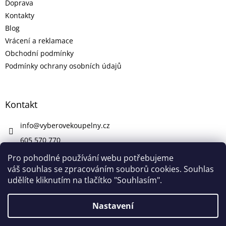
Doprava
Kontakty
Blog
Vrácení a reklamace
Obchodní podmínky
Podmínky ochrany osobních údajů
Kontakt
info
@
vyberovekoupelny.cz
605 570 770
https://www.facebook.com/vyberovekoupelny/
Pro pohodlné používání webu potřebujeme
váš souhlas se zpracováním souborů cookies. Souhlas
udělíte kliknutím na tlačítko "Souhlasím".
Vytvořil Shoptet
Nastavení