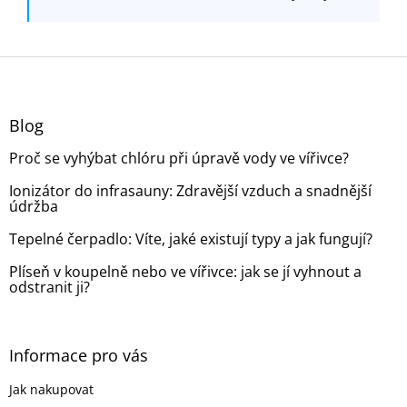
Z
á
p
a
Blog
t
Proč se vyhýbat chlóru při úpravě vody ve vířivce?
í
Ionizátor do infrasauny: Zdravější vzduch a snadnější
údržba
Tepelné čerpadlo: Víte, jaké existují typy a jak fungují?
Plíseň v koupelně nebo ve vířivce: jak se jí vyhnout a
odstranit ji?
Informace pro vás
Jak nakupovat