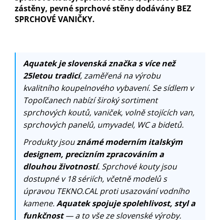
zástěny, pevné sprchové stěny dodávány BEZ
SPRCHOVÉ VANIČKY.
Aquatek je slovenská značka s více než
25letou tradicí
, zaměřená na výrobu
kvalitního koupelnového vybavení. Se sídlem v
Topoľčanech nabízí široký sortiment
sprchových koutů, vaniček, volně stojících van,
sprchových panelů, umyvadel, WC a bidetů.
Produkty jsou
známé moderním italským
designem, precizním zpracováním a
dlouhou životností
. Sprchové kouty jsou
dostupné v 18 sériích, včetně modelů s
úpravou TEKNO.CAL proti usazování vodního
kamene.
Aquatek spojuje spolehlivost, styl a
funkčnost
— a to vše ze slovenské výroby.