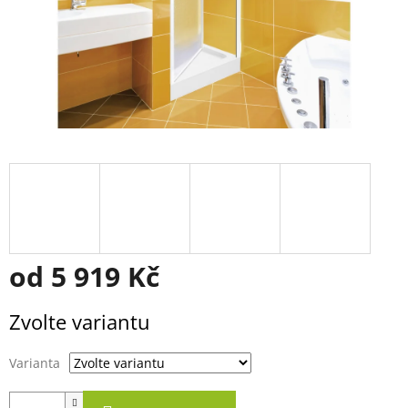
od
5 919 Kč
Měrná
Zvolte variantu
cena:
Varianta