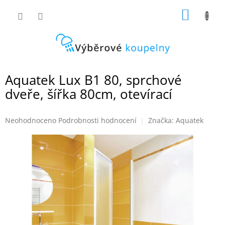
Přejít
NÁKUP
na
obsah
KOŠÍK
Aquatek Lux B1 80, sprchové
dveře, šířka 80cm, otevírací
Průměrné
Neohodnoceno
Podrobnosti hodnocení
Značka:
Aquatek
hodnocení
produktu
je
0,0
z
5
hvězdiček.