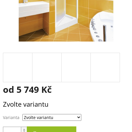
od
5 749 Kč
Měrná
Zvolte variantu
cena:
Varianta