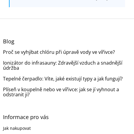
Z
á
p
a
Blog
t
Proč se vyhýbat chlóru při úpravě vody ve vířivce?
í
Ionizátor do infrasauny: Zdravější vzduch a snadnější
údržba
Tepelné čerpadlo: Víte, jaké existují typy a jak fungují?
Plíseň v koupelně nebo ve vířivce: jak se jí vyhnout a
odstranit ji?
Informace pro vás
Jak nakupovat