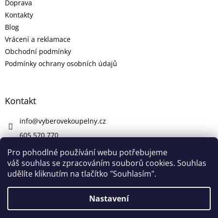
Doprava
Kontakty
Blog
Vrácení a reklamace
Obchodní podmínky
Podmínky ochrany osobních údajů
Kontakt
info
@
vyberovekoupelny.cz
605 570 770
https://www.facebook.com/vyberovekoupelny/
Pro pohodlné používání webu potřebujeme
váš souhlas se zpracováním souborů cookies. Souhlas
udělíte kliknutím na tlačítko "Souhlasím".
Vytvořil Shoptet
Nastavení