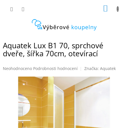
Přejít
NÁKUP
na
obsah
KOŠÍK
Aquatek Lux B1 70, sprchové
dveře, šířka 70cm, otevírací
Průměrné
Neohodnoceno
Podrobnosti hodnocení
Značka:
Aquatek
hodnocení
produktu
je
0,0
z
5
hvězdiček.